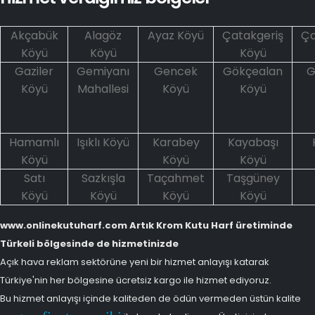
Akçabük
Alagöz
Ayaz Köyü
Çatakgeriş
Ça
Köyü
Köyü
Köyü
Gaziler
Gemiyanı
Gencek
Gökçealan
G
Köyü
Mahallesi
Köyü
Köyü
Hamamlı
Işıklı Köyü
Karabey
Kayabaşı
Köyü
Köyü
Köyü
Satı
Sazkışla
Taçahmet
Taşgüney
Köyü
Köyü
Köyü
Köyü
www.onlinekutuharf.com Artık Krom Kutu Harf üretiminde
Türkeli bölgesinde de hizmetinizde
Açık hava reklam sektörüne yeni bir hizmet anlayışı katarak
Türkiye'nin her bölgesine ücretsiz kargo ile hizmet ediyoruz.
Bu hizmet anlayışı içinde kaliteden de ödün vermeden üstün kalite