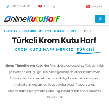
-
546 604 44 42
Katalog
Türkçe
ANASAYFA
KROM KUTU HARF HIZMET ALANLARI
SINOP
TÜRKELI
Türkeli Krom Kutu Harf
KROM KUTU HARF MERKEZİ
TÜRKELİ
Sinop Türkeli Krom Kutu Harf
için doğru adrestesiniz. Türkiye'nin bir
çok yerinde olduğu gibi Türkeli bölgesinde de örnek işlerimiz var.
Online Kutu Harf internet üzerinde aktif çalışması ve pazarlama
maliyetlerini düşürmesi ile size daha uygun fiyatlar sunar.
Bizden
Türkeli
için fiyat alın. Daha uygun fiyatlar için
'Kendi Tabelanı
Kendin Tak'