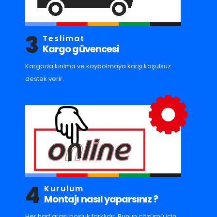
3
Teslimat
Kargo güvencesi
Kargoda kırılma ve kaybolmaya karşı koşulsuz
destek verir.
4
Kurulum
Montajı nasıl yaparsınız ?
Her harf arası boşluk farklıdır. Bunun çözümü için