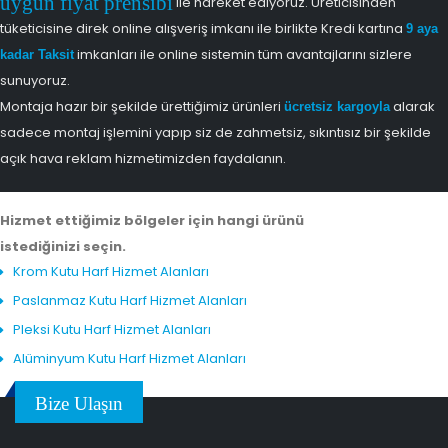
uygun fiyat prensibi
ile hareket ediyoruz. Üreticisinden
tüketicisine direk online alışveriş imkanı ile birlikte Kredi kartına
9 aya
imkanları ile online sistemin tüm avantajlarını sizlere
kadar Taksit
sunuyoruz.
Montaja hazır bir şekilde ürettiğimiz ürünleri
alarak
ücretsiz kargoyla
sadece montaj işlemini yapıp siz de zahmetsiz, sıkıntısız bir şekilde
açık hava reklam hizmetimizden faydalanın.
Hizmet ettiğimiz bölgeler için hangi ürünü
istediğinizi seçin.
Krom Kutu Harf Hizmet Alanları
Paslanmaz Kutu Harf Hizmet Alanları
Pleksi Kutu Harf Hizmet Alanları
Alüminyum Kutu Harf Hizmet Alanları
Bize Ulaşın