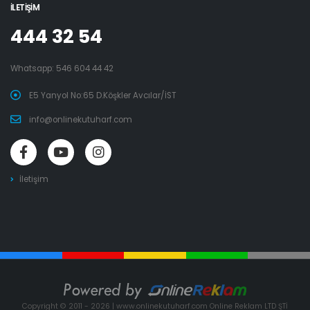
İLETIŞIM
444 32 54
Whatsapp:
546 604 44 42
E5 Yanyol No:65 D.Köşkler Avcılar/İST
info@onlinekutuharf.com
İletişim
Copyright © 2011 - 2026 | www.onlinekutuharf.com Online Reklam LTD ŞTİ