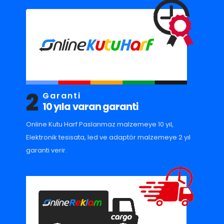
2
Garanti
10 yıla varan garanti
Online Kutu Harf Paslanmaz malzemeye 10 yıl,
Elektronik tesisata, led ve adaptör malzemeye 2 yıl
garanti verir.