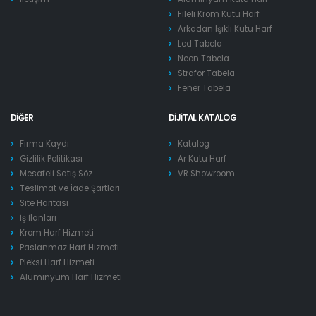
Fileli Krom Kutu Harf
Arkadan Işıklı Kutu Harf
Led Tabela
Neon Tabela
Strafor Tabela
Fener Tabela
DIĞER
DIJITAL KATALOG
Firma Kaydı
Katalog
Gizlilik Politikası
Ar Kutu Harf
Mesafeli Satış Söz.
VR Showroom
Teslimat ve İade Şartları
Site Haritası
İş İlanları
Krom Harf Hizmeti
Paslanmaz Harf Hizmeti
Pleksi Harf Hizmeti
Alüminyum Harf Hizmeti