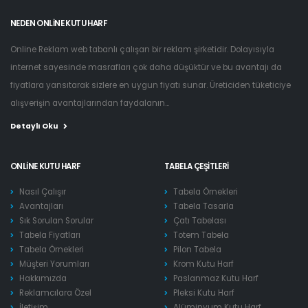
NEDEN ONLINE KUTU HARF
Online Reklam web tabanlı çalışan bir reklam şirketidir. Dolayısıyla
internet sayesinde masrafları çok daha düşüktür ve bu avantajı da
fiyatlara yansıtarak sizlere en uygun fiyatı sunar. Üreticiden tüketiciye
alışverişin avantajlarından faydalanın...
Detaylı Oku
ONLINE KUTU HARF
TABELA ÇEŞITLERI
Nasıl Çalışır
Tabela Örnekleri
Avantajları
Tabela Tasarla
Sık Sorulan Sorular
Çatı Tabelası
Tabela Fiyatları
Totem Tabela
Tabela Örnekleri
Pilon Tabela
Müşteri Yorumları
Krom Kutu Harf
Hakkımızda
Paslanmaz Kutu Harf
Reklamcılara Özel
Pleksi Kutu Harf
İletişim
Alüminyum Kutu Harf