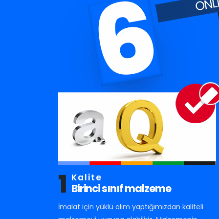
6
1
Kalite
Birinci sınıf malzeme
İmalat için yüklü alım yaptığımızdan kaliteli