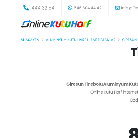
-
444 32 54
546 604 44 42
info@On
ANASAYFA
ALUMINYUM KUTU HARF HIZMET ALANLARI
GIRESUN
T
Giresun Tirebolu Aluminyum Kut
Online Kutu Harf internet
Biz
8