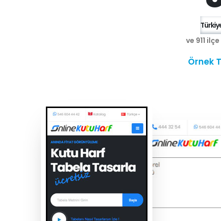
Türkiye
ve 911 ilç
Örnek T