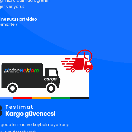
tığımızı 6 adımda öğrenin.
er veriyoruz.
ine Kutu Harf video
kımız Ne ?
3
Teslimat
Kargo güvencesi
rgoda kırılma ve kaybolmaya karşı