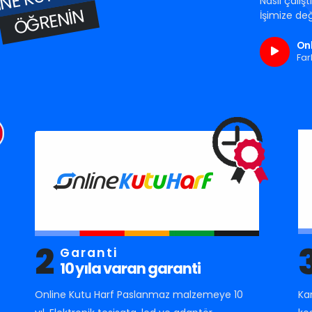
Nasıl çalış
ÖĞRENIN
İşimize değ
Onl
Far
2
Garanti
10 yıla varan garanti
Online Kutu Harf Paslanmaz malzemeye 10
Ka