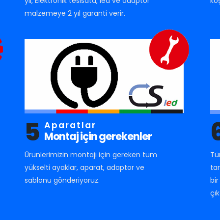
yıl, Elektronik tesisata, led ve adaptör
ko
malzemeye 2 yıl garanti verir.
5
Aparatlar
Montaj için gerekenler
Ürünlerimizin montajı için gereken tüm
Tü
yükselti ayaklar, aparat, adaptor ve
ta
sablonu gönderiyoruz.
bi
çık