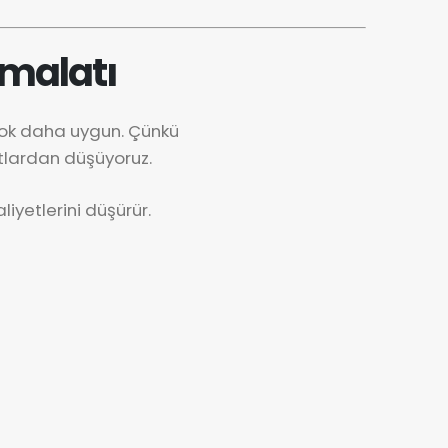
İmalatı
çok daha uygun. Çünkü
tlardan düşüyoruz.
iyetlerini düşürür.