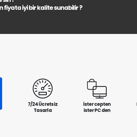
fiyata iyi bir kalite sunabilir ?
7/24 Ücretsiz
İster cepten
Tasarla
ister PC den