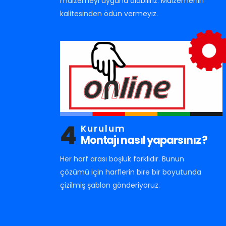
malzemeyi uyguna alabiliriz. Malzemenin
kalitesinden ödün vermeyiz.
4
Kurulum
Montajı nasıl yaparsınız ?
Her harf arası boşluk farklıdır. Bunun
çözümü için harflerin bire bir boyutunda
çizilmiş şablon gönderiyoruz.