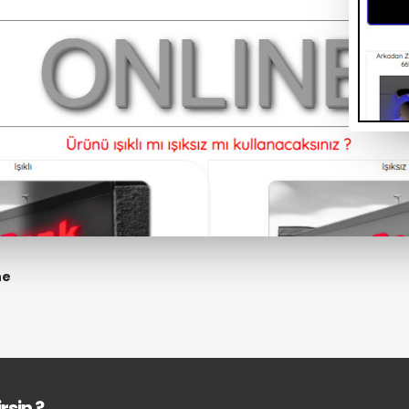
ne
rsin ?