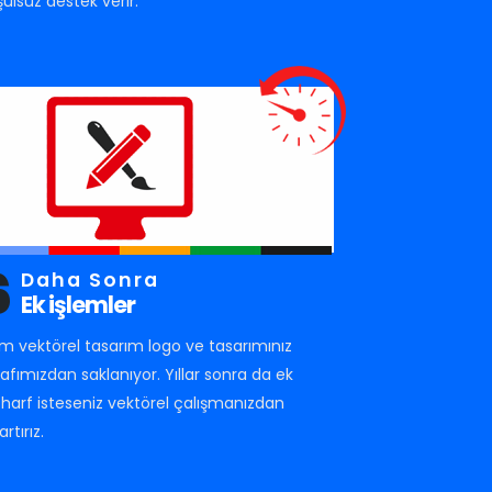
şulsuz destek verir.
6
Daha Sonra
Ek işlemler
m vektörel tasarım logo ve tasarımınız
rafımızdan saklanıyor. Yıllar sonra da ek
r harf isteseniz vektörel çalışmanızdan
artırız.