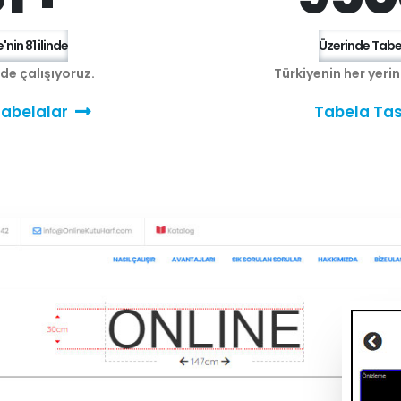
'nin 81 ilinde
Üzerinde Tabel
e de çalışıyoruz.
Türkiyenin her yeri
abelalar
Tabela Tas