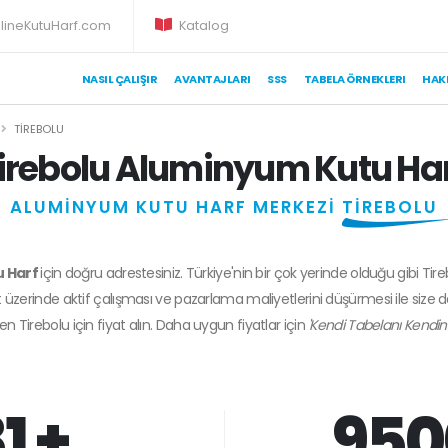
lineKutuHarf.com
Katalog
NASIL ÇALIŞIR
AVANTAJLARI
SSS
TABELA ÖRNEKLERI
HAK
TIREBOLU
irebolu Aluminyum Kutu Ha
ALUMİNYUM KUTU HARF MERKEZİ
TİREBOLU
u Harf
için doğru adrestesiniz. Türkiye'nin bir çok yerinde olduğu gibi Tir
 üzerinde aktif çalışması ve pazarlama maliyetlerini düşürmesi ile size 
den
Tirebolu
için fiyat alın. Daha uygun fiyatlar için
'Kendi Tabelanı Kendin
1 +
950