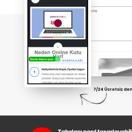
7/24 Ücretsiz de
Tabelanı nasıl tasarlayabili