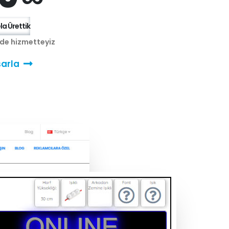
a Ürettik
nde hizmetteyiz
arla