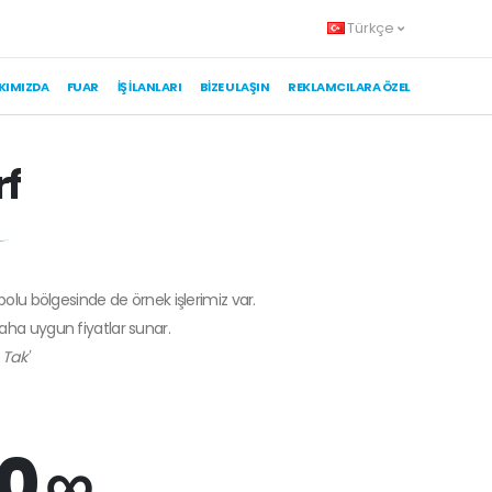
Türkçe
KIMIZDA
FUAR
İŞ İLANLARI
BIZE ULAŞIN
REKLAMCILARA ÖZEL
rf
ebolu bölgesinde de örnek işlerimiz var.
daha uygun fiyatlar sunar.
 Tak'
0 ∞