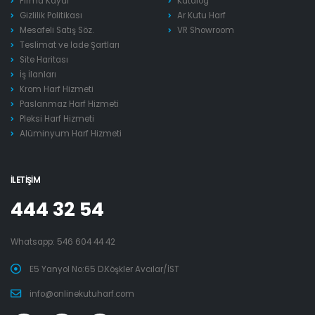
Firma Kaydı
Katalog
Gizlilik Politikası
Ar Kutu Harf
Mesafeli Satış Söz.
VR Showroom
Teslimat ve İade Şartları
Site Haritası
İş İlanları
Krom Harf Hizmeti
Paslanmaz Harf Hizmeti
Pleksi Harf Hizmeti
Alüminyum Harf Hizmeti
İLETIŞIM
444 32 54
Whatsapp:
546 604 44 42
E5 Yanyol No:65 D.Köşkler Avcılar/İST
info@onlinekutuharf.com