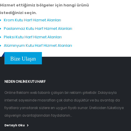
Hizmet ettiğimiz bölgeler için hangi ürünü
istediğinizi seçin.
Krom Kutu Harf Hizmet Alanları
Paslanmaz Kutu Harf Hizmet Alanları
Pleksi Kutu Harf Hizmet Alanları
Alüminyum Kutu Harf Hizmet Alanları
Bize Ulaşın
NEDEN ONLINE KUTU HARF
Online Reklam web tabanlı çalışan bir reklam şirketidir. Dolayısıyla
internet sayesinde masrafları çok daha düşüktür ve bu avantajı da
fiyatlara yansıtarak sizlere en uygun fiyatı sunar. Üreticiden tüketiciye
alışverişin avantajlarından faydalanın...
Detaylı Oku