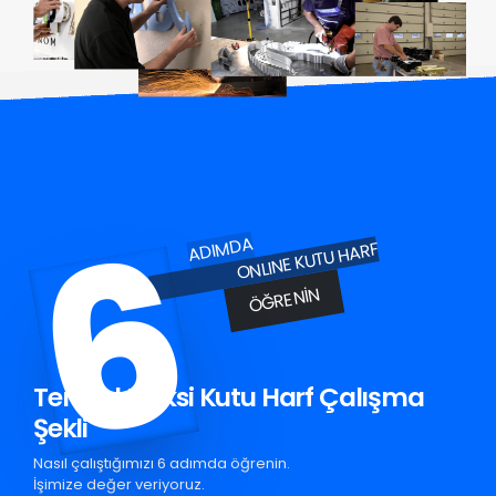
6
ADIMDA
ONLINE KUTU HARF
ÖĞRENIN
Termal Pleksi Kutu Harf Çalışma
Şekli
Nasıl çalıştığımızı 6 adımda öğrenin.
İşimize değer veriyoruz.