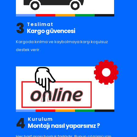
3
Teslimat
Kargo güvencesi
Kargoda kırılma ve kaybolmaya karşı koşulsuz
destek verir.
4
Kurulum
Montajı nasıl yaparsınız ?
Her harf arası boşluk farklıdır. Bunun çözümü için