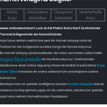
Akköy
Gökçedere
Üvezpınar
Yenimahalle
Köyü
Mahallesi
Mahallesi
Köyü
www.onlinekutuharf.com Artık Pleksi Kutu Harf üretiminde
Termal bölgesinde de hizmetinizde
Açık hava reklam sektörüne yeni bir hizmet anlayışı katarak
Türkiye'nin her bölgesine ücretsiz kargo ile hizmet ediyoruz.
Bu hizmet anlayışı içinde kaliteden de ödün vermeden üstün kalite
uygun fiyat prensibi
ile hareket ediyoruz. Üreticisinden
tüketicisine direk online alışveriş imkanı ile birlikte Kredi kartına
9 aya
imkanları ile online sistemin tüm avantajlarını sizlere
kadar Taksit
sunuyoruz.
Montaja hazır bir şekilde ürettiğimiz ürünleri
alarak
ücretsiz kargoyla
sadece montaj işlemini yapıp siz de zahmetsiz, sıkıntısız bir şekilde
açık hava reklam hizmetimizden faydalanın.