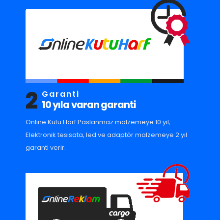
2
Garanti
10 yıla varan garanti
Online Kutu Harf Paslanmaz malzemeye 10 yıl,
Elektronik tesisata, led ve adaptör malzemeye 2 yıl
garanti verir.