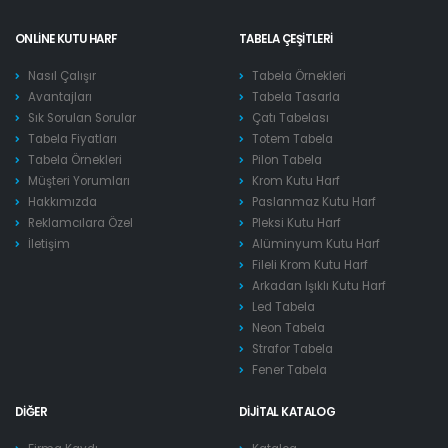
ONLINE KUTU HARF
TABELA ÇEŞITLERI
Nasıl Çalışır
Tabela Örnekleri
Avantajları
Tabela Tasarla
Sık Sorulan Sorular
Çatı Tabelası
Tabela Fiyatları
Totem Tabela
Tabela Örnekleri
Pilon Tabela
Müşteri Yorumları
Krom Kutu Harf
Hakkımızda
Paslanmaz Kutu Harf
Reklamcılara Özel
Pleksi Kutu Harf
İletişim
Alüminyum Kutu Harf
Fileli Krom Kutu Harf
Arkadan Işıklı Kutu Harf
Led Tabela
Neon Tabela
Strafor Tabela
Fener Tabela
DIĞER
DIJITAL KATALOG