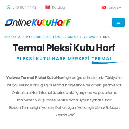
-
546 604 44 42
Katalog
Türkçe
ANASAYFA
PLEKSI KUTU HARF HIZMET ALANLARI
YALOVA
TERMAL
Termal Pleksi Kutu Harf
PLEKSİ KUTU HARF MERKEZİ
TERMAL
Yalova Termal Pleksi Kutu Harf
için doğru adrestesiniz. Türkiye'nin
bir çok yerinde olduğu gibi Termal bölgesinde de örnek işlerimiz var.
Online Kutu Harf internet üzerinde aktif çalışması ve pazarlama
maliyetlerini düşürmesi ile size daha uygun fiyatlar sunar.
Bizden
Termal
için fiyat alın. Daha uygun fiyatlar için
'Kendi Tabelanı
Kendin Tak'