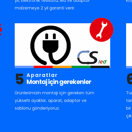
yıl, Elektronik tesisata, led ve adaptör
ko
malzemeye 2 yıl garanti verir.
5
Aparatlar
Montaj için gerekenler
Ürünlerimizin montajı için gereken tüm
Tü
yükselti ayaklar, aparat, adaptor ve
ta
sablonu gönderiyoruz.
bi
çık