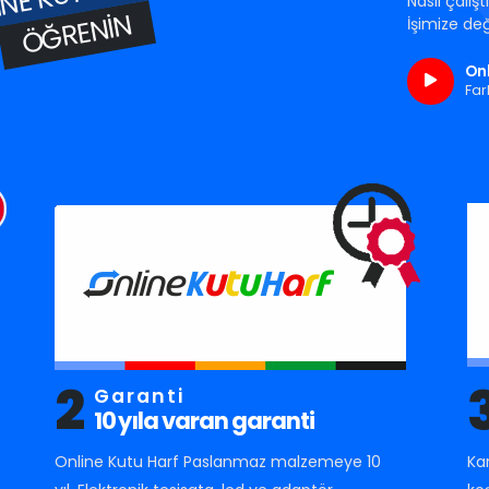
Nasıl çalış
ÖĞRENIN
İşimize değ
Onl
Far
2
Garanti
10 yıla varan garanti
Online Kutu Harf Paslanmaz malzemeye 10
Ka