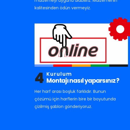
malzemeyi uyguna alabiliriz. Malzemenin
kalitesinden ödün vermeyiz.
4
Kurulum
Montajı nasıl yaparsınız ?
Her harf arası boşluk farklıdır. Bunun
çözümü için harflerin bire bir boyutunda
çizilmiş şablon gönderiyoruz.