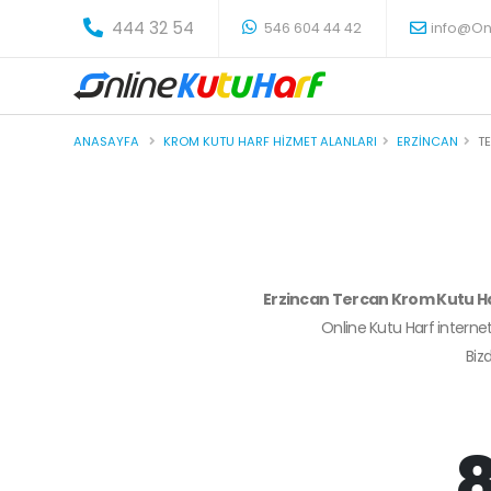
-
444 32 54
546 604 44 42
info@On
ANASAYFA
KROM KUTU HARF HIZMET ALANLARI
ERZINCAN
T
Erzincan Tercan Krom Kutu H
Online Kutu Harf internet
Biz
8