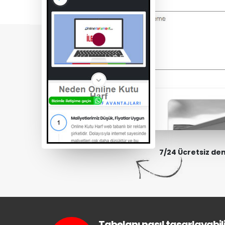
7/24 Ücretsiz de
Tabelanı nasıl tasarlayabili