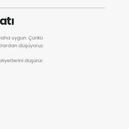
atı
 daha uygun. Çünkü
tlardan düşüyoruz.
iyetlerini düşürür.