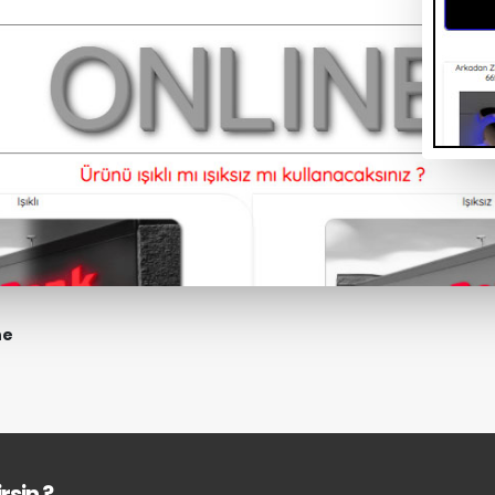
ne
rsin ?