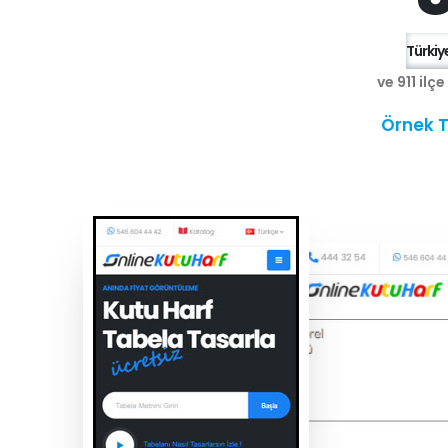
Türkiye
ve 911 ilç
Örnek T