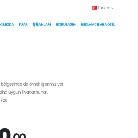
Türkçe
KIMIZDA
FUAR
İŞ İLANLARI
BIZE ULAŞIN
REKLAMCILARA ÖZEL
 bölgesinde de örnek işlerimiz var.
daha uygun fiyatlar sunar.
Tak'
0 ∞