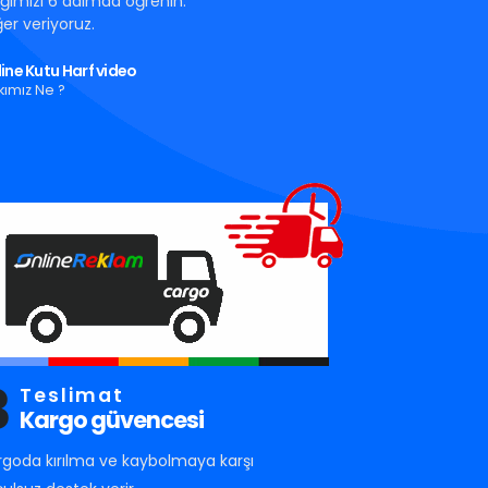
tığımızı 6 adımda öğrenin.
er veriyoruz.
ine Kutu Harf video
kımız Ne ?
3
Teslimat
Kargo güvencesi
rgoda kırılma ve kaybolmaya karşı