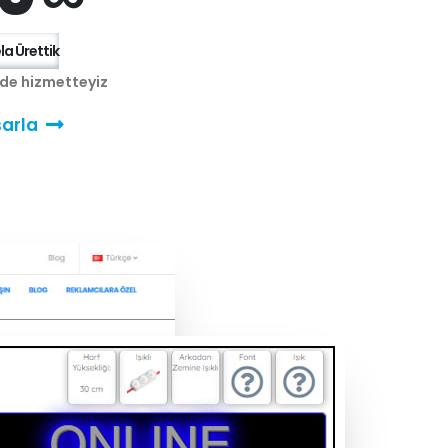
a Ürettik
nde hizmetteyiz
arla