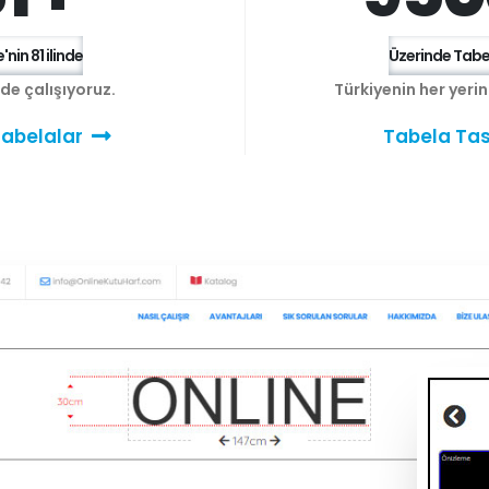
'nin 81 ilinde
Üzerinde Tabel
e de çalışıyoruz.
Türkiyenin her yeri
abelalar
Tabela Tas