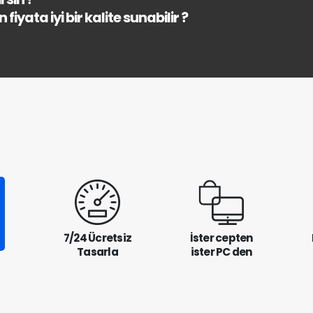
fiyata iyi bir kalite sunabilir ?
7/24 Ücretsiz
İster cepten
Tasarla
ister PC den