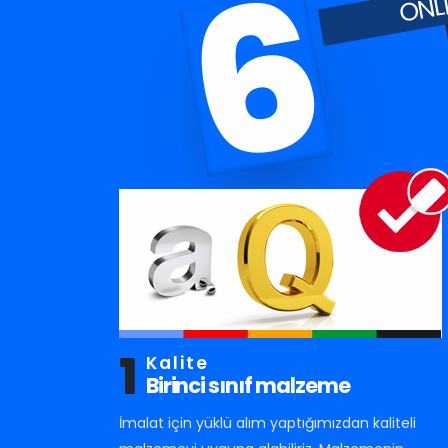
6
1
Kalite
Birinci sınıf malzeme
İmalat için yüklü alım yaptığımızdan kaliteli