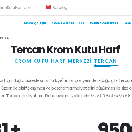
lineKutuHarf.com
Katalog
NASIL ÇALIŞIR
AVANTAJLARI
SSS
TABELA ÖRNEKLERI
HAK
ERCAN
Tercan Krom Kutu Harf
KROM KUTU HARF MERKEZİ
TERCAN
arf
için doğru adrestesiniz. Türkiye'nin bir çok yerinde olduğu gibi Tercan
 üzerinde aktif çalışması ve pazarlama maliyetlerini düşürmesi ile size 
den
Tercan
için fiyat alın. Daha uygun fiyatlar için
'Kendi Tabelanı Kendin 
1 +
950