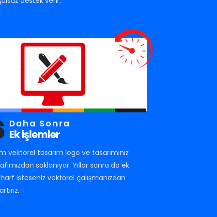
şulsuz destek verir.
6
Daha Sonra
Ek işlemler
m vektörel tasarım logo ve tasarımınız
rafımızdan saklanıyor. Yıllar sonra da ek
r harf isteseniz vektörel çalışmanızdan
artırız.