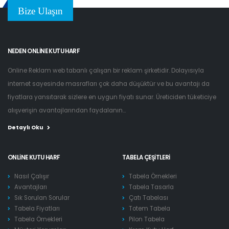
Bize Ulaşın
NEDEN ONLINE KUTU HARF
Online Reklam web tabanlı çalışan bir reklam şirketidir. Dolayısıyla
internet sayesinde masrafları çok daha düşüktür ve bu avantajı da
fiyatlara yansıtarak sizlere en uygun fiyatı sunar. Üreticiden tüketiciye
alışverişin avantajlarından faydalanın...
Detaylı Oku
ONLINE KUTU HARF
TABELA ÇEŞITLERI
Nasıl Çalışır
Tabela Örnekleri
Avantajları
Tabela Tasarla
Sık Sorulan Sorular
Çatı Tabelası
Tabela Fiyatları
Totem Tabela
Tabela Örnekleri
Pilon Tabela