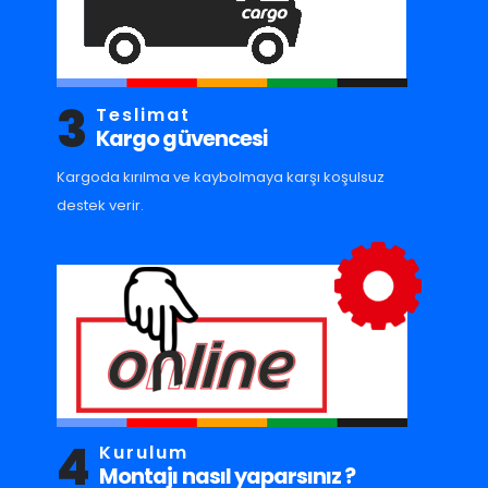
3
Teslimat
Kargo güvencesi
Kargoda kırılma ve kaybolmaya karşı koşulsuz
destek verir.
4
Kurulum
Montajı nasıl yaparsınız ?