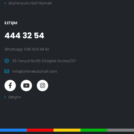
Alüminyum Harf Hizmeti
İLETIŞIM
444 32 54
Whatsapp:
546 604 44 42
E5 Yanyol No:65 D.Köşkler Avcılar/İST
info@onlinekutuharf.com
İletişim