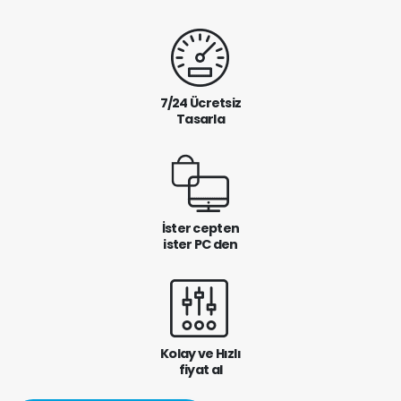
7/24 Ücretsiz
Tasarla
İster cepten
ister PC den
Kolay ve Hızlı
fiyat al