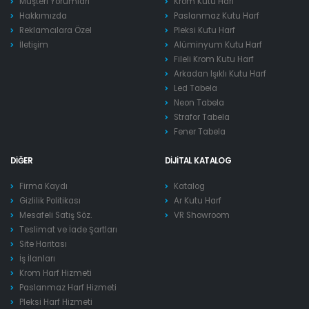
Müşteri Yorumları
Krom Kutu Harf
Hakkımızda
Paslanmaz Kutu Harf
Reklamcılara Özel
Pleksi Kutu Harf
İletişim
Alüminyum Kutu Harf
Fileli Krom Kutu Harf
Arkadan Işıklı Kutu Harf
Led Tabela
Neon Tabela
Strafor Tabela
Fener Tabela
DIĞER
DIJITAL KATALOG
Firma Kaydı
Katalog
Gizlilik Politikası
Ar Kutu Harf
Mesafeli Satış Söz.
VR Showroom
Teslimat ve İade Şartları
Site Haritası
İş İlanları
Krom Harf Hizmeti
Paslanmaz Harf Hizmeti
Pleksi Harf Hizmeti