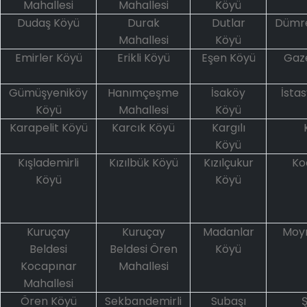
Mahallesi
Mahallesi
Köyü
Dudaş Köyü
Durak
Dutlar
Dümr
Mahallesi
Köyü
Emirler Köyü
Erikli Köyü
Eşen Köyü
Gaz
Gümüşyeniköy
Hanımçeşme
İsaköy
İsta
Köyü
Mahallesi
Köyü
Karapelit Köyü
Karcık Köyü
Kargılı
Köyü
Kışlademirli
Kızılbük Köyü
Kızılçukur
Ko
Köyü
Köyü
Kuruçay
Kuruçay
Madanlar
Moym
Beldesi
Beldesi Ören
Köyü
Kocapınar
Mahallesi
Mahallesi
Ören Köyü
Sekbandemirli
Subaşı
Ş