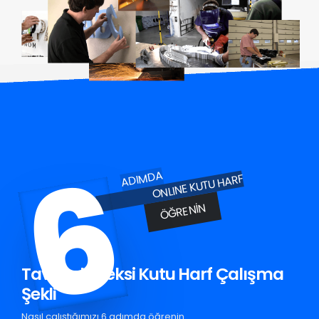
6
ADIMDA
ONLINE KUTU HARF
ÖĞRENIN
Tavşanlı Pleksi Kutu Harf Çalışma
Şekli
Nasıl çalıştığımızı 6 adımda öğrenin.