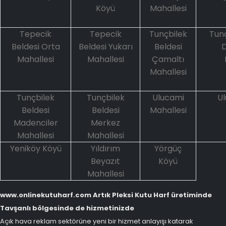
Köyü
Mahallesi
Tepecik
Tepecik
Tunçbilek
Tunç
Beldesi Orta
Beldesi Yukarı
Beldesi
D
Mahallesi
Mahallesi
Çamaltı
Mahallesi
Tunçbilek
Tunçbilek
Ulucami
U
Beldesi
Beldesi
Mahallesi
Madenciler
Merkez
Mahallesi
Mahallesi
Yeniköy Köyü
Yıldırım
Yörgüç
Beyazıt
Köyü
Mahallesi
www.onlinekutuharf.com Artık Pleksi Kutu Harf üretiminde
Tavşanlı bölgesinde de hizmetinizde
Açık hava reklam sektörüne yeni bir hizmet anlayışı katarak