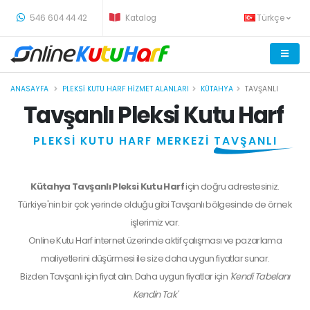
-
546 604 44 42
Katalog
Türkçe
ANASAYFA
PLEKSI KUTU HARF HIZMET ALANLARI
KÜTAHYA
TAVŞANLI
Tavşanlı Pleksi Kutu Harf
PLEKSİ KUTU HARF MERKEZİ
TAVŞANLI
Kütahya Tavşanlı Pleksi Kutu Harf
için doğru adrestesiniz.
Türkiye'nin bir çok yerinde olduğu gibi Tavşanlı bölgesinde de örnek
işlerimiz var.
Online Kutu Harf internet üzerinde aktif çalışması ve pazarlama
maliyetlerini düşürmesi ile size daha uygun fiyatlar sunar.
Bizden
Tavşanlı
için fiyat alın. Daha uygun fiyatlar için
'Kendi Tabelanı
Kendin Tak'