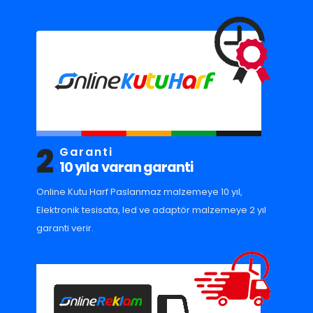
2
Garanti
10 yıla varan garanti
Online Kutu Harf Paslanmaz malzemeye 10 yıl,
Elektronik tesisata, led ve adaptör malzemeye 2 yıl
garanti verir.