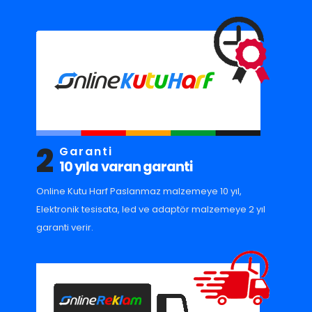
2
Garanti
10 yıla varan garanti
Online Kutu Harf Paslanmaz malzemeye 10 yıl,
Elektronik tesisata, led ve adaptör malzemeye 2 yıl
garanti verir.