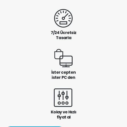
7/24 Ücretsiz
Tasarla
İster cepten
ister PC den
Kolay ve Hızlı
fiyat al