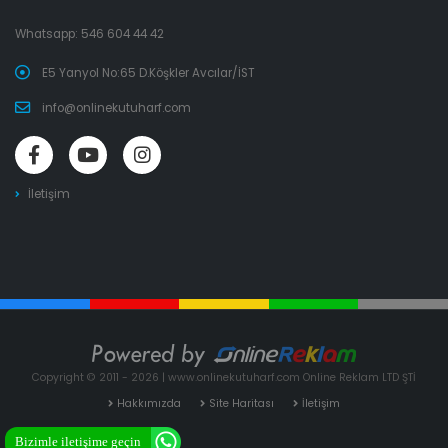
Whatsapp:
546 604 44 42
E5 Yanyol No:65 D.Köşkler Avcılar/İST
info@onlinekutuharf.com
İletişim
Copyright © 2011 - 2026 | www.onlinekutuharf.com Online Reklam LTD ŞTİ
Hakkımızda
Site Haritası
İletişim
Bizimle iletişime geçin