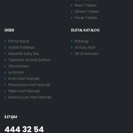
Neon Tabela
Strafor Tabela
Fener Tabela
DIĞER
DIJITAL KATALOG
Firma Kaydı
Katalog
Gizlilik Politikası
Ar Kutu Harf
Mesafeli Satış Söz.
VR Showroom
Teslimat ve İade Şartları
Site Haritası
İş İlanları
Krom Harf Hizmeti
Paslanmaz Harf Hizmeti
Pleksi Harf Hizmeti
Alüminyum Harf Hizmeti
İLETIŞIM
444 32 54