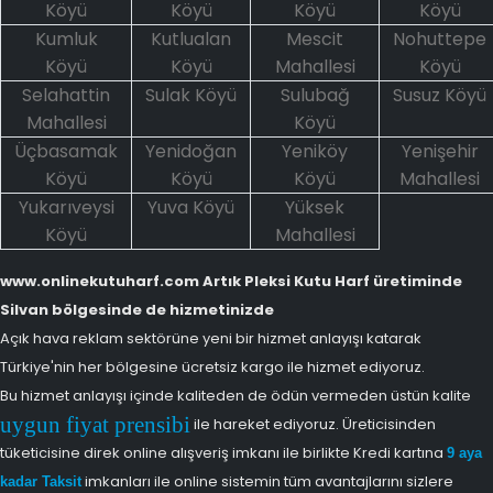
Köyü
Köyü
Köyü
Köyü
Kumluk
Kutlualan
Mescit
Nohuttepe
Köyü
Köyü
Mahallesi
Köyü
Selahattin
Sulak Köyü
Sulubağ
Susuz Köyü
Mahallesi
Köyü
Üçbasamak
Yenidoğan
Yeniköy
Yenişehir
Köyü
Köyü
Köyü
Mahallesi
Yukarıveysi
Yuva Köyü
Yüksek
Köyü
Mahallesi
www.onlinekutuharf.com Artık Pleksi Kutu Harf üretiminde
Silvan bölgesinde de hizmetinizde
Açık hava reklam sektörüne yeni bir hizmet anlayışı katarak
Türkiye'nin her bölgesine ücretsiz kargo ile hizmet ediyoruz.
Bu hizmet anlayışı içinde kaliteden de ödün vermeden üstün kalite
uygun fiyat prensibi
ile hareket ediyoruz. Üreticisinden
tüketicisine direk online alışveriş imkanı ile birlikte Kredi kartına
9 aya
imkanları ile online sistemin tüm avantajlarını sizlere
kadar Taksit