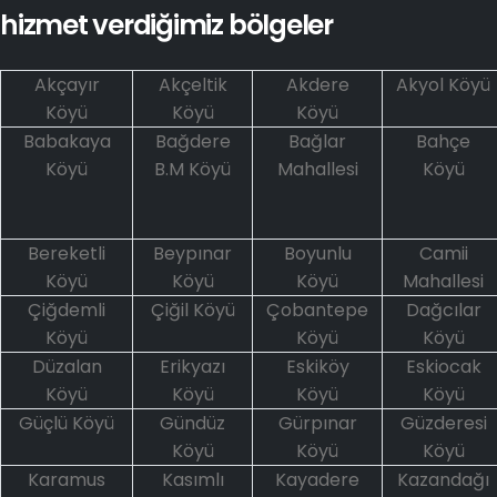
hizmet verdiğimiz bölgeler
Akçayır
Akçeltik
Akdere
Akyol Köyü
Köyü
Köyü
Köyü
Babakaya
Bağdere
Bağlar
Bahçe
Köyü
B.M Köyü
Mahallesi
Köyü
Bereketli
Beypınar
Boyunlu
Camii
Köyü
Köyü
Köyü
Mahallesi
Çiğdemli
Çiğil Köyü
Çobantepe
Dağcılar
Köyü
Köyü
Köyü
Düzalan
Erikyazı
Eskiköy
Eskiocak
Köyü
Köyü
Köyü
Köyü
Güçlü Köyü
Gündüz
Gürpınar
Güzderesi
Köyü
Köyü
Köyü
Karamus
Kasımlı
Kayadere
Kazandağı