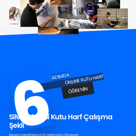
6
ADIMDA
ONLINE KUTU HARF
ÖĞRENIN
Silvan Pleksi Kutu Harf Çalışma
Şekli
Nasıl çalıştığımızı 6 adımda öğrenin.