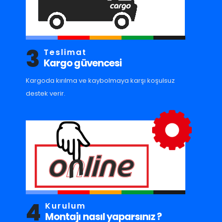
3
Teslimat
Kargo güvencesi
Kargoda kırılma ve kaybolmaya karşı koşulsuz
destek verir.
4
Kurulum
Montajı nasıl yaparsınız ?