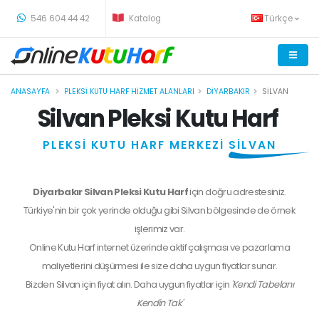
-
546 604 44 42
Katalog
Türkçe
ANASAYFA
PLEKSI KUTU HARF HIZMET ALANLARI
DIYARBAKIR
SILVAN
Silvan Pleksi Kutu Harf
PLEKSİ KUTU HARF MERKEZİ
SİLVAN
Diyarbakır Silvan Pleksi Kutu Harf
için doğru adrestesiniz.
Türkiye'nin bir çok yerinde olduğu gibi Silvan bölgesinde de örnek
işlerimiz var.
Online Kutu Harf internet üzerinde aktif çalışması ve pazarlama
maliyetlerini düşürmesi ile size daha uygun fiyatlar sunar.
Bizden
Silvan
için fiyat alın. Daha uygun fiyatlar için
'Kendi Tabelanı
Kendin Tak'