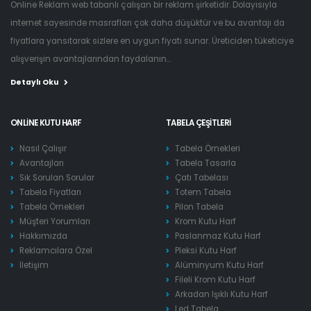
Online Reklam web tabanlı çalışan bir reklam şirketidir. Dolayısıyla
internet sayesinde masrafları çok daha düşüktür ve bu avantajı da
fiyatlara yansıtarak sizlere en uygun fiyatı sunar. Üreticiden tüketiciye
alışverişin avantajlarından faydalanın...
Detaylı Oku
ONLINE KUTU HARF
TABELA ÇEŞITLERI
Nasıl Çalışır
Tabela Örnekleri
Avantajları
Tabela Tasarla
Sık Sorulan Sorular
Çatı Tabelası
Tabela Fiyatları
Totem Tabela
Tabela Örnekleri
Pilon Tabela
Müşteri Yorumları
Krom Kutu Harf
Hakkımızda
Paslanmaz Kutu Harf
Reklamcılara Özel
Pleksi Kutu Harf
İletişim
Alüminyum Kutu Harf
Fileli Krom Kutu Harf
Arkadan Işıklı Kutu Harf
Led Tabela