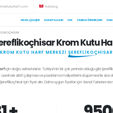
lineKutuHarf.com
Katalog
NASIL ÇALIŞIR
AVANTAJLARI
SSS
TABELA ÖRNEKLERI
HAK
EFLIKOÇHISAR
ereflikoçhisar Krom Kutu Ha
KROM KUTU HARF MERKEZİ
ŞEREFLİKOÇHİSAR
arf
için doğru adrestesiniz. Türkiye'nin bir çok yerinde olduğu gibi Şerefli
 üzerinde aktif çalışması ve pazarlama maliyetlerini düşürmesi ile size 
Şereflikoçhisar
için fiyat alın. Daha uygun fiyatlar için
'Kendi Tabelanı Ken
1 +
950