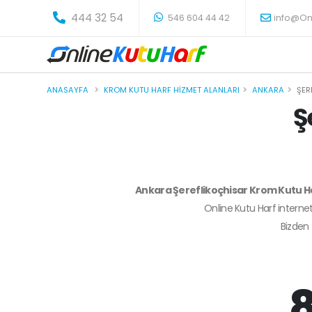
-
444 32 54
546 604 44 42
info@On
ANASAYFA
KROM KUTU HARF HIZMET ALANLARI
ANKARA
ŞER
Ş
Ankara Şereflikoçhisar Krom Kutu H
Online Kutu Harf internet
Bizden
8