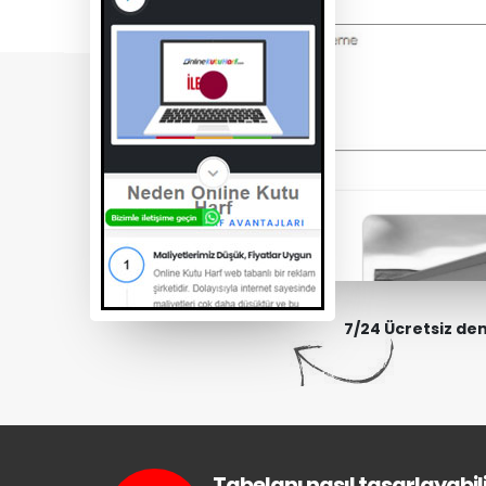
7/24 Ücretsiz de
Tabelanı nasıl tasarlayabili