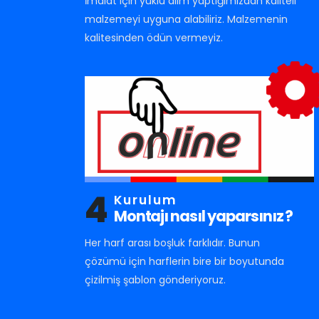
İmalat için yüklü alım yaptığımızdan kaliteli
malzemeyi uyguna alabiliriz. Malzemenin
kalitesinden ödün vermeyiz.
4
Kurulum
Montajı nasıl yaparsınız ?
Her harf arası boşluk farklıdır. Bunun
çözümü için harflerin bire bir boyutunda
çizilmiş şablon gönderiyoruz.