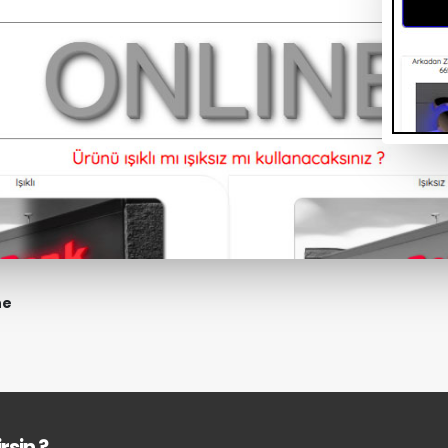
ne
rsin ?