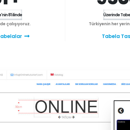
'nin 81 ilinde
Üzerinde Tabel
e de çalışıyoruz.
Türkiyenin her yeri
abelalar
Tabela Tas