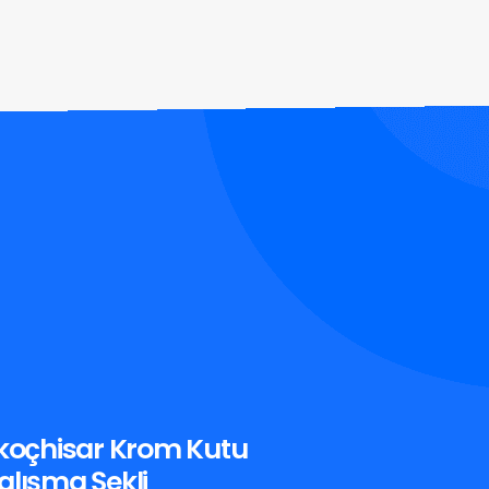
ikoçhisar Krom Kutu
alışma Şekli