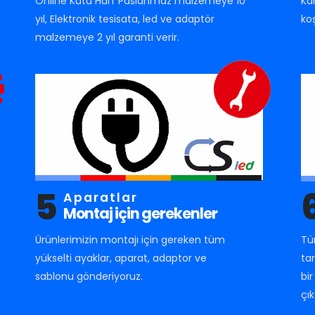
Online Kutu Harf Paslanmaz malzemeye 10
Ka
yıl, Elektronik tesisata, led ve adaptör
ko
malzemeye 2 yıl garanti verir.
5
Aparatlar
Montaj için gerekenler
Ürünlerimizin montajı için gereken tüm
Tü
yükselti ayaklar, aparat, adaptor ve
ta
sablonu gönderiyoruz.
bi
çık