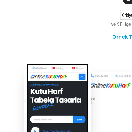
Türkiye
ve 911 ilç
Örnek T