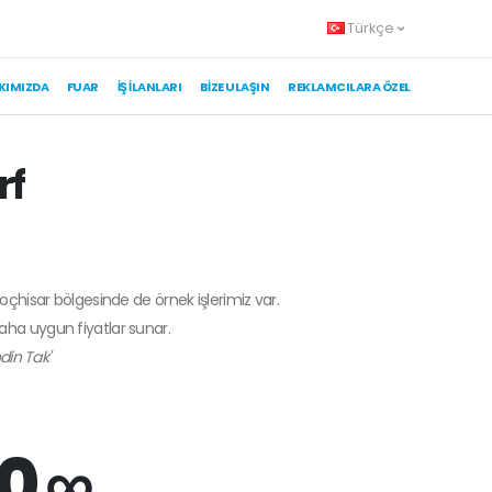
Türkçe
KIMIZDA
FUAR
İŞ İLANLARI
BIZE ULAŞIN
REKLAMCILARA ÖZEL
rf
koçhisar bölgesinde de örnek işlerimiz var.
daha uygun fiyatlar sunar.
din Tak'
0 ∞