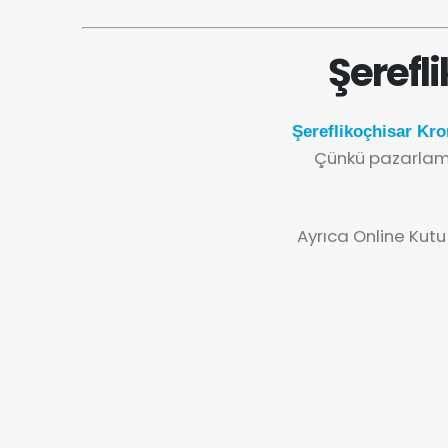
Şerefl
Şereflikoçhisar Kr
Çünkü pazarlama
Ayrıca Online Kutu