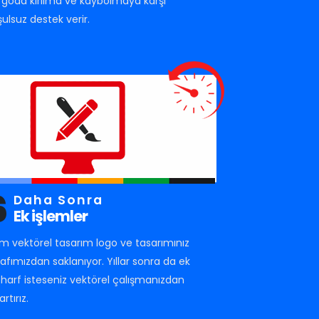
rgoda kırılma ve kaybolmaya karşı
şulsuz destek verir.
6
Daha Sonra
Ek işlemler
m vektörel tasarım logo ve tasarımınız
rafımızdan saklanıyor. Yıllar sonra da ek
r harf isteseniz vektörel çalışmanızdan
artırız.