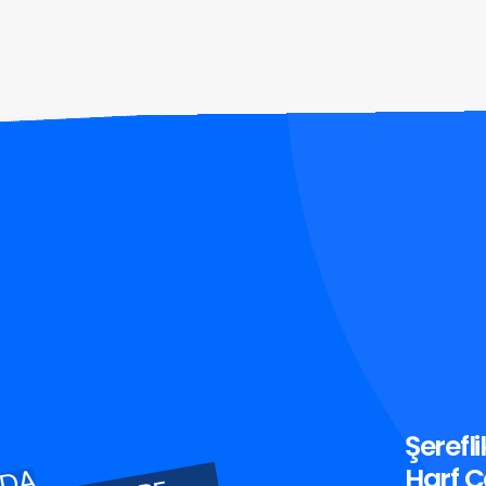
Şerefl
Harf Ç