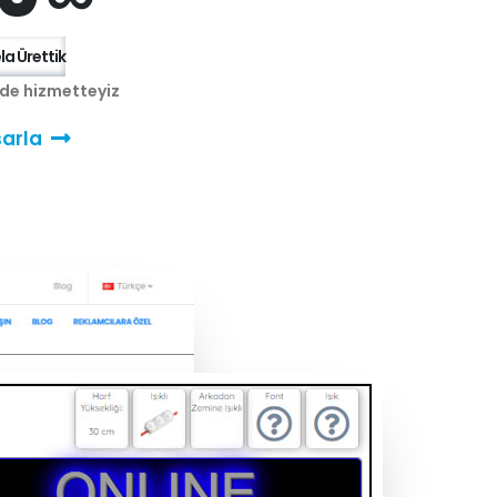
a Ürettik
nde hizmetteyiz
arla