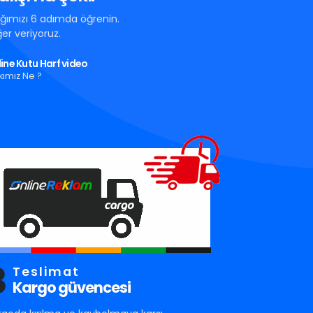
tığımızı 6 adımda öğrenin.
er veriyoruz.
ine Kutu Harf video
kımız Ne ?
3
Teslimat
Kargo güvencesi