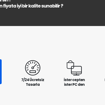
fiyata iyi bir kalite sunabilir ?
7/24 Ücretsiz
İster cepten
Tasarla
ister PC den