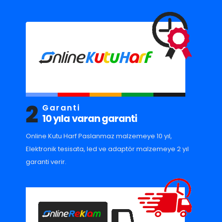
2
Garanti
10 yıla varan garanti
Online Kutu Harf Paslanmaz malzemeye 10 yıl,
Elektronik tesisata, led ve adaptör malzemeye 2 yıl
garanti verir.