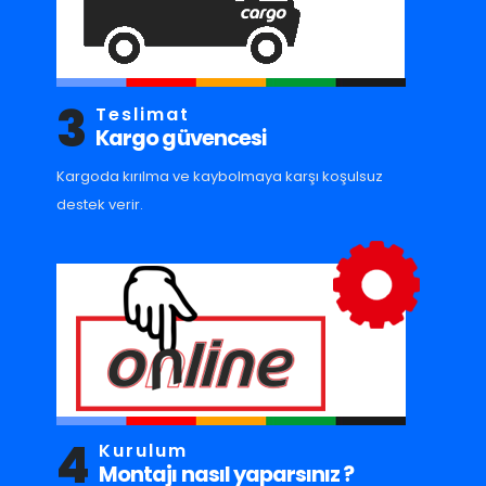
3
Teslimat
Kargo güvencesi
Kargoda kırılma ve kaybolmaya karşı koşulsuz
destek verir.
4
Kurulum
Montajı nasıl yaparsınız ?