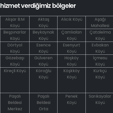
hizmet verdiğimiz bölgeler
Akşar B.M
Aktaş
Alıcık Köyü
Aşağı
Köyü
Köyü
Mahallesi
Beşpınarlar
Beykaynak
Çamlıalan
Çatalelma
Köyü
Köyü
Köyü
Köyü
Dörtyol
Esence
Esenyurt
Evbakan
Köyü
Köyü
Köyü
Köyü
Gözebaşı
Gülveren
Hoşköy
İçmesu
Köyü
Köyü
Köyü
Köyü
Kireçli Köyü
Köroğlu
Köşkköy
Kürkçü
Köyü
Köyü
Köyü
Paşalı
Paşalı
Penek
Sarıkayalar
Beldesi
Beldesi
Köyü
Köyü
Merkez
Orta