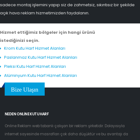
sadece montaj işlemini yapıp siz de zahmetsiz, sıkıntısız bir şekilde
açık hava reklam hizmetimizden faydalanın.
Hizmet ettiğimiz bölgeler için hangi ürünü
istediğinizi seçin.
Krom Kutu Harf Hizmet Alanları
Paslanmaz Kutu Harf Hizmet Alanları
Pleksi Kutu Harf Hizmet Alanları
Alüminyum Kutu Harf Hizmet Alanları
Bize Ulaşın
NEDEN ONLINE KUTU HARF
Online Reklam web tabanlı çalışan bir reklam şirketidir. Dolayısıyla
internet sayesinde masrafları çok daha düşüktür ve bu avantajı da