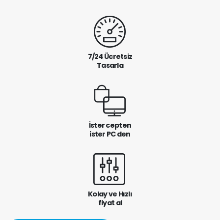
7/24 Ücretsiz
Tasarla
İster cepten
ister PC den
Kolay ve Hızlı
fiyat al