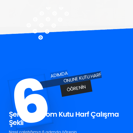
6
ADIMDA
ONLINE KUTU HARF
ÖĞRENIN
Şenkaya Krom Kutu Harf Çalışma
Şekli
Nasıl çalıştığımızı 6 adımda öğrenin.