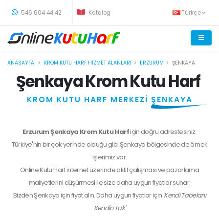
-
546 604 44 42
Katalog
Türkçe
ANASAYFA
KROM KUTU HARF HIZMET ALANLARI
ERZURUM
ŞENKAYA
Şenkaya Krom Kutu Harf
KROM KUTU HARF MERKEZİ
ŞENKAYA
Erzurum Şenkaya Krom Kutu Harf
için doğru adrestesiniz.
Türkiye'nin bir çok yerinde olduğu gibi Şenkaya bölgesinde de örnek
işlerimiz var.
Online Kutu Harf internet üzerinde aktif çalışması ve pazarlama
maliyetlerini düşürmesi ile size daha uygun fiyatlar sunar.
Bizden
Şenkaya
için fiyat alın. Daha uygun fiyatlar için
'Kendi Tabelanı
Kendin Tak'