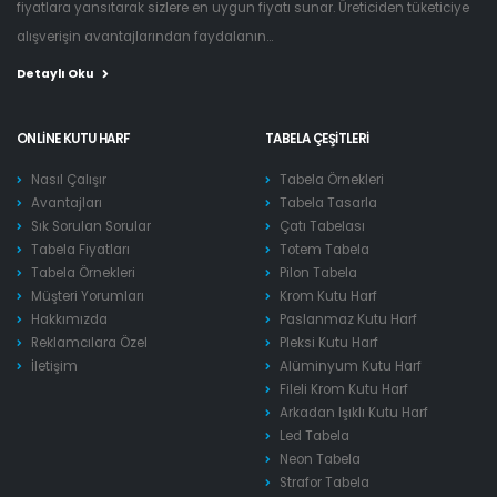
fiyatlara yansıtarak sizlere en uygun fiyatı sunar. Üreticiden tüketiciye
alışverişin avantajlarından faydalanın...
Detaylı Oku
ONLINE KUTU HARF
TABELA ÇEŞITLERI
Nasıl Çalışır
Tabela Örnekleri
Avantajları
Tabela Tasarla
Sık Sorulan Sorular
Çatı Tabelası
Tabela Fiyatları
Totem Tabela
Tabela Örnekleri
Pilon Tabela
Müşteri Yorumları
Krom Kutu Harf
Hakkımızda
Paslanmaz Kutu Harf
Reklamcılara Özel
Pleksi Kutu Harf
İletişim
Alüminyum Kutu Harf
Fileli Krom Kutu Harf
Arkadan Işıklı Kutu Harf
Led Tabela
Neon Tabela
Strafor Tabela