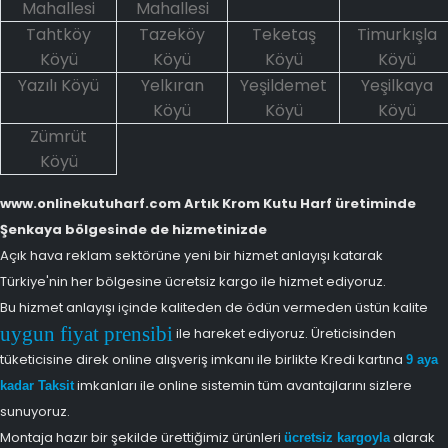
Mahallesi
Mahallesi
Tahtköy
Tazeköy
Teketaş
Timurkışla
Köyü
Köyü
Köyü
Köyü
Yazılı Köyü
Yelkıran
Yeşildemet
Yeşilkaya
Köyü
Köyü
Köyü
Zümrüt
Köyü
www.onlinekutuharf.com Artık Krom Kutu Harf üretiminde
Şenkaya bölgesinde de hizmetinizde
Açık hava reklam sektörüne yeni bir hizmet anlayışı katarak
Türkiye'nin her bölgesine ücretsiz kargo ile hizmet ediyoruz.
Bu hizmet anlayışı içinde kaliteden de ödün vermeden üstün kalite
uygun fiyat prensibi
ile hareket ediyoruz. Üreticisinden
tüketicisine direk online alışveriş imkanı ile birlikte Kredi kartına
9 aya
imkanları ile online sistemin tüm avantajlarını sizlere
kadar Taksit
sunuyoruz.
Montaja hazır bir şekilde ürettiğimiz ürünleri
alarak
ücretsiz kargoyla