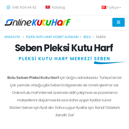
-
546 604 44 42
Katalog
Türkçe
ANASAYFA
PLEKSI KUTU HARF HIZMET ALANLARI
BOLU
SEBEN
Seben Pleksi Kutu Harf
PLEKSİ KUTU HARF MERKEZİ
SEBEN
Bolu Seben Pleksi Kutu Harf
için doğru adrestesiniz. Türkiye'nin bir
çok yerinde olduğu gibi Seben bölgesinde de örnek işlerimiz var.
Online Kutu Harf internet üzerinde aktif çalışması ve pazarlama
maliyetlerini düşürmesi ile size daha uygun fiyatlar sunar.
Bizden
Seben
için fiyat alın. Daha uygun fiyatlar için
'Kendi Tabelanı
Kendin Tak'