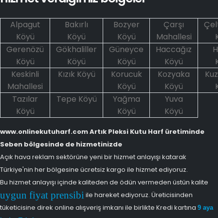
Alpagut
Bakırlı
Bozyer
Çarşı
Çel
Köyü
Köyü
Köyü
Mahallesi
Gerenözü
Gökhaliller
Güneyce
Haccağız
H
Köyü
Köyü
Köyü
Köyü
Keskinli
Kızık Köyü
Korucuk
Kozyaka
Kuz
Mahallesi
Köyü
Köyü
Tazılar
Tepe Köyü
Yağma
Yuva
Köyü
Köyü
Köyü
www.onlinekutuharf.com Artık Pleksi Kutu Harf üretiminde
Seben bölgesinde de hizmetinizde
Açık hava reklam sektörüne yeni bir hizmet anlayışı katarak
Türkiye'nin her bölgesine ücretsiz kargo ile hizmet ediyoruz.
Bu hizmet anlayışı içinde kaliteden de ödün vermeden üstün kalite
uygun fiyat prensibi
ile hareket ediyoruz. Üreticisinden
tüketicisine direk online alışveriş imkanı ile birlikte Kredi kartına
9 aya