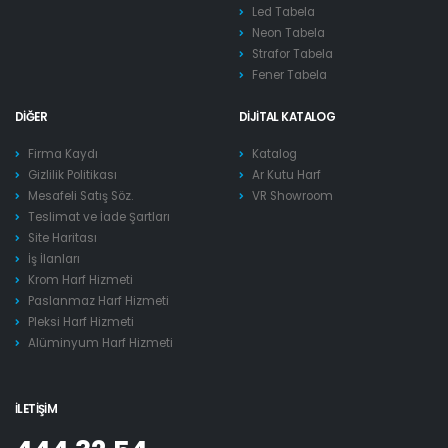
Led Tabela
Neon Tabela
Strafor Tabela
Fener Tabela
DIĞER
DIJITAL KATALOG
Firma Kaydı
Katalog
Gizlilik Politikası
Ar Kutu Harf
Mesafeli Satış Söz.
VR Showroom
Teslimat ve İade Şartları
Site Haritası
İş İlanları
Krom Harf Hizmeti
Paslanmaz Harf Hizmeti
Pleksi Harf Hizmeti
Alüminyum Harf Hizmeti
İLETIŞIM