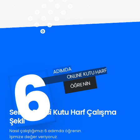
6
ADIMDA
ONLINE KUTU HARF
ÖĞRENIN
Seben Pleksi Kutu Harf Çalışma
Şekli
Nasıl çalıştığımızı 6 adımda öğrenin.
İşimize değer veriyoruz.