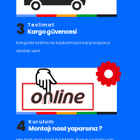
3
Teslimat
Kargo güvencesi
Kargoda kırılma ve kaybolmaya karşı koşulsuz
destek verir.
4
Kurulum
Montajı nasıl yaparsınız ?
Her harf arası boşluk farklıdır. Bunun çözümü için