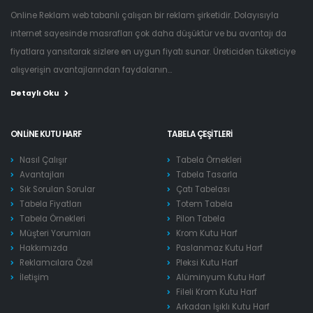
Online Reklam web tabanlı çalışan bir reklam şirketidir. Dolayısıyla
internet sayesinde masrafları çok daha düşüktür ve bu avantajı da
fiyatlara yansıtarak sizlere en uygun fiyatı sunar. Üreticiden tüketiciye
alışverişin avantajlarından faydalanın...
Detaylı Oku
ONLINE KUTU HARF
TABELA ÇEŞITLERI
Nasıl Çalışır
Tabela Örnekleri
Avantajları
Tabela Tasarla
Sık Sorulan Sorular
Çatı Tabelası
Tabela Fiyatları
Totem Tabela
Tabela Örnekleri
Pilon Tabela
Müşteri Yorumları
Krom Kutu Harf
Hakkımızda
Paslanmaz Kutu Harf
Reklamcılara Özel
Pleksi Kutu Harf
İletişim
Alüminyum Kutu Harf
Fileli Krom Kutu Harf
Arkadan Işıklı Kutu Harf