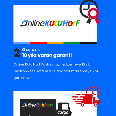
2
Garanti
10 yıla varan garanti
Online Kutu Harf Paslanmaz malzemeye 10 yıl,
Elektronik tesisata, led ve adaptör malzemeye 2 yıl
garanti verir.