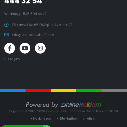
444 32 54
Whatsapp:
546 604 44 42
E5 Yanyol No:65 D.Köşkler Avcılar/İST
info@onlinekutuharf.com
İletişim
Copyright © 2011 - 2026 | www.onlinekutuharf.com Online Reklam LTD ŞTİ
Hakkımızda
Site Haritası
İletişim