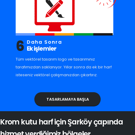
6
Daha Sonra
Ek işlemler
Tüm vektörel tasarım logo ve tasarımınız
tarafımızdan saklanıyor. Yıllar sonra da ek bir harf
isteseniz vektörel çalışmanızdan çıkartırız.
TASARLAMAYA BAŞLA
Krom kutu harf için Şarköy çapında
hizmet verdiğimiz bölgeler