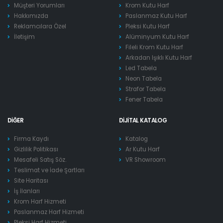
Müşteri Yorumları
Krom Kutu Harf
Hakkımızda
Paslanmaz Kutu Harf
Reklamcılara Özel
Pleksi Kutu Harf
İletişim
Alüminyum Kutu Harf
Fileli Krom Kutu Harf
Arkadan Işıklı Kutu Harf
Led Tabela
Neon Tabela
Strafor Tabela
Fener Tabela
DIĞER
DIJITAL KATALOG
Firma Kaydı
Katalog
Gizlilik Politikası
Ar Kutu Harf
Mesafeli Satış Söz.
VR Showroom
Teslimat ve İade Şartları
Site Haritası
İş İlanları
Krom Harf Hizmeti
Paslanmaz Harf Hizmeti
Pleksi Harf Hizmeti