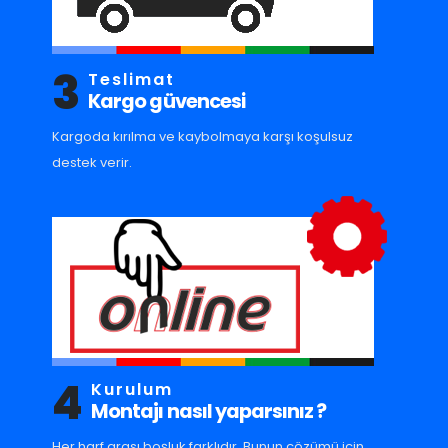
3
Teslimat
Kargo güvencesi
Kargoda kırılma ve kaybolmaya karşı koşulsuz
destek verir.
4
Kurulum
Montajı nasıl yaparsınız ?
Her harf arası boşluk farklıdır. Bunun çözümü için