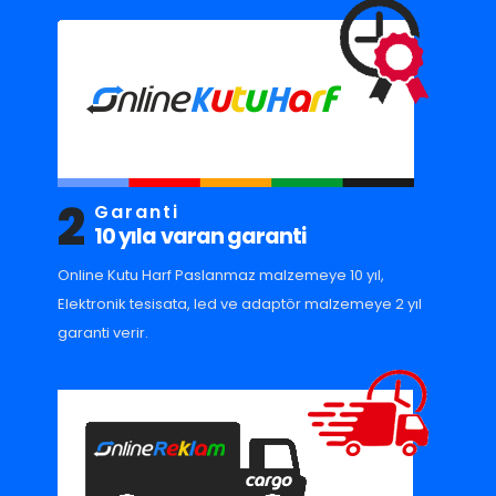
2
Garanti
10 yıla varan garanti
Online Kutu Harf Paslanmaz malzemeye 10 yıl,
Elektronik tesisata, led ve adaptör malzemeye 2 yıl
garanti verir.