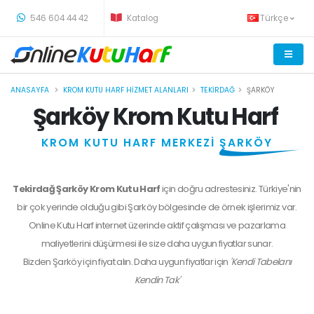
-
546 604 44 42
Katalog
Türkçe
ANASAYFA
KROM KUTU HARF HIZMET ALANLARI
TEKIRDAĞ
ŞARKÖY
Şarköy Krom Kutu Harf
KROM KUTU HARF MERKEZİ
ŞARKÖY
Tekirdağ Şarköy Krom Kutu Harf
için doğru adrestesiniz. Türkiye'nin
bir çok yerinde olduğu gibi Şarköy bölgesinde de örnek işlerimiz var.
Online Kutu Harf internet üzerinde aktif çalışması ve pazarlama
maliyetlerini düşürmesi ile size daha uygun fiyatlar sunar.
Bizden
Şarköy
için fiyat alın. Daha uygun fiyatlar için
'Kendi Tabelanı
Kendin Tak'