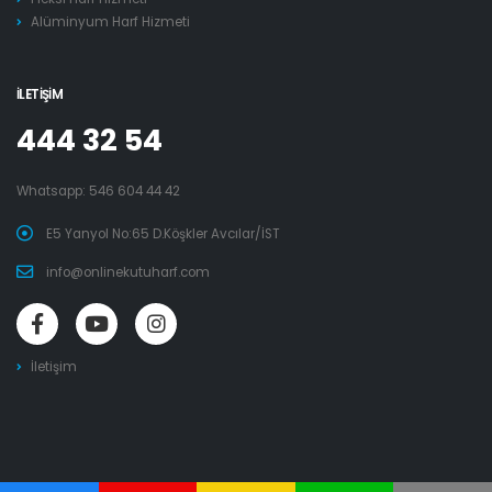
Alüminyum Harf Hizmeti
İLETIŞIM
444 32 54
Whatsapp:
546 604 44 42
E5 Yanyol No:65 D.Köşkler Avcılar/İST
info@onlinekutuharf.com
İletişim