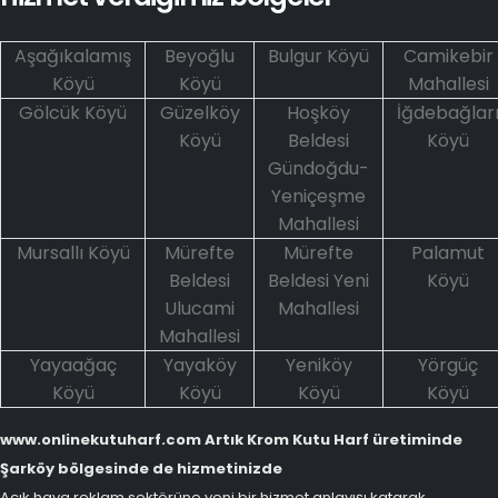
Aşağıkalamış
Beyoğlu
Bulgur Köyü
Camikebir
Köyü
Köyü
Mahallesi
Gölcük Köyü
Güzelköy
Hoşköy
İğdebağlar
Köyü
Beldesi
Köyü
Gündoğdu-
Yeniçeşme
Mahallesi
Mursallı Köyü
Mürefte
Mürefte
Palamut
Beldesi
Beldesi Yeni
Köyü
Ulucami
Mahallesi
Mahallesi
Yayaağaç
Yayaköy
Yeniköy
Yörgüç
Köyü
Köyü
Köyü
Köyü
www.onlinekutuharf.com Artık Krom Kutu Harf üretiminde
Şarköy bölgesinde de hizmetinizde
Açık hava reklam sektörüne yeni bir hizmet anlayışı katarak