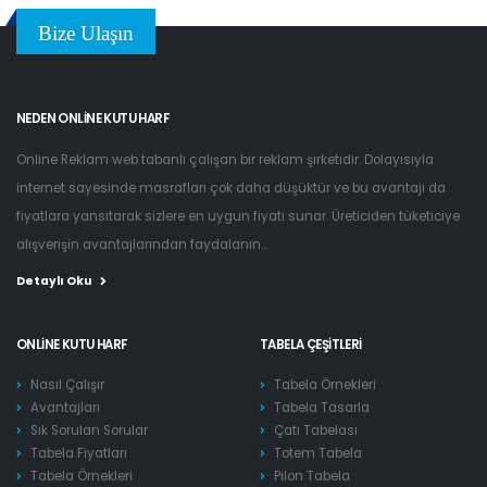
Bize Ulaşın
NEDEN ONLINE KUTU HARF
Online Reklam web tabanlı çalışan bir reklam şirketidir. Dolayısıyla
internet sayesinde masrafları çok daha düşüktür ve bu avantajı da
fiyatlara yansıtarak sizlere en uygun fiyatı sunar. Üreticiden tüketiciye
alışverişin avantajlarından faydalanın...
Detaylı Oku
ONLINE KUTU HARF
TABELA ÇEŞITLERI
Nasıl Çalışır
Tabela Örnekleri
Avantajları
Tabela Tasarla
Sık Sorulan Sorular
Çatı Tabelası
Tabela Fiyatları
Totem Tabela
Tabela Örnekleri
Pilon Tabela