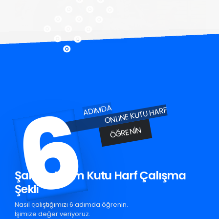
6
ADIMDA
ONLINE KUTU HARF
ÖĞRENIN
Şarköy Krom Kutu Harf Çalışma
Şekli
Nasıl çalıştığımızı 6 adımda öğrenin.
İşimize değer veriyoruz.