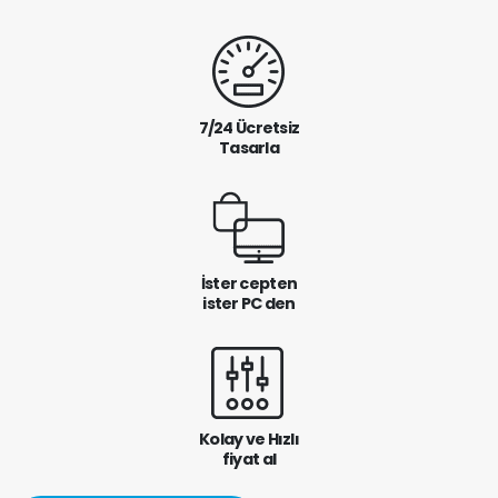
7/24 Ücretsiz
Tasarla
İster cepten
ister PC den
Kolay ve Hızlı
fiyat al