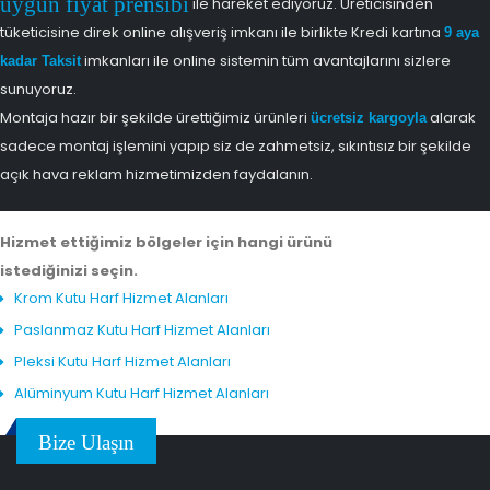
uygun fiyat prensibi
ile hareket ediyoruz. Üreticisinden
tüketicisine direk online alışveriş imkanı ile birlikte Kredi kartına
9 aya
imkanları ile online sistemin tüm avantajlarını sizlere
kadar Taksit
sunuyoruz.
Montaja hazır bir şekilde ürettiğimiz ürünleri
alarak
ücretsiz kargoyla
sadece montaj işlemini yapıp siz de zahmetsiz, sıkıntısız bir şekilde
açık hava reklam hizmetimizden faydalanın.
Hizmet ettiğimiz bölgeler için hangi ürünü
istediğinizi seçin.
Krom Kutu Harf Hizmet Alanları
Paslanmaz Kutu Harf Hizmet Alanları
Pleksi Kutu Harf Hizmet Alanları
Alüminyum Kutu Harf Hizmet Alanları
Bize Ulaşın