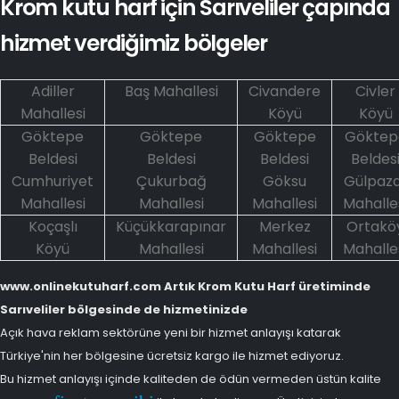
Krom kutu harf için Sarıveliler çapında
hizmet verdiğimiz bölgeler
Adiller
Baş Mahallesi
Civandere
Civler
Mahallesi
Köyü
Köyü
Göktepe
Göktepe
Göktepe
Göktep
Beldesi
Beldesi
Beldesi
Beldes
Cumhuriyet
Çukurbağ
Göksu
Gülpaz
Mahallesi
Mahallesi
Mahallesi
Mahalle
Koçaşlı
Küçükkarapınar
Merkez
Ortakö
Köyü
Mahallesi
Mahallesi
Mahalle
www.onlinekutuharf.com Artık Krom Kutu Harf üretiminde
Sarıveliler bölgesinde de hizmetinizde
Açık hava reklam sektörüne yeni bir hizmet anlayışı katarak
Türkiye'nin her bölgesine ücretsiz kargo ile hizmet ediyoruz.
Bu hizmet anlayışı içinde kaliteden de ödün vermeden üstün kalite