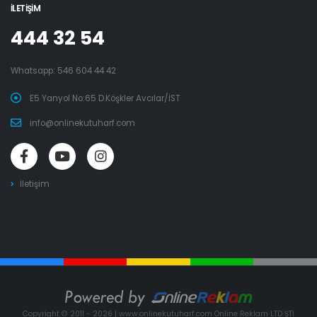
İLETIŞIM
444 32 54
Whatsapp:
546 604 44 42
E5 Yanyol No:65 D.Köşkler Avcılar/İST
info@onlinekutuharf.com
İletişim
Copyright © 2011 - 2026 | www.onlinekutuharf.com Online Reklam LTD ŞTİ