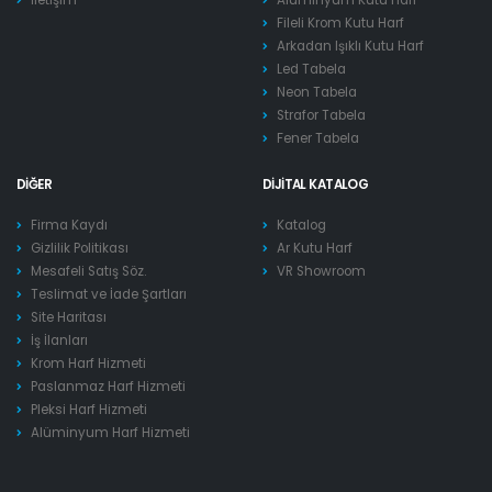
Fileli Krom Kutu Harf
Arkadan Işıklı Kutu Harf
Led Tabela
Neon Tabela
Strafor Tabela
Fener Tabela
DIĞER
DIJITAL KATALOG
Firma Kaydı
Katalog
Gizlilik Politikası
Ar Kutu Harf
Mesafeli Satış Söz.
VR Showroom
Teslimat ve İade Şartları
Site Haritası
İş İlanları
Krom Harf Hizmeti
Paslanmaz Harf Hizmeti
Pleksi Harf Hizmeti
Alüminyum Harf Hizmeti