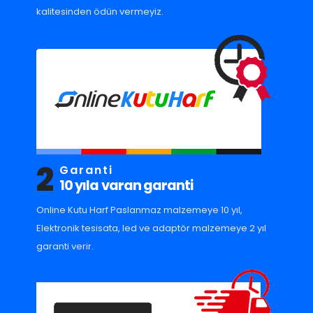
kalitesinden ödün vermeyiz.
2
Garanti
10 yıla varan garanti
Online Kutu Harf Paslanmaz malzemeye 10 yıl,
Elektronik tesisata, led ve adaptör malzemeye 2 yıl
garanti verir.