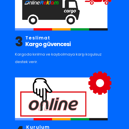
3
Teslimat
Kargo güvencesi
Kargoda kırılma ve kaybolmaya karşı koşulsuz
destek verir.
Kurulum