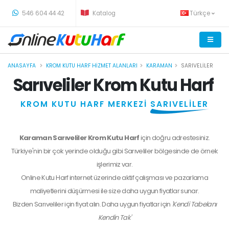
-
546 604 44 42
Katalog
Türkçe
ANASAYFA
KROM KUTU HARF HIZMET ALANLARI
KARAMAN
SARIVELILER
Sarıveliler Krom Kutu Harf
KROM KUTU HARF MERKEZİ
SARIVELİLER
Karaman Sarıveliler Krom Kutu Harf
için doğru adrestesiniz.
Türkiye'nin bir çok yerinde olduğu gibi Sarıveliler bölgesinde de örnek
işlerimiz var.
Online Kutu Harf internet üzerinde aktif çalışması ve pazarlama
maliyetlerini düşürmesi ile size daha uygun fiyatlar sunar.
Bizden
Sarıveliler
için fiyat alın. Daha uygun fiyatlar için
'Kendi Tabelanı
Kendin Tak'