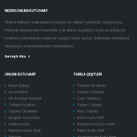
NEDEN ONLINE KUTU HARF
Online Reklam web tabanlı çalışan bir reklam şirketidir. Dolayısıyla
internet sayesinde masrafları çok daha düşüktür ve bu avantajı da
fiyatlara yansıtarak sizlere en uygun fiyatı sunar. Üreticiden tüketiciye
alışverişin avantajlarından faydalanın...
Detaylı Oku
ONLINE KUTU HARF
TABELA ÇEŞITLERI
Nasıl Çalışır
Tabela Örnekleri
Avantajları
Tabela Tasarla
Sık Sorulan Sorular
Çatı Tabelası
Tabela Fiyatları
Totem Tabela
Tabela Örnekleri
Pilon Tabela
Müşteri Yorumları
Krom Kutu Harf
Hakkımızda
Paslanmaz Kutu Harf
Reklamcılara Özel
Pleksi Kutu Harf
İletişim
Alüminyum Kutu Harf