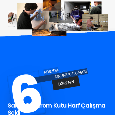
6
ADIMDA
ONLINE KUTU HARF
ÖĞRENIN
Sarıveliler Krom Kutu Harf Çalışma
Şekli