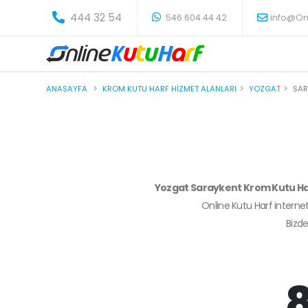
-
444 32 54
546 604 44 42
info@On
ANASAYFA
KROM KUTU HARF HIZMET ALANLARI
YOZGAT
SAR
Yozgat Saraykent Krom Kutu H
Online Kutu Harf internet
Bizd
8