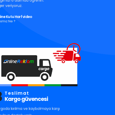
tığımızı 6 adımda öğrenin.
er veriyoruz.
ine Kutu Harf video
kımız Ne ?
3
Teslimat
Kargo güvencesi
rgoda kırılma ve kaybolmaya karşı