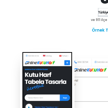
Türkiye
ve 911 ilç
Örnek T