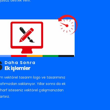
şulsuz destek verir.
6
Daha Sonra
Ek işlemler
m vektörel tasarım logo ve tasarımınız
rafımızdan saklanıyor. Yıllar sonra da ek
r harf isteseniz vektörel çalışmanızdan
artırız.