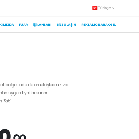
Türkçe
KIMIZDA
FUAR
İŞ İLANLARI
BIZE ULAŞIN
REKLAMCILARA ÖZEL
ent bölgesinde de örnek işlerimiz var.
daha uygun fiyatlar sunar.
n Tak'
0 ∞