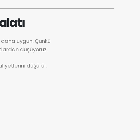
alatı
k daha uygun. Çünkü
tlardan düşüyoruz.
iyetlerini düşürür.