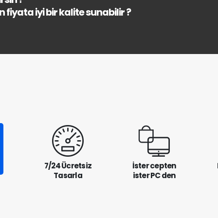
fiyata iyi bir kalite sunabilir ?
7/24 Ücretsiz
İster cepten
Tasarla
ister PC den