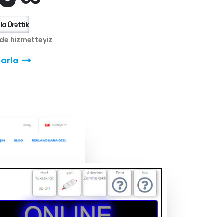
a Ürettik
nde hizmetteyiz
arla