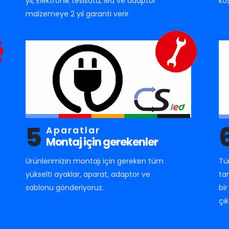
yıl, Elektronik tesisata, led ve adaptör
ko
malzemeye 2 yıl garanti verir.
5
Aparatlar
Montaj için gerekenler
Ürünlerimizin montajı için gereken tüm
Tü
yükselti ayaklar, aparat, adaptor ve
ta
sablonu gönderiyoruz.
bi
çık