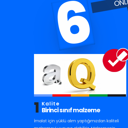
6
1
Kalite
Birinci sınıf malzeme
İmalat için yüklü alım yaptığımızdan kaliteli