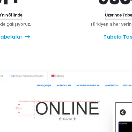
'nin 81 ilinde
Üzerinde Tabel
e de çalışıyoruz.
Türkiyenin her yeri
abelalar
Tabela Tas