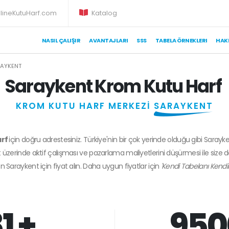
lineKutuHarf.com
Katalog
NASIL ÇALIŞIR
AVANTAJLARI
SSS
TABELA ÖRNEKLERI
HAK
AYKENT
Saraykent Krom Kutu Harf
KROM KUTU HARF MERKEZİ
SARAYKENT
arf
için doğru adrestesiniz. Türkiye'nin bir çok yerinde olduğu gibi Sarayk
 üzerinde aktif çalışması ve pazarlama maliyetlerini düşürmesi ile size 
en
Saraykent
için fiyat alın. Daha uygun fiyatlar için
'Kendi Tabelanı Kendi
1 +
950