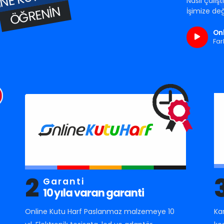
Nasıl çalış
ÖĞRENIN
İşimize değ
Onl
Far
2
Garanti
10 yıla varan garanti
Online Kutu Harf Paslanmaz malzemeye 10
Ka