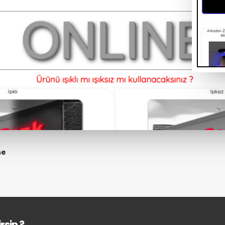
ne
rsin ?