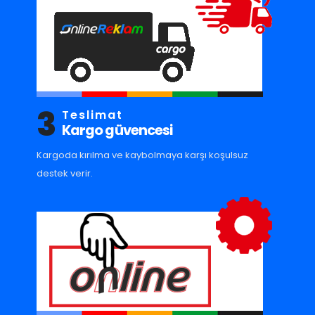
3
Teslimat
Kargo güvencesi
Kargoda kırılma ve kaybolmaya karşı koşulsuz
destek verir.