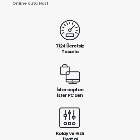
Online Kutu Harf
7/24 Ücretsiz
Tasarla
İster cepten
ister PC den
Kolay ve Hızlı
fiyat al