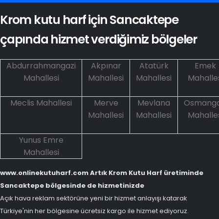
Krom kutu harf için Sancaktepe
çapında hizmet verdiğimiz bölgeler
Abdurrahmangazi
Akpınar
Atatürk
Emek
Mahallesi
Mahallesi
Mahallesi
Mahalle
Meclis Mahallesi
Merve
Mevlana
Osmanga
Mahallesi
Mahallesi
Mahalle
Yunus Emre
Mahallesi
www.onlinekutuharf.com Artık Krom Kutu Harf üretiminde
Sancaktepe bölgesinde de hizmetinizde
Açık hava reklam sektörüne yeni bir hizmet anlayışı katarak
Türkiye'nin her bölgesine ücretsiz kargo ile hizmet ediyoruz.