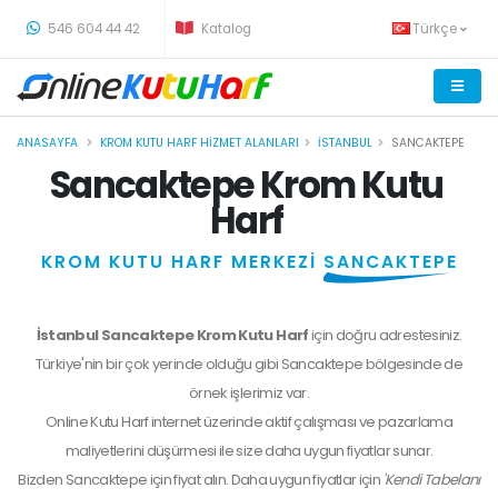
-
546 604 44 42
Katalog
Türkçe
ANASAYFA
KROM KUTU HARF HIZMET ALANLARI
İSTANBUL
SANCAKTEPE
Sancaktepe Krom Kutu
Harf
KROM KUTU HARF MERKEZİ
SANCAKTEPE
İstanbul Sancaktepe Krom Kutu Harf
için doğru adrestesiniz.
Türkiye'nin bir çok yerinde olduğu gibi Sancaktepe bölgesinde de
örnek işlerimiz var.
Online Kutu Harf internet üzerinde aktif çalışması ve pazarlama
maliyetlerini düşürmesi ile size daha uygun fiyatlar sunar.
Bizden
Sancaktepe
için fiyat alın. Daha uygun fiyatlar için
'Kendi Tabelanı