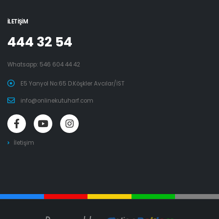
İLETIŞIM
444 32 54
Whatsapp:
546 604 44 42
E5 Yanyol No:65 D.Köşkler Avcılar/İST
info@onlinekutuharf.com
İletişim