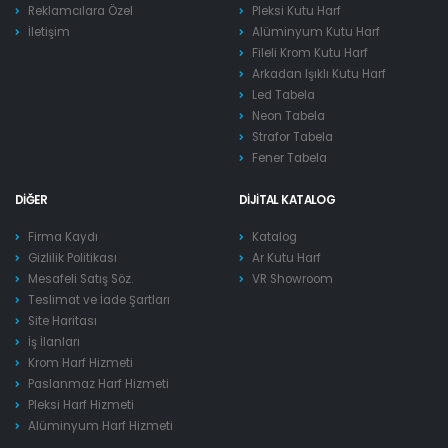
Reklamcılara Özel
Pleksi Kutu Harf
İletişim
Alüminyum Kutu Harf
Fileli Krom Kutu Harf
Arkadan Işıklı Kutu Harf
Led Tabela
Neon Tabela
Strafor Tabela
Fener Tabela
DIĞER
DIJITAL KATALOG
Firma Kaydı
Katalog
Gizlilik Politikası
Ar Kutu Harf
Mesafeli Satış Söz.
VR Showroom
Teslimat ve İade Şartları
Site Haritası
İş İlanları
Krom Harf Hizmeti
Paslanmaz Harf Hizmeti
Pleksi Harf Hizmeti
Alüminyum Harf Hizmeti