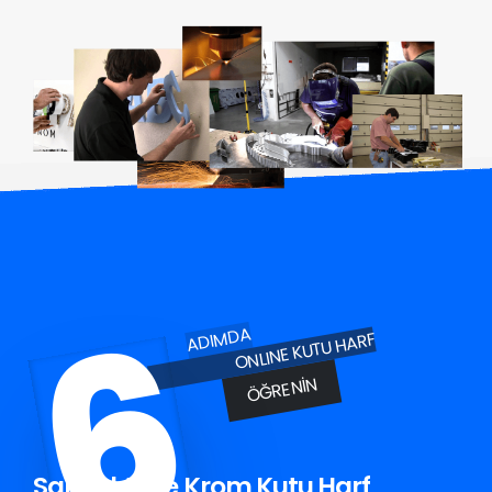
6
ADIMDA
ONLINE KUTU HARF
ÖĞRENIN
Sancaktepe Krom Kutu Harf