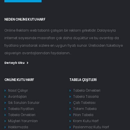
NEDEN ONLINE KUTU HARF
Online Reklam web tabanlı çalışan bir reklam şirketidir. Dolayısıyla
internet sayesinde masrafları çok daha düşüktür ve bu avantajı da
fiyatlara yansıtarak sizlere en uygun fiyatı sunar. Üreticiden tüketiciye
alışverişin avantajlarından faydalanın...
Detaylı Oku
ONLINE KUTU HARF
TABELA ÇEŞITLERI
Nasıl Çalışır
Tabela Örnekleri
Avantajları
Tabela Tasarla
Sık Sorulan Sorular
Çatı Tabelası
Tabela Fiyatları
Totem Tabela
Tabela Örnekleri
Pilon Tabela
Müşteri Yorumları
Krom Kutu Harf
Hakkımızda
Paslanmaz Kutu Harf