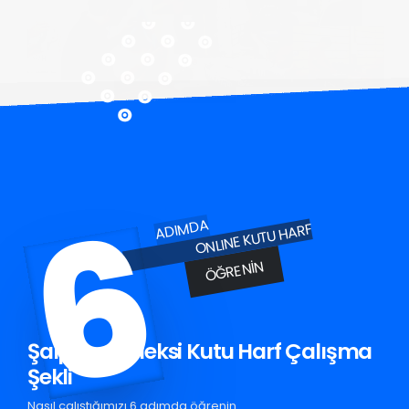
6
ADIMDA
ONLINE KUTU HARF
ÖĞRENIN
Şalpazarı Pleksi Kutu Harf Çalışma
Şekli
Nasıl çalıştığımızı 6 adımda öğrenin.