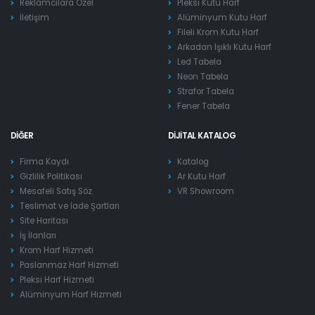
Reklamcılara Özel
Pleksi Kutu Harf
İletişim
Alüminyum Kutu Harf
Fileli Krom Kutu Harf
Arkadan Işıklı Kutu Harf
Led Tabela
Neon Tabela
Strafor Tabela
Fener Tabela
DIĞER
DIJITAL KATALOG
Firma Kaydı
Katalog
Gizlilik Politikası
Ar Kutu Harf
Mesafeli Satış Söz.
VR Showroom
Teslimat ve İade Şartları
Site Haritası
İş İlanları
Krom Harf Hizmeti
Paslanmaz Harf Hizmeti
Pleksi Harf Hizmeti
Alüminyum Harf Hizmeti