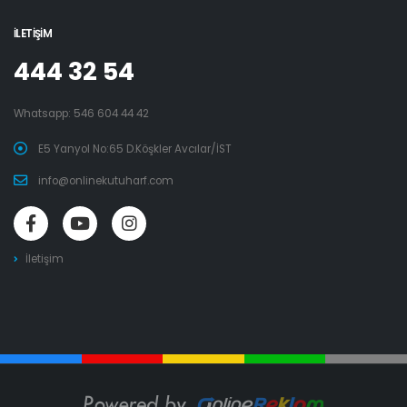
İLETIŞIM
444 32 54
Whatsapp:
546 604 44 42
E5 Yanyol No:65 D.Köşkler Avcılar/İST
info@onlinekutuharf.com
İletişim