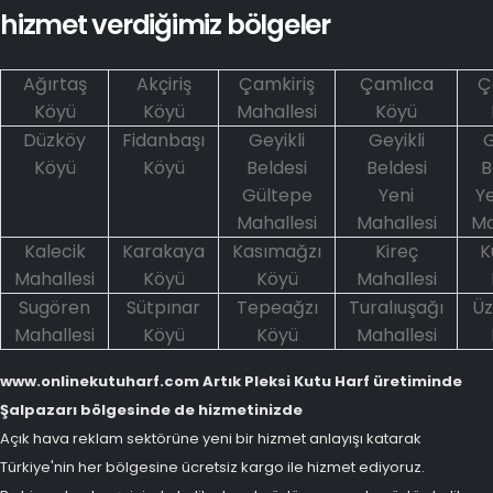
hizmet verdiğimiz bölgeler
Ağırtaş
Akçiriş
Çamkiriş
Çamlıca
Ç
Köyü
Köyü
Mahallesi
Köyü
Düzköy
Fidanbaşı
Geyikli
Geyikli
G
Köyü
Köyü
Beldesi
Beldesi
B
Gültepe
Yeni
Ye
Mahallesi
Mahallesi
Ma
Kalecik
Karakaya
Kasımağzı
Kireç
K
Mahallesi
Köyü
Köyü
Mahallesi
Sugören
Sütpınar
Tepeağzı
Turalıuşağı
Ü
Mahallesi
Köyü
Köyü
Mahallesi
www.onlinekutuharf.com Artık Pleksi Kutu Harf üretiminde
Şalpazarı bölgesinde de hizmetinizde
Açık hava reklam sektörüne yeni bir hizmet anlayışı katarak
Türkiye'nin her bölgesine ücretsiz kargo ile hizmet ediyoruz.