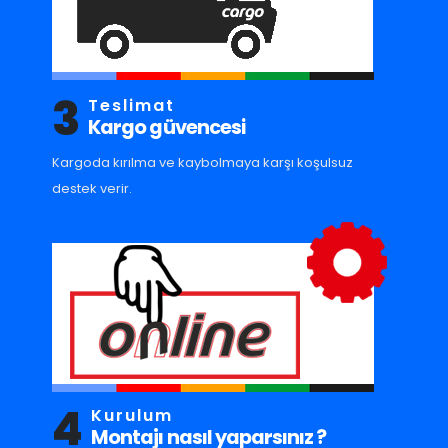
3
Teslimat
Kargo güvencesi
Kargoda kırılma ve kaybolmaya karşı koşulsuz
destek verir.
4
Kurulum
Montajı nasıl yaparsınız ?