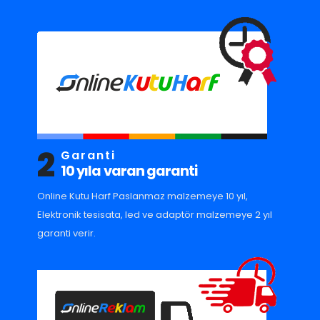
2
Garanti
10 yıla varan garanti
Online Kutu Harf Paslanmaz malzemeye 10 yıl,
Elektronik tesisata, led ve adaptör malzemeye 2 yıl
garanti verir.