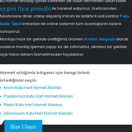
Bu hizmet anlayışı içinde kaliteden de ödün vermeden üstün kalite
uygun fiyat prensibi
ile hareket ediyoruz. Üreticisinden
tüketicisine direk online alışveriş imkanı ile birlikte Kredi kartına
9 aya
imkanları ile online sistemin tüm avantajlarını sizlere
kadar Taksit
sunuyoruz.
Montaja hazır bir şekilde ürettiğimiz ürünleri
alarak
ücretsiz kargoyla
sadece montaj işlemini yapıp siz de zahmetsiz, sıkıntısız bir şekilde
açık hava reklam hizmetimizden faydalanın.
Hizmet ettiğimiz bölgeler için hangi ürünü
istediğinizi seçin.
Krom Kutu Harf Hizmet Alanları
Paslanmaz Kutu Harf Hizmet Alanları
Pleksi Kutu Harf Hizmet Alanları
Alüminyum Kutu Harf Hizmet Alanları
Bize Ulaşın