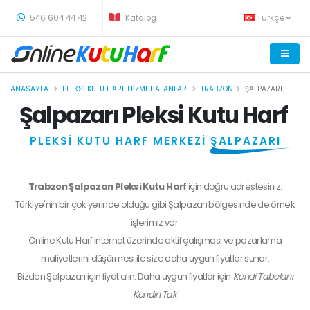
-
546 604 44 42
Katalog
Türkçe
ANASAYFA
PLEKSI KUTU HARF HIZMET ALANLARI
TRABZON
ŞALPAZARI
Şalpazarı Pleksi Kutu Harf
PLEKSİ KUTU HARF MERKEZİ
ŞALPAZARI
Trabzon Şalpazarı Pleksi Kutu Harf
için doğru adrestesiniz.
Türkiye'nin bir çok yerinde olduğu gibi Şalpazarı bölgesinde de örnek
işlerimiz var.
Online Kutu Harf internet üzerinde aktif çalışması ve pazarlama
maliyetlerini düşürmesi ile size daha uygun fiyatlar sunar.
Bizden
Şalpazarı
için fiyat alın. Daha uygun fiyatlar için
'Kendi Tabelanı
Kendin Tak'