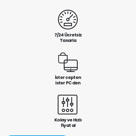
7/24 Ücretsiz
Tasarla
İster cepten
ister PC den
Kolay ve Hızlı
fiyat al