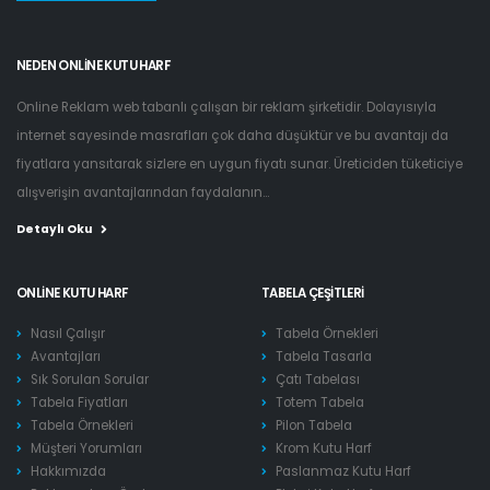
NEDEN ONLINE KUTU HARF
Online Reklam web tabanlı çalışan bir reklam şirketidir. Dolayısıyla
internet sayesinde masrafları çok daha düşüktür ve bu avantajı da
fiyatlara yansıtarak sizlere en uygun fiyatı sunar. Üreticiden tüketiciye
alışverişin avantajlarından faydalanın...
Detaylı Oku
ONLINE KUTU HARF
TABELA ÇEŞITLERI
Nasıl Çalışır
Tabela Örnekleri
Avantajları
Tabela Tasarla
Sık Sorulan Sorular
Çatı Tabelası
Tabela Fiyatları
Totem Tabela
Tabela Örnekleri
Pilon Tabela
Müşteri Yorumları
Krom Kutu Harf
Hakkımızda
Paslanmaz Kutu Harf