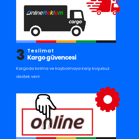
3
Teslimat
Kargo güvencesi
Kargoda kırılma ve kaybolmaya karşı koşulsuz
destek verir.