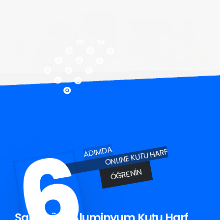
6
ADIMDA
ONLINE KUTU HARF
ÖĞRENIN
Şabanözü Aluminyum Kutu Harf