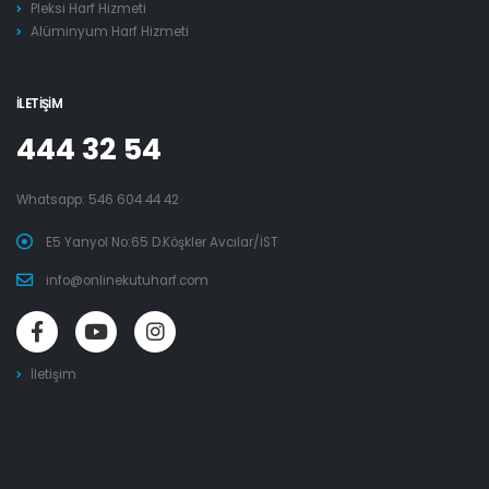
Pleksi Harf Hizmeti
Alüminyum Harf Hizmeti
İLETIŞIM
444 32 54
Whatsapp:
546 604 44 42
E5 Yanyol No:65 D.Köşkler Avcılar/İST
info@onlinekutuharf.com
İletişim