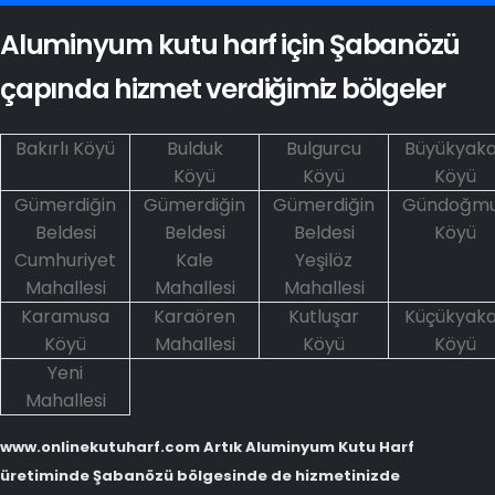
Aluminyum kutu harf için Şabanözü
çapında hizmet verdiğimiz bölgeler
Bakırlı Köyü
Bulduk
Bulgurcu
Büyükyaka
Köyü
Köyü
Köyü
Gümerdiğin
Gümerdiğin
Gümerdiğin
Gündoğm
Beldesi
Beldesi
Beldesi
Köyü
Cumhuriyet
Kale
Yeşilöz
Mahallesi
Mahallesi
Mahallesi
Karamusa
Karaören
Kutluşar
Küçükyaka
Köyü
Mahallesi
Köyü
Köyü
Yeni
Mahallesi
www.onlinekutuharf.com Artık Aluminyum Kutu Harf
üretiminde Şabanözü bölgesinde de hizmetinizde