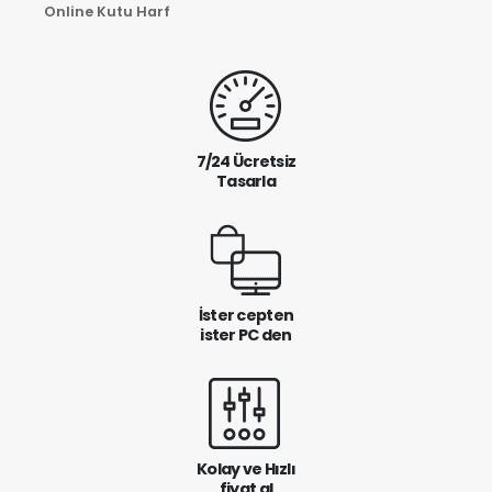
Online Kutu Harf
7/24 Ücretsiz
Tasarla
İster cepten
ister PC den
Kolay ve Hızlı
fiyat al