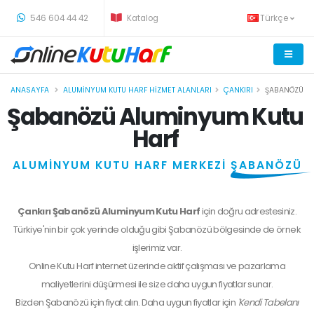
-
546 604 44 42
Katalog
Türkçe
ANASAYFA
ALUMINYUM KUTU HARF HIZMET ALANLARI
ÇANKIRI
ŞABANÖZÜ
Şabanözü Aluminyum Kutu
Harf
ALUMİNYUM KUTU HARF MERKEZİ
ŞABANÖZÜ
Çankırı Şabanözü Aluminyum Kutu Harf
için doğru adrestesiniz.
Türkiye'nin bir çok yerinde olduğu gibi Şabanözü bölgesinde de örnek
işlerimiz var.
Online Kutu Harf internet üzerinde aktif çalışması ve pazarlama
maliyetlerini düşürmesi ile size daha uygun fiyatlar sunar.
Bizden
Şabanözü
için fiyat alın. Daha uygun fiyatlar için
'Kendi Tabelanı