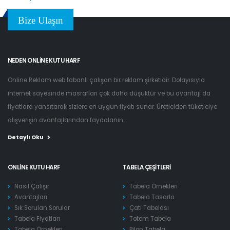
Bize Ulaşın
NEDEN ONLINE KUTU HARF
Online Reklam web tabanlı çalışan bir reklam şirketidir. Dolayısıyla
internet sayesinde masrafları çok daha düşüktür ve bu avantajı da
fiyatlara yansıtarak sizlere en uygun fiyatı sunar. Üreticiden tüketiciye
alışverişin avantajlarından faydalanın...
Detaylı Oku
ONLINE KUTU HARF
TABELA ÇEŞITLERI
Nasıl Çalışır
Tabela Örnekleri
Avantajları
Tabela Tasarla
Sık Sorulan Sorular
Çatı Tabelası
Tabela Fiyatları
Totem Tabela
Tabela Örnekleri
Pilon Tabela