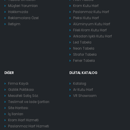
Müşteri Yorumları
Krom Kutu Harf
Hakkımızda
Paslanmaz Kutu Harf
Reklamcılara Özel
Pleksi Kutu Harf
İletişim
Alüminyum Kutu Harf
Fileli Krom Kutu Harf
Arkadan Işıklı Kutu Harf
Led Tabela
Neon Tabela
Strafor Tabela
Fener Tabela
DIĞER
DIJITAL KATALOG
Firma Kaydı
Katalog
Gizlilik Politikası
Ar Kutu Harf
Mesafeli Satış Söz.
VR Showroom
Teslimat ve İade Şartları
Site Haritası
İş İlanları
Krom Harf Hizmeti
Paslanmaz Harf Hizmeti