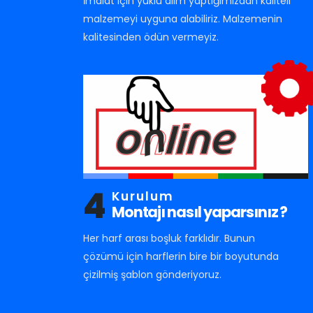
İmalat için yüklü alım yaptığımızdan kaliteli
malzemeyi uyguna alabiliriz. Malzemenin
kalitesinden ödün vermeyiz.
4
Kurulum
Montajı nasıl yaparsınız ?
Her harf arası boşluk farklıdır. Bunun
çözümü için harflerin bire bir boyutunda
çizilmiş şablon gönderiyoruz.