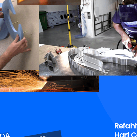
Refah
Harf Ç