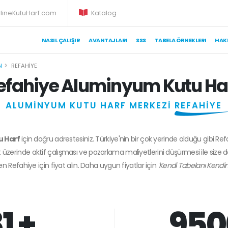
lineKutuHarf.com
Katalog
NASIL ÇALIŞIR
AVANTAJLARI
SSS
TABELA ÖRNEKLERI
HAK
N
REFAHIYE
efahiye Aluminyum Kutu Ha
ALUMİNYUM KUTU HARF MERKEZİ
REFAHİYE
u Harf
için doğru adrestesiniz. Türkiye'nin bir çok yerinde olduğu gibi Re
 üzerinde aktif çalışması ve pazarlama maliyetlerini düşürmesi ile size 
den
Refahiye
için fiyat alın. Daha uygun fiyatlar için
'Kendi Tabelanı Kendin
1 +
950