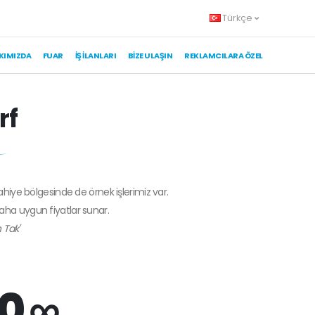
Türkçe
KIMIZDA
FUAR
İŞ İLANLARI
BIZE ULAŞIN
REKLAMCILARA ÖZEL
rf
fahiye bölgesinde de örnek işlerimiz var.
daha uygun fiyatlar sunar.
 Tak'
0 ∞