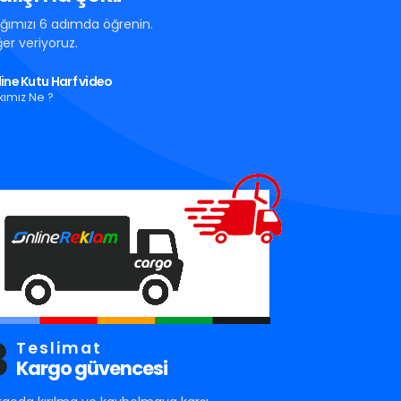
tığımızı 6 adımda öğrenin.
er veriyoruz.
ine Kutu Harf video
kımız Ne ?
3
Teslimat
Kargo güvencesi