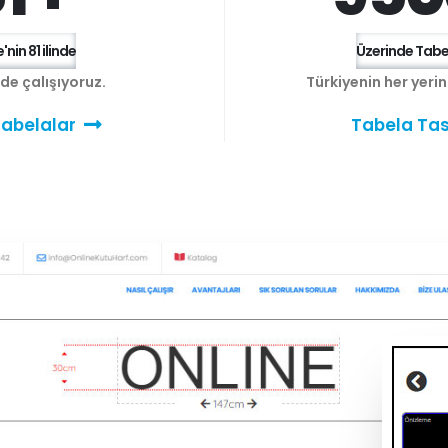
'nin 81 ilinde
Üzerinde Tabel
e de çalışıyoruz.
Türkiyenin her yeri
abelalar
Tabela Tas