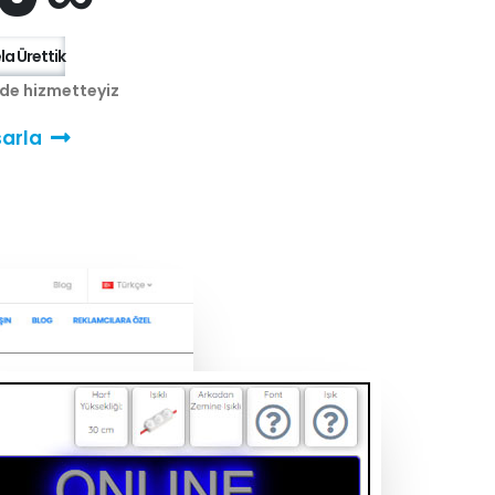
a Ürettik
nde hizmetteyiz
arla