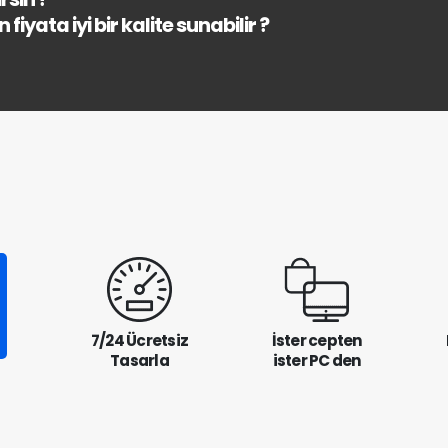
fiyata iyi bir kalite sunabilir ?
7/24 Ücretsiz
İster cepten
Tasarla
ister PC den