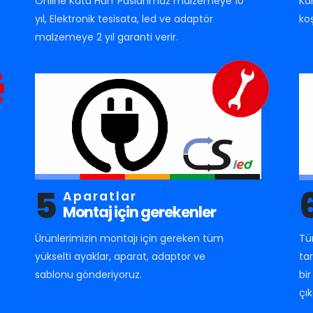
Online Kutu Harf Paslanmaz malzemeye 10
Ka
yıl, Elektronik tesisata, led ve adaptör
ko
malzemeye 2 yıl garanti verir.
5
Aparatlar
Montaj için gerekenler
Ürünlerimizin montajı için gereken tüm
Tü
yükselti ayaklar, aparat, adaptor ve
ta
sablonu gönderiyoruz.
bi
çık