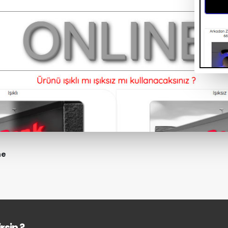
ne
rsin ?