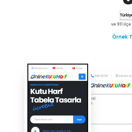
Türkiye
ve 911 ilç
Örnek T