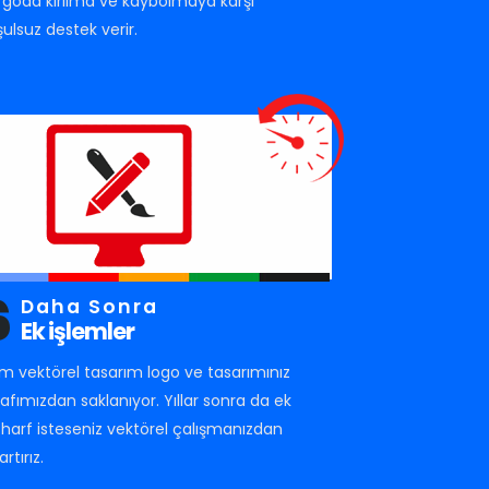
rgoda kırılma ve kaybolmaya karşı
şulsuz destek verir.
6
Daha Sonra
Ek işlemler
m vektörel tasarım logo ve tasarımınız
rafımızdan saklanıyor. Yıllar sonra da ek
r harf isteseniz vektörel çalışmanızdan
artırız.