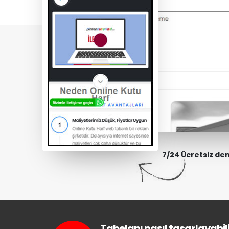
7/24 Ücretsiz de
Tabelanı nasıl tasarlayabili