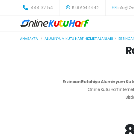
-
444 32 54
546 604 44 42
info@On
ANASAYFA
ALUMINYUM KUTU HARF HIZMET ALANLARI
ERZINCA
R
Erzincan Refahiye Aluminyum Kut
Online Kutu Harf internet
Biz
8