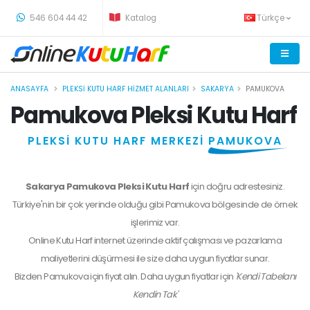
-
546 604 44 42
Katalog
Türkçe
ANASAYFA
PLEKSI KUTU HARF HIZMET ALANLARI
SAKARYA
PAMUKOVA
Pamukova Pleksi Kutu Harf
PLEKSİ KUTU HARF MERKEZİ
PAMUKOVA
Sakarya Pamukova Pleksi Kutu Harf
için doğru adrestesiniz.
Türkiye'nin bir çok yerinde olduğu gibi Pamukova bölgesinde de örnek
işlerimiz var.
Online Kutu Harf internet üzerinde aktif çalışması ve pazarlama
maliyetlerini düşürmesi ile size daha uygun fiyatlar sunar.
Bizden
Pamukova
için fiyat alın. Daha uygun fiyatlar için
'Kendi Tabelanı
Kendin Tak'