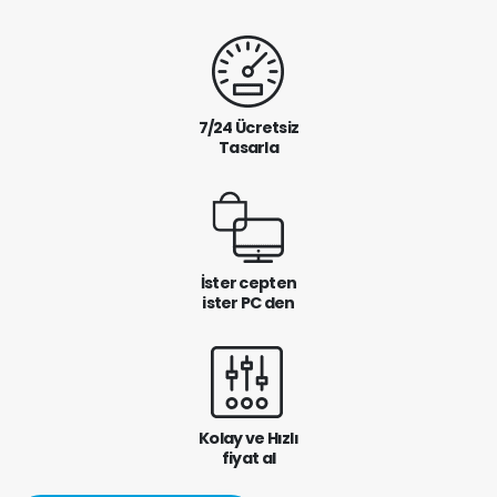
7/24 Ücretsiz
Tasarla
İster cepten
ister PC den
Kolay ve Hızlı
fiyat al