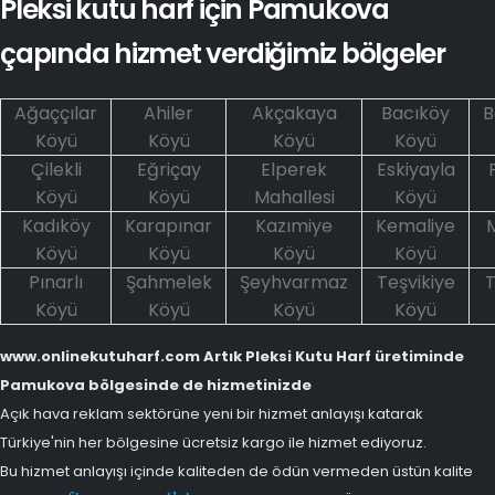
Pleksi kutu harf için Pamukova
çapında hizmet verdiğimiz bölgeler
Ağaççılar
Ahiler
Akçakaya
Bacıköy
B
Köyü
Köyü
Köyü
Köyü
Çilekli
Eğriçay
Elperek
Eskiyayla
Köyü
Köyü
Mahallesi
Köyü
Kadıköy
Karapınar
Kazımiye
Kemaliye
Köyü
Köyü
Köyü
Köyü
Pınarlı
Şahmelek
Şeyhvarmaz
Teşvikiye
T
Köyü
Köyü
Köyü
Köyü
www.onlinekutuharf.com Artık Pleksi Kutu Harf üretiminde
Pamukova bölgesinde de hizmetinizde
Açık hava reklam sektörüne yeni bir hizmet anlayışı katarak
Türkiye'nin her bölgesine ücretsiz kargo ile hizmet ediyoruz.
Bu hizmet anlayışı içinde kaliteden de ödün vermeden üstün kalite