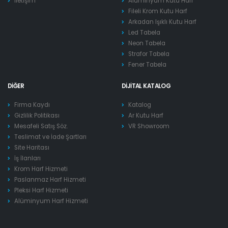
İletişim
Alüminyum Kutu Harf
Fileli Krom Kutu Harf
Arkadan Işıklı Kutu Harf
Led Tabela
Neon Tabela
Strafor Tabela
Fener Tabela
DIĞER
DIJITAL KATALOG
Firma Kaydı
Katalog
Gizlilik Politikası
Ar Kutu Harf
Mesafeli Satış Söz.
VR Showroom
Teslimat ve İade Şartları
Site Haritası
İş İlanları
Krom Harf Hizmeti
Paslanmaz Harf Hizmeti
Pleksi Harf Hizmeti
Alüminyum Harf Hizmeti