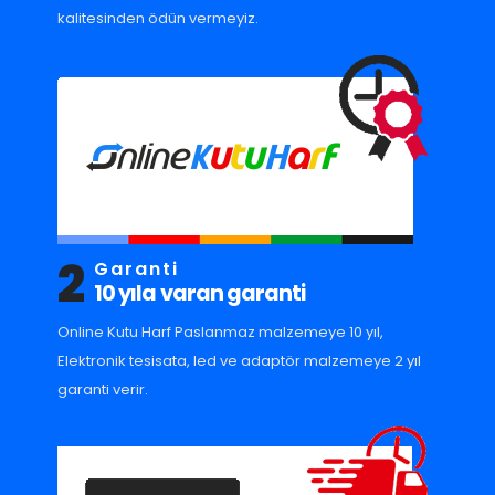
kalitesinden ödün vermeyiz.
2
Garanti
10 yıla varan garanti
Online Kutu Harf Paslanmaz malzemeye 10 yıl,
Elektronik tesisata, led ve adaptör malzemeye 2 yıl
garanti verir.