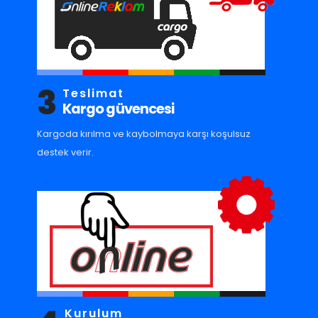
3
Teslimat
Kargo güvencesi
Kargoda kırılma ve kaybolmaya karşı koşulsuz
destek verir.
Kurulum