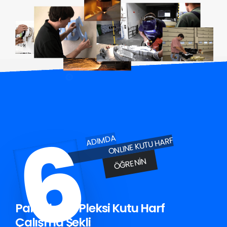
6
ADIMDA
ONLINE KUTU HARF
ÖĞRENIN
Pamukova Pleksi Kutu Harf
Çalışma Şekli