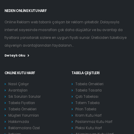
NEDEN ONLINE KUTU HARF
Online Reklam web tabanlı çalışan bir reklam şirketidir. Dolayısıyla
internet sayesinde masrafları çok daha düşüktür ve bu avantajı da
fiyatlara yansıtarak sizlere en uygun fiyatı sunar. Üreticiden tüketiciye
alışverişin avantajlarından faydalanın...
Detaylı Oku
ONLINE KUTU HARF
TABELA ÇEŞITLERI
Nasıl Çalışır
Tabela Örnekleri
Avantajları
Tabela Tasarla
Sık Sorulan Sorular
Çatı Tabelası
Tabela Fiyatları
Totem Tabela
Tabela Örnekleri
Pilon Tabela
Müşteri Yorumları
Krom Kutu Harf
Hakkımızda
Paslanmaz Kutu Harf
Reklamcılara Özel
Pleksi Kutu Harf