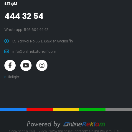
İLETIŞIM
444 32 54
Whatsapp:
546 604 44 42
E5 Yanyol No:65 D.Köşkler Avcılar/İST
info@onlinekutuharf.com
İletişim
Copyright © 2011 - 2026 | www.onlinekutuharf.com Online Reklam LTD ŞTİ