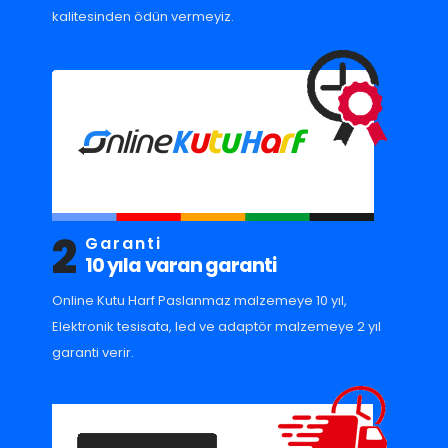
kalitesinden ödün vermeyiz.
2
Garanti
10 yıla varan garanti
Online Kutu Harf Paslanmaz malzemeye 10 yıl,
Elektronik tesisata, led ve adaptör malzemeye 2 yıl
garanti verir.