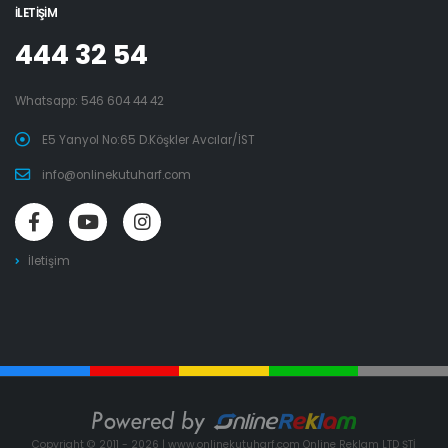
İLETIŞIM
444 32 54
Whatsapp:
546 604 44 42
E5 Yanyol No:65 D.Köşkler Avcılar/İST
info@onlinekutuharf.com
İletişim
Copyright © 2011 - 2026 | www.onlinekutuharf.com Online Reklam LTD ŞTİ