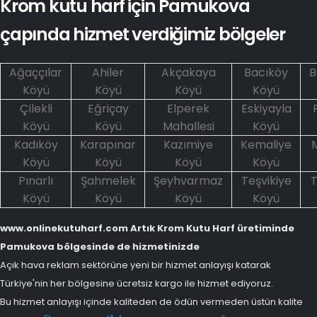
Krom kutu harf için Pamukova
çapında hizmet verdiğimiz bölgeler
Ağaççılar
Ahiler
Akçakaya
Bacıköy
B
Köyü
Köyü
Köyü
Köyü
Çilekli
Eğriçay
Elperek
Eskiyayla
Köyü
Köyü
Mahallesi
Köyü
Kadıköy
Karapınar
Kazımiye
Kemaliye
Köyü
Köyü
Köyü
Köyü
Pınarlı
Şahmelek
Şeyhvarmaz
Teşvikiye
T
Köyü
Köyü
Köyü
Köyü
www.onlinekutuharf.com Artık Krom Kutu Harf üretiminde
Pamukova bölgesinde de hizmetinizde
Açık hava reklam sektörüne yeni bir hizmet anlayışı katarak
Türkiye'nin her bölgesine ücretsiz kargo ile hizmet ediyoruz.
Bu hizmet anlayışı içinde kaliteden de ödün vermeden üstün kalite