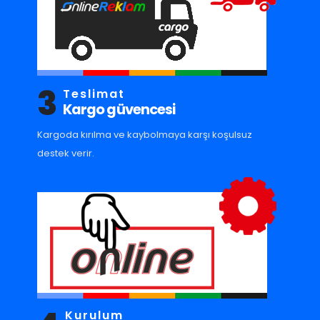
3
Teslimat
Kargo güvencesi
Kargoda kırılma ve kaybolmaya karşı koşulsuz
destek verir.
Kurulum