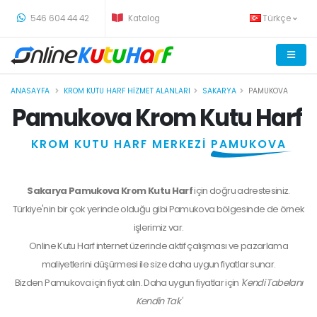
-
546 604 44 42
Katalog
Türkçe
ANASAYFA
KROM KUTU HARF HIZMET ALANLARI
SAKARYA
PAMUKOVA
Pamukova Krom Kutu Harf
KROM KUTU HARF MERKEZİ
PAMUKOVA
Sakarya Pamukova Krom Kutu Harf
için doğru adrestesiniz.
Türkiye'nin bir çok yerinde olduğu gibi Pamukova bölgesinde de örnek
işlerimiz var.
Online Kutu Harf internet üzerinde aktif çalışması ve pazarlama
maliyetlerini düşürmesi ile size daha uygun fiyatlar sunar.
Bizden
Pamukova
için fiyat alın. Daha uygun fiyatlar için
'Kendi Tabelanı
Kendin Tak'