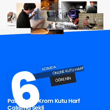
6
ADIMDA
ONLINE KUTU HARF
ÖĞRENIN
Pamukova Krom Kutu Harf
Çalışma Şekli