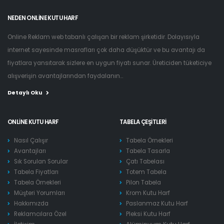
NEDEN ONLINE KUTU HARF
Online Reklam web tabanlı çalışan bir reklam şirketidir. Dolayısıyla
internet sayesinde masrafları çok daha düşüktür ve bu avantajı da
fiyatlara yansıtarak sizlere en uygun fiyatı sunar. Üreticiden tüketiciye
alışverişin avantajlarından faydalanın...
Detaylı Oku
ONLINE KUTU HARF
TABELA ÇEŞITLERI
Nasıl Çalışır
Tabela Örnekleri
Avantajları
Tabela Tasarla
Sık Sorulan Sorular
Çatı Tabelası
Tabela Fiyatları
Totem Tabela
Tabela Örnekleri
Pilon Tabela
Müşteri Yorumları
Krom Kutu Harf
Hakkımızda
Paslanmaz Kutu Harf
Reklamcılara Özel
Pleksi Kutu Harf