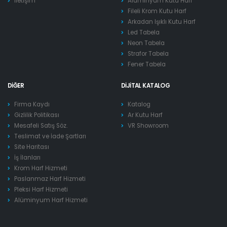
İletişim
Alüminyum Kutu Harf
Fileli Krom Kutu Harf
Arkadan Işıklı Kutu Harf
Led Tabela
Neon Tabela
Strafor Tabela
Fener Tabela
DIĞER
DIJITAL KATALOG
Firma Kaydı
Katalog
Gizlilik Politikası
Ar Kutu Harf
Mesafeli Satış Söz.
VR Showroom
Teslimat ve İade Şartları
Site Haritası
İş İlanları
Krom Harf Hizmeti
Paslanmaz Harf Hizmeti
Pleksi Harf Hizmeti
Alüminyum Harf Hizmeti