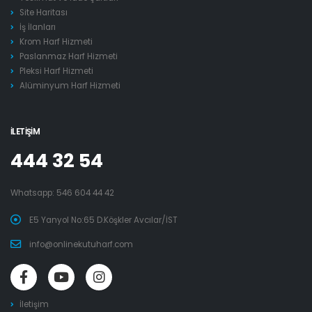
Site Haritası
İş İlanları
Krom Harf Hizmeti
Paslanmaz Harf Hizmeti
Pleksi Harf Hizmeti
Alüminyum Harf Hizmeti
İLETIŞIM
444 32 54
Whatsapp:
546 604 44 42
E5 Yanyol No:65 D.Köşkler Avcılar/İST
info@onlinekutuharf.com
İletişim