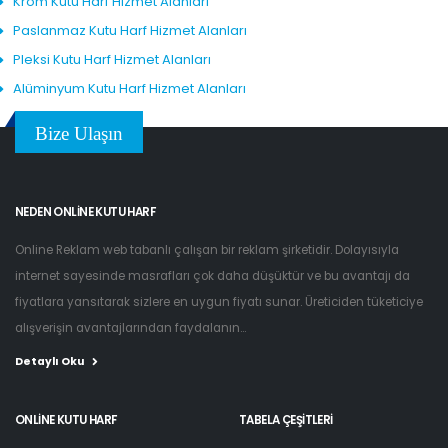
Krom Kutu Harf Hizmet Alanları
Paslanmaz Kutu Harf Hizmet Alanları
Pleksi Kutu Harf Hizmet Alanları
Alüminyum Kutu Harf Hizmet Alanları
Bize Ulaşın
NEDEN ONLINE KUTU HARF
Online Reklam web tabanlı çalışan bir reklam şirketidir. Dolayısıyla
internet sayesinde masrafları çok daha düşüktür ve bu avantajı da
fiyatlara yansıtarak sizlere en uygun fiyatı sunar. Üreticiden tüketiciye
alışverişin avantajlarından faydalanın...
Detaylı Oku
ONLINE KUTU HARF
TABELA ÇEŞITLERI