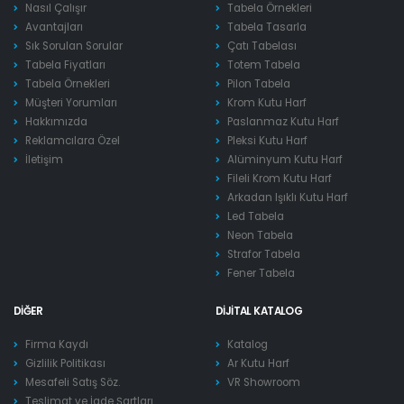
Nasıl Çalışır
Tabela Örnekleri
Avantajları
Tabela Tasarla
Sık Sorulan Sorular
Çatı Tabelası
Tabela Fiyatları
Totem Tabela
Tabela Örnekleri
Pilon Tabela
Müşteri Yorumları
Krom Kutu Harf
Hakkımızda
Paslanmaz Kutu Harf
Reklamcılara Özel
Pleksi Kutu Harf
İletişim
Alüminyum Kutu Harf
Fileli Krom Kutu Harf
Arkadan Işıklı Kutu Harf
Led Tabela
Neon Tabela
Strafor Tabela
Fener Tabela
DIĞER
DIJITAL KATALOG
Firma Kaydı
Katalog
Gizlilik Politikası
Ar Kutu Harf
Mesafeli Satış Söz.
VR Showroom
Teslimat ve İade Şartları