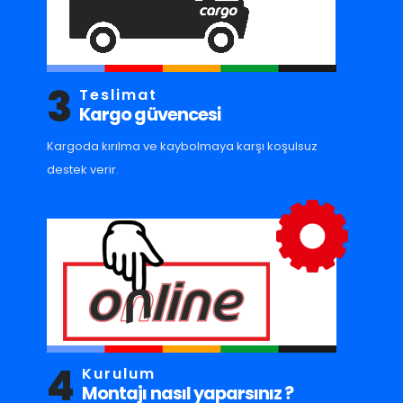
3
Teslimat
Kargo güvencesi
Kargoda kırılma ve kaybolmaya karşı koşulsuz
destek verir.
4
Kurulum
Montajı nasıl yaparsınız ?