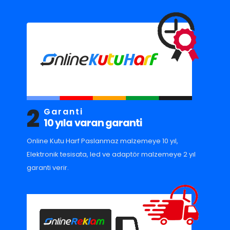
2
Garanti
10 yıla varan garanti
Online Kutu Harf Paslanmaz malzemeye 10 yıl,
Elektronik tesisata, led ve adaptör malzemeye 2 yıl
garanti verir.