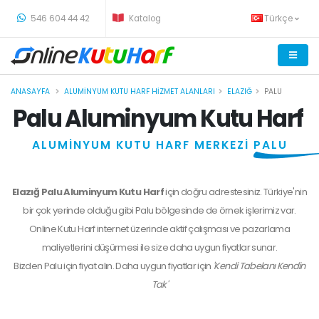
-
546 604 44 42
Katalog
Türkçe
ANASAYFA
ALUMINYUM KUTU HARF HIZMET ALANLARI
ELAZIĞ
PALU
Palu Aluminyum Kutu Harf
ALUMİNYUM KUTU HARF MERKEZİ
PALU
Elazığ Palu Aluminyum Kutu Harf
için doğru adrestesiniz. Türkiye'nin
bir çok yerinde olduğu gibi Palu bölgesinde de örnek işlerimiz var.
Online Kutu Harf internet üzerinde aktif çalışması ve pazarlama
maliyetlerini düşürmesi ile size daha uygun fiyatlar sunar.
Bizden
Palu
için fiyat alın. Daha uygun fiyatlar için
'Kendi Tabelanı Kendin
Tak'