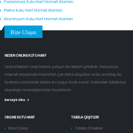
Paslanmaz Kutu Harf Hizmet Alanları
Pleksi Kutu Harf Hizmet Alanları
Alüminyum Kutu Harf Hizmet Alanları
Bize Ulaşın
NEDEN ONLINE KUTU HARF
Online Reklam web tabanlı çalışan bir reklam şirketidir. Dolayısıyla
internet sayesinde masrafları çok daha düşüktür ve bu avantajı da
fiyatlara yansıtarak sizlere en uygun fiyatı sunar. Üreticiden tüketiciye
alışverişin avantajlarından faydalanın...
Detaylı Oku
ONLINE KUTU HARF
TABELA ÇEŞITLERI
Nasıl Çalışır
Tabela Örnekleri