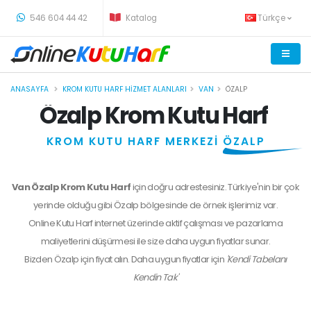
-
546 604 44 42
Katalog
Türkçe
ANASAYFA
KROM KUTU HARF HIZMET ALANLARI
VAN
ÖZALP
Özalp Krom Kutu Harf
KROM KUTU HARF MERKEZİ
ÖZALP
Van Özalp Krom Kutu Harf
için doğru adrestesiniz. Türkiye'nin bir çok
yerinde olduğu gibi Özalp bölgesinde de örnek işlerimiz var.
Online Kutu Harf internet üzerinde aktif çalışması ve pazarlama
maliyetlerini düşürmesi ile size daha uygun fiyatlar sunar.
Bizden
Özalp
için fiyat alın. Daha uygun fiyatlar için
'Kendi Tabelanı
Kendin Tak'