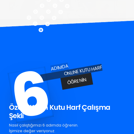
6
ADIMDA
ONLINE KUTU HARF
ÖĞRENIN
Özalp Krom Kutu Harf Çalışma
Şekli
Nasıl çalıştığımızı 6 adımda öğrenin.
İşimize değer veriyoruz.