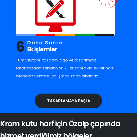
6
Daha Sonra
Ek işlemler
Tüm vektörel tasarım logo ve tasarımınız
tarafımızdan saklanıyor. Yıllar sonra da ek bir harf
isteseniz vektörel çalışmanızdan çıkartırız.
TASARLAMAYA BAŞLA
Krom kutu harf için Özalp çapında
hizmet verdiğimiz bölgeler