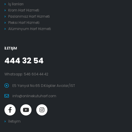
İş İlanları
Krom Harf Hizmeti
Paslanmaz Harf Hizmeti
Pleksi Harf Hizmeti
Alüminyum Harf Hizmeti
İLETIŞIM
444 32 54
Whatsapp:
546 604 44 42
E5 Yanyol No:65 D.Köşkler Avcılar/İST
info@onlinekutuharf.com
İletişim