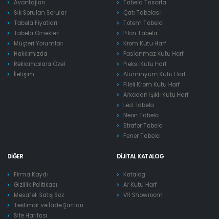
Avantajları
Tabela Tasarla
Sık Sorulan Sorular
Çatı Tabelası
Tabela Fiyatları
Totem Tabela
Tabela Örnekleri
Pilon Tabela
Müşteri Yorumları
Krom Kutu Harf
Hakkımızda
Paslanmaz Kutu Harf
Reklamcılara Özel
Pleksi Kutu Harf
İletişim
Alüminyum Kutu Harf
Fileli Krom Kutu Harf
Arkadan Işıklı Kutu Harf
Led Tabela
Neon Tabela
Strafor Tabela
Fener Tabela
DIĞER
DIJITAL KATALOG
Firma Kaydı
Katalog
Gizlilik Politikası
Ar Kutu Harf
Mesafeli Satış Söz.
VR Showroom
Teslimat ve İade Şartları
Site Haritası