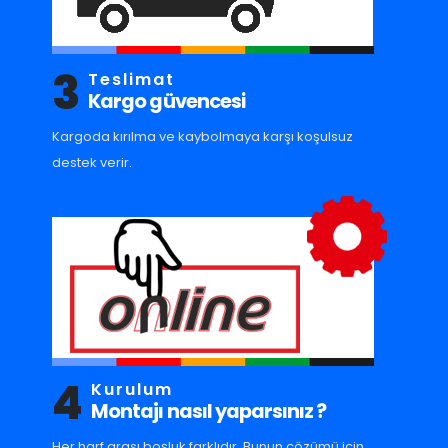
3
Teslimat
Kargo güvencesi
Kargoda kırılma ve kaybolmaya karşı koşulsuz
destek verir.
4
Kurulum
Montajı nasıl yaparsınız ?
Her harf arası boşluk farklıdır. Bunun çözümü için