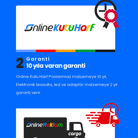
2
Garanti
10 yıla varan garanti
Online Kutu Harf Paslanmaz malzemeye 10 yıl,
Elektronik tesisata, led ve adaptör malzemeye 2 yıl
garanti verir.