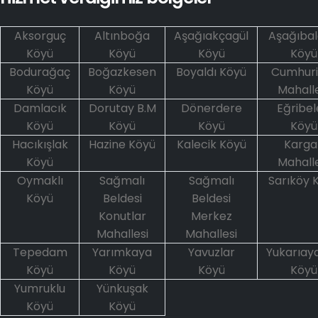
Aksorguç
Altınboğa
Aşağıakçagül
Aşağıbalç
Köyü
Köyü
Köyü
Köyü
Bodurağaç
Boğazkesen
Boyaldı Köyü
Cumhuri
Köyü
Köyü
Mahalle
Damlacık
Dorutay B.M
Dönerdere
Eğribe
Köyü
Köyü
Köyü
Köyü
Hacıkışlak
Hazine Köyü
Kalecik Köyü
Kargal
Köyü
Mahalle
Oymaklı
Sağmalı
Sağmalı
Sarıköy 
Köyü
Beldesi
Beldesi
Konutlar
Merkez
Mahallesi
Mahallesi
Tepedam
Yarımkaya
Yavuzlar
Yukarıay
Köyü
Köyü
Köyü
Köyü
Yumruklu
Yünkuşak
Köyü
Köyü