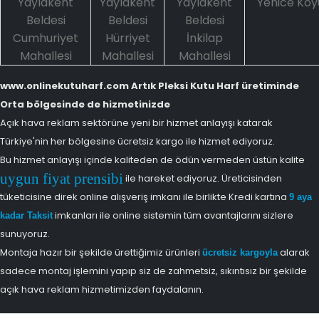
Yaylakent
Yaylakent
Yaylakent
Yenice Köy
Beldesi
Beldesi
Beldesi
Cumhuriyet
Hürriyet
İnkilap
Mahallesi
Mahallesi
Mahallesi
www.onlinekutuharf.com Artık Pleksi Kutu Harf üretiminde
Orta bölgesinde de hizmetinizde
Açık hava reklam sektörüne yeni bir hizmet anlayışı katarak
Türkiye'nin her bölgesine ücretsiz kargo ile hizmet ediyoruz.
Bu hizmet anlayışı içinde kaliteden de ödün vermeden üstün kalite
uygun fiyat prensibi
ile hareket ediyoruz. Üreticisinden
tüketicisine direk online alışveriş imkanı ile birlikte Kredi kartına
9 aya
imkanları ile online sistemin tüm avantajlarını sizlere
kadar Taksit
sunuyoruz.
Montaja hazır bir şekilde ürettiğimiz ürünleri
alarak
ücretsiz kargoyla
sadece montaj işlemini yapıp siz de zahmetsiz, sıkıntısız bir şekilde
açık hava reklam hizmetimizden faydalanın.