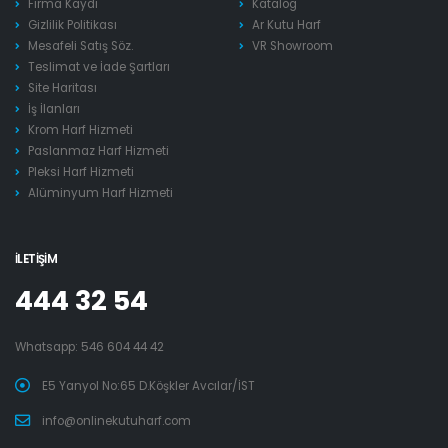
Firma Kaydı
Katalog
Gizlilik Politikası
Ar Kutu Harf
Mesafeli Satış Söz.
VR Showroom
Teslimat ve İade Şartları
Site Haritası
İş İlanları
Krom Harf Hizmeti
Paslanmaz Harf Hizmeti
Pleksi Harf Hizmeti
Alüminyum Harf Hizmeti
İLETIŞIM
444 32 54
Whatsapp:
546 604 44 42
E5 Yanyol No:65 D.Köşkler Avcılar/İST
info@onlinekutuharf.com