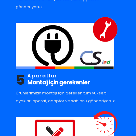
gönderiyoruz.
5
Aparatlar
Montaj için gerekenler
Ürünlerimizin montajı için gereken tüm yükselti
ayaklar, aparat, adaptor ve sablonu gönderiyoruz.