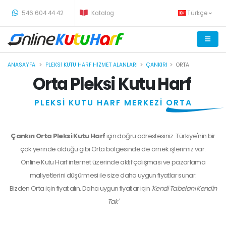
-
546 604 44 42
Katalog
Türkçe
ANASAYFA
PLEKSI KUTU HARF HIZMET ALANLARI
ÇANKIRI
ORTA
Orta Pleksi Kutu Harf
PLEKSİ KUTU HARF MERKEZİ
ORTA
Çankırı Orta Pleksi Kutu Harf
için doğru adrestesiniz. Türkiye'nin bir
çok yerinde olduğu gibi Orta bölgesinde de örnek işlerimiz var.
Online Kutu Harf internet üzerinde aktif çalışması ve pazarlama
maliyetlerini düşürmesi ile size daha uygun fiyatlar sunar.
Bizden
Orta
için fiyat alın. Daha uygun fiyatlar için
'Kendi Tabelanı Kendin
Tak'