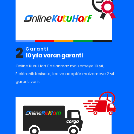
2
Garanti
10 yıla varan garanti
Online Kutu Harf Paslanmaz malzemeye 10 yıl,
Elektronik tesisata, led ve adaptör malzemeye 2 yıl
garanti verir.