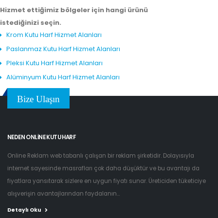
Hizmet ettiğimiz bölgeler için hangi ürünü
istediğinizi seçin.
Krom Kutu Harf Hizmet Alanları
Paslanmaz Kutu Harf Hizmet Alanları
Pleksi Kutu Harf Hizmet Alanları
Alüminyum Kutu Harf Hizmet Alanları
Bize Ulaşın
NEDEN ONLINE KUTU HARF
Online Reklam web tabanlı çalışan bir reklam şirketidir. Dolayısıyla
internet sayesinde masrafları çok daha düşüktür ve bu avantajı da
fiyatlara yansıtarak sizlere en uygun fiyatı sunar. Üreticiden tüketiciye
alışverişin avantajlarından faydalanın...
Detaylı Oku