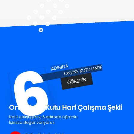
6
ADIMDA
ONLINE KUTU HARF
ÖĞRENIN
Orta Pleksi Kutu Harf Çalışma Şekli
Nasıl çalıştığımızı 6 adımda öğrenin.
İşimize değer veriyoruz.