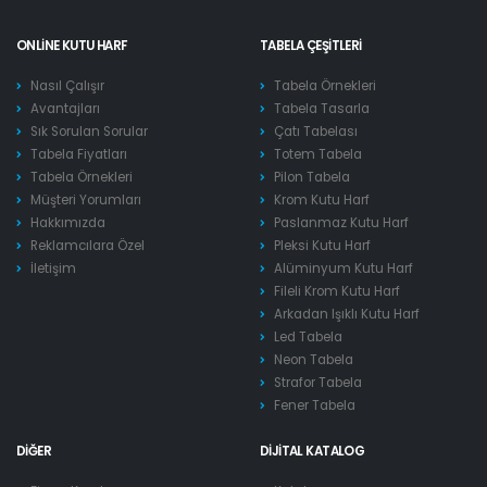
ONLINE KUTU HARF
TABELA ÇEŞITLERI
Nasıl Çalışır
Tabela Örnekleri
Avantajları
Tabela Tasarla
Sık Sorulan Sorular
Çatı Tabelası
Tabela Fiyatları
Totem Tabela
Tabela Örnekleri
Pilon Tabela
Müşteri Yorumları
Krom Kutu Harf
Hakkımızda
Paslanmaz Kutu Harf
Reklamcılara Özel
Pleksi Kutu Harf
İletişim
Alüminyum Kutu Harf
Fileli Krom Kutu Harf
Arkadan Işıklı Kutu Harf
Led Tabela
Neon Tabela
Strafor Tabela
Fener Tabela
DIĞER
DIJITAL KATALOG