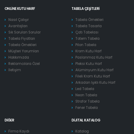
ONLINE KUTU HARF
TABELA ÇEŞITLERI
Nasıl Çalışır
Tabela Örnekleri
Avantajları
Tabela Tasarla
Sık Sorulan Sorular
Çatı Tabelası
Tabela Fiyatları
Totem Tabela
Tabela Örnekleri
Pilon Tabela
Müşteri Yorumları
Krom Kutu Harf
Hakkımızda
Paslanmaz Kutu Harf
Reklamcılara Özel
Pleksi Kutu Harf
İletişim
Alüminyum Kutu Harf
Fileli Krom Kutu Harf
Arkadan Işıklı Kutu Harf
Led Tabela
Neon Tabela
Strafor Tabela
Fener Tabela
DIĞER
DIJITAL KATALOG
Firma Kaydı
Katalog