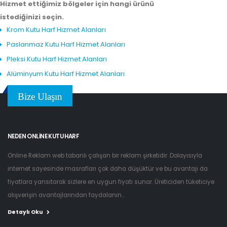
Hizmet ettiğimiz bölgeler için hangi ürünü
istediğinizi seçin.
Krom Kutu Harf Hizmet Alanları
Paslanmaz Kutu Harf Hizmet Alanları
Pleksi Kutu Harf Hizmet Alanları
Alüminyum Kutu Harf Hizmet Alanları
Bize Ulaşın
NEDEN ONLINE KUTU HARF
Online Reklam web tabanlı çalışan bir reklam şirketidir. Dolayısıyla
internet sayesinde masrafları çok daha düşüktür ve bu avantajı da
fiyatlara yansıtarak sizlere en uygun fiyatı sunar. Üreticiden tüketiciye
alışverişin avantajlarından faydalanın...
Detaylı Oku