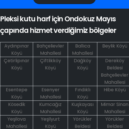
Pleksi kutu harf için Ondokuz Mayıs
çapında hizmet verdiğimiz bölgeler
Aydınpınar
Bahçelievler
Ballıca
Beylik Köyü
Köyü
Mahallesi
Mahallesi
Çetirlipınar
Çiftlikköy
Dağköy
Dereköy
Köyü
Köyü
Köyü
Beldesi
Bahçelievler
Mahallesi
Esentepe
Esenyer
Fındıklı
Hibe Köyü
Köyü
Mahallesi
Köyü
Kösedik
Kumcağız
Kuşkayası
Mimar Sinan
Köyü
Mahallesi
Köyü
Mahallesi
Yeşilova
Yeşilyurt
Yörükler
Yörükler
Mahallesi
Köyü
Beldesi
Beldesi