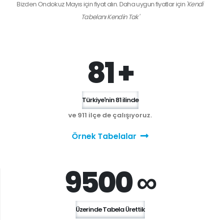
Bizden
Ondokuz Mayıs
için fiyat alın. Daha uygun fiyatlar için
'Kendi
Tabelanı Kendin Tak'
81 +
Türkiye'nin 81 ilinde
ve 911 ilçe de çalışıyoruz.
Örnek Tabelalar
9500 ∞
Üzerinde Tabela Ürettik