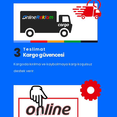
3
Teslimat
Kargo güvencesi
Kargoda kırılma ve kaybolmaya karşı koşulsuz
destek verir.