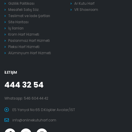
Gizlilik Politikası
Ar Kutu Harf
Mesafeli Satış Söz.
VR Showroom
Teslimat ve İade Şartları
Site Haritası
İş İlanları
Krom Harf Hizmeti
Paslanmaz Harf Hizmeti
Pleksi Harf Hizmeti
Alüminyum Harf Hizmeti
İLETIŞIM
444 32 54
Whatsapp:
546 604 44 42
E5 Yanyol No:65 D.Köşkler Avcılar/İST
info@onlinekutuharf.com