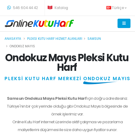
-
546 604 44 42
Katalog
Türkçe
ANASAYFA
PLEKSI KUTU HARF HIZMET ALANLARI
SAMSUN
ONDOKUZ MAYIS
Ondokuz Mayıs Pleksi Kutu
Harf
PLEKSİ KUTU HARF MERKEZİ
ONDOKUZ MAYIS
Samsun Ondokuz Mayıs Pleksi Kutu Harf
için doğru adrestesiniz.
Türkiye'nin bir çok yerinde olduğu gibi Ondokuz Mayıs bölgesinde de
örnek işlerimiz var.
Online Kutu Harf internet üzerinde aktif çalışması ve pazarlama
maliyetlerini düşürmesi ile size daha uygun fiyatlar sunar.