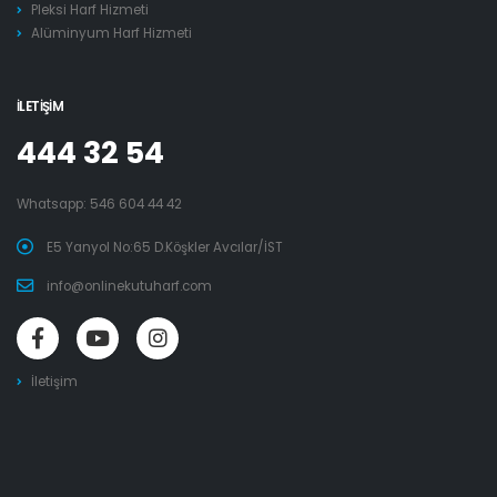
Pleksi Harf Hizmeti
Alüminyum Harf Hizmeti
İLETIŞIM
444 32 54
Whatsapp:
546 604 44 42
E5 Yanyol No:65 D.Köşkler Avcılar/İST
info@onlinekutuharf.com
İletişim