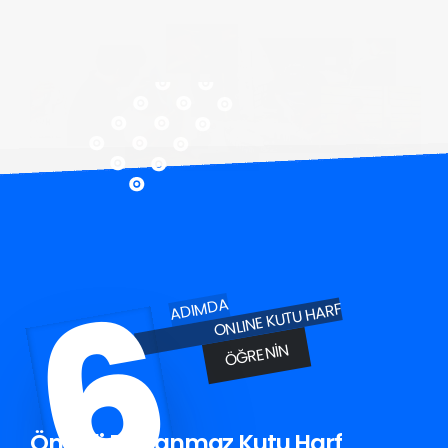
6
ADIMDA
ONLINE KUTU HARF
ÖĞRENIN
Ömerli Paslanmaz Kutu Harf