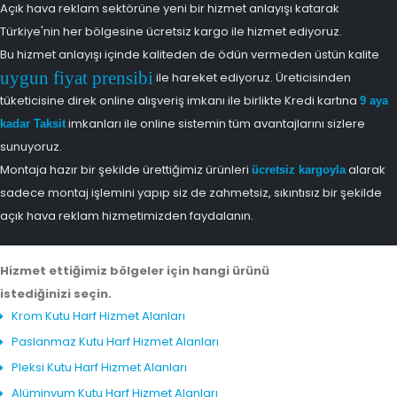
Açık hava reklam sektörüne yeni bir hizmet anlayışı katarak
Türkiye'nin her bölgesine ücretsiz kargo ile hizmet ediyoruz.
Bu hizmet anlayışı içinde kaliteden de ödün vermeden üstün kalite
uygun fiyat prensibi
ile hareket ediyoruz. Üreticisinden
tüketicisine direk online alışveriş imkanı ile birlikte Kredi kartına
9 aya
imkanları ile online sistemin tüm avantajlarını sizlere
kadar Taksit
sunuyoruz.
Montaja hazır bir şekilde ürettiğimiz ürünleri
alarak
ücretsiz kargoyla
sadece montaj işlemini yapıp siz de zahmetsiz, sıkıntısız bir şekilde
açık hava reklam hizmetimizden faydalanın.
Hizmet ettiğimiz bölgeler için hangi ürünü
istediğinizi seçin.
Krom Kutu Harf Hizmet Alanları
Paslanmaz Kutu Harf Hizmet Alanları
Pleksi Kutu Harf Hizmet Alanları
Alüminyum Kutu Harf Hizmet Alanları