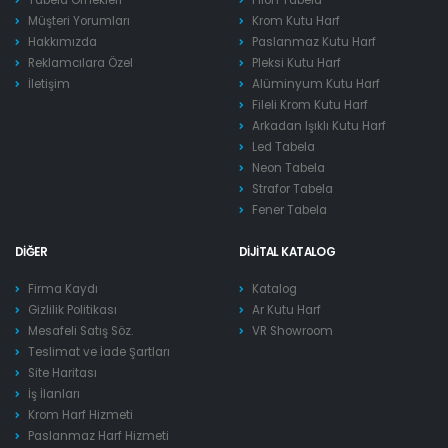
Müşteri Yorumları
Krom Kutu Harf
Hakkımızda
Paslanmaz Kutu Harf
Reklamcılara Özel
Pleksi Kutu Harf
İletişim
Alüminyum Kutu Harf
Fileli Krom Kutu Harf
Arkadan Işıklı Kutu Harf
Led Tabela
Neon Tabela
Strafor Tabela
Fener Tabela
DIĞER
DIJITAL KATALOG
Firma Kaydı
Katalog
Gizlilik Politikası
Ar Kutu Harf
Mesafeli Satış Söz.
VR Showroom
Teslimat ve İade Şartları
Site Haritası
İş İlanları
Krom Harf Hizmeti
Paslanmaz Harf Hizmeti