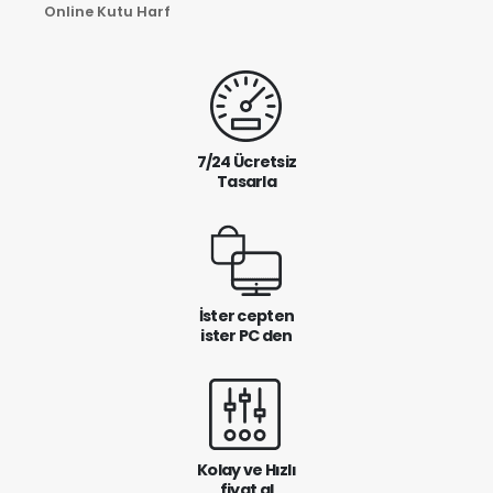
Online Kutu Harf
7/24 Ücretsiz
Tasarla
İster cepten
ister PC den
Kolay ve Hızlı
fiyat al