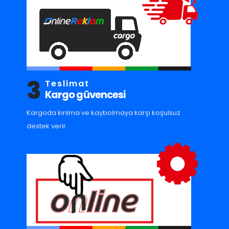
3
Teslimat
Kargo güvencesi
Kargoda kırılma ve kaybolmaya karşı koşulsuz
destek verir.