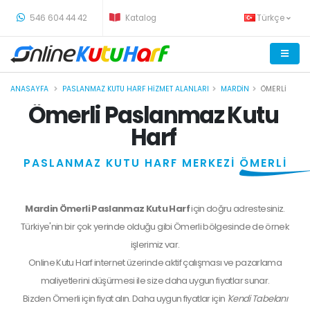
-
546 604 44 42
Katalog
Türkçe
ANASAYFA
PASLANMAZ KUTU HARF HIZMET ALANLARI
MARDIN
ÖMERLI
Ömerli Paslanmaz Kutu
Harf
PASLANMAZ KUTU HARF MERKEZİ
ÖMERLİ
Mardin Ömerli Paslanmaz Kutu Harf
için doğru adrestesiniz.
Türkiye'nin bir çok yerinde olduğu gibi Ömerli bölgesinde de örnek
işlerimiz var.
Online Kutu Harf internet üzerinde aktif çalışması ve pazarlama
maliyetlerini düşürmesi ile size daha uygun fiyatlar sunar.
Bizden
Ömerli
için fiyat alın. Daha uygun fiyatlar için
'Kendi Tabelanı