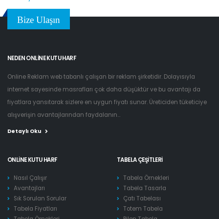
Bize Ulaşın
NEDEN ONLINE KUTU HARF
Online Reklam web tabanlı çalışan bir reklam şirketidir. Dolayısıyla
internet sayesinde masrafları çok daha düşüktür ve bu avantajı da
fiyatlara yansıtarak sizlere en uygun fiyatı sunar. Üreticiden tüketiciye
alışverişin avantajlarından faydalanın...
Detaylı Oku
ONLINE KUTU HARF
TABELA ÇEŞITLERI
Nasıl Çalışır
Tabela Örnekleri
Avantajları
Tabela Tasarla
Sık Sorulan Sorular
Çatı Tabelası
Tabela Fiyatları
Totem Tabela
Tabela Örnekleri
Pilon Tabela