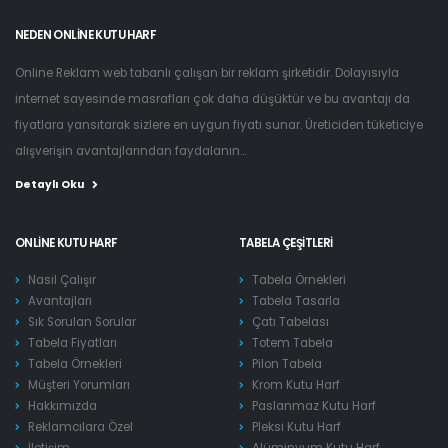
NEDEN ONLINE KUTU HARF
Online Reklam web tabanlı çalışan bir reklam şirketidir. Dolayısıyla
internet sayesinde masrafları çok daha düşüktür ve bu avantajı da
fiyatlara yansıtarak sizlere en uygun fiyatı sunar. Üreticiden tüketiciye
alışverişin avantajlarından faydalanın...
Detaylı Oku
ONLINE KUTU HARF
TABELA ÇEŞITLERI
Nasıl Çalışır
Tabela Örnekleri
Avantajları
Tabela Tasarla
Sık Sorulan Sorular
Çatı Tabelası
Tabela Fiyatları
Totem Tabela
Tabela Örnekleri
Pilon Tabela
Müşteri Yorumları
Krom Kutu Harf
Hakkımızda
Paslanmaz Kutu Harf
Reklamcılara Özel
Pleksi Kutu Harf
İletişim
Alüminyum Kutu Harf