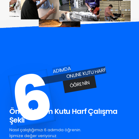
6
ADIMDA
ONLINE KUTU HARF
ÖĞRENIN
Ömerli Krom Kutu Harf Çalışma
Şekli
Nasıl çalıştığımızı 6 adımda öğrenin.
İşimize değer veriyoruz.