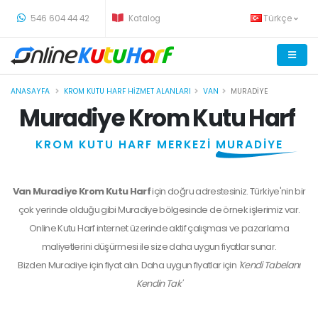
-
546 604 44 42
Katalog
Türkçe
ANASAYFA
KROM KUTU HARF HIZMET ALANLARI
VAN
MURADIYE
Muradiye Krom Kutu Harf
KROM KUTU HARF MERKEZİ
MURADİYE
Van Muradiye Krom Kutu Harf
için doğru adrestesiniz. Türkiye'nin bir
çok yerinde olduğu gibi Muradiye bölgesinde de örnek işlerimiz var.
Online Kutu Harf internet üzerinde aktif çalışması ve pazarlama
maliyetlerini düşürmesi ile size daha uygun fiyatlar sunar.
Bizden
Muradiye
için fiyat alın. Daha uygun fiyatlar için
'Kendi Tabelanı
Kendin Tak'