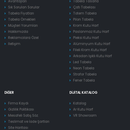
Avantajları
Tabela Tasarla
Sık Sorulan Sorular
Çatı Tabelası
Tabela Fiyatları
Totem Tabela
Tabela Örnekleri
Pilon Tabela
Müşteri Yorumları
Krom Kutu Harf
Hakkımızda
Paslanmaz Kutu Harf
Reklamcılara Özel
Pleksi Kutu Harf
İletişim
Alüminyum Kutu Harf
Fileli Krom Kutu Harf
Arkadan Işıklı Kutu Harf
Led Tabela
Neon Tabela
Strafor Tabela
Fener Tabela
DIĞER
DIJITAL KATALOG
Firma Kaydı
Katalog
Gizlilik Politikası
Ar Kutu Harf
Mesafeli Satış Söz.
VR Showroom
Teslimat ve İade Şartları
Site Haritası