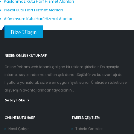
Paslanmaz Kutu Harf Hizmet Alanları
Pleksi Kutu Harf Hizmet Alanları
Alüminyum Kutu Harf Hizmet Alanları
Bize Ulaşın
NEDEN ONLINE KUTU HARF
Online Reklam web tabanlı çalışan bir reklam şirketidir. Dolayısıyla
internet sayesinde masrafları çok daha düşüktür ve bu avantajı da
fiyatlara yansıtarak sizlere en uygun fiyatı sunar. Üreticiden tüketiciye
alışverişin avantajlarından faydalanın...
Detaylı Oku
ONLINE KUTU HARF
TABELA ÇEŞITLERI
Nasıl Çalışır
Tabela Örnekleri