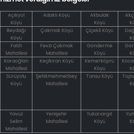
Açıkyol
Adaklı Köyü
Akbulak
Akç
Köyü
Köyü
K
Beydağı
Çakmak Köyü
Çiçekli Köyü
Dağ
Köyü
K
Fatih
Fevzi Çakmak
Gönderme
Gör
Mahallesi
Mahallesi
Köyü
K
Karaoğlan
Keçikıran Köyü
Kemerköprü
Koca
Mahallesi
Köyü
K
Sürüyolu
Şehitmehmetbey
Tansu Köyü
Topu
Köyü
Mahallesi
K
Yavuz
Yenişehir
Yukarıargıt
Yum
Selim
Mahallesi
Köyü
K
Mahallesi