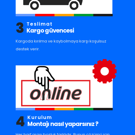
3
Teslimat
Kargo güvencesi
Kargoda kırılma ve kaybolmaya karşı koşulsuz
destek verir.
4
Kurulum
Montajı nasıl yaparsınız ?
Her harf arası boşluk farklıdır. Bunun çözümü için