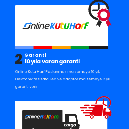
2
Garanti
10 yıla varan garanti
Online Kutu Harf Paslanmaz malzemeye 10 yıl,
Elektronik tesisata, led ve adaptör malzemeye 2 yıl
garanti verir.