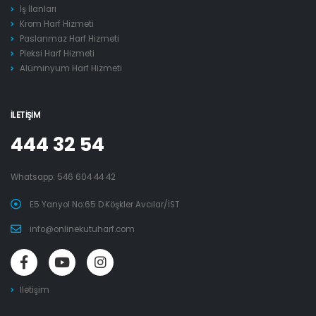
İş İlanları
Krom Harf Hizmeti
Paslanmaz Harf Hizmeti
Pleksi Harf Hizmeti
Alüminyum Harf Hizmeti
İLETIŞIM
444 32 54
Whatsapp:
546 604 44 42
E5 Yanyol No:65 D.Köşkler Avcılar/İST
info@onlinekutuharf.com
İletişim