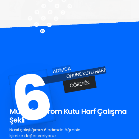
6
ADIMDA
ONLINE KUTU HARF
ÖĞRENIN
Muradiye Krom Kutu Harf Çalışma
Şekli
Nasıl çalıştığımızı 6 adımda öğrenin.
İşimize değer veriyoruz.