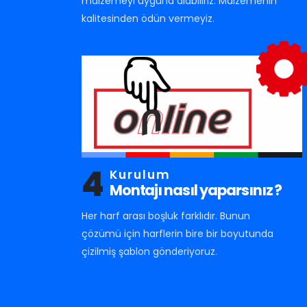
malzemeyi uyguna alabiliriz. Malzemenin
kalitesinden ödün vermeyiz.
4
Kurulum
Montajı nasıl yaparsınız ?
Her harf arası boşluk farklıdır. Bunun
çözümü için harflerin bire bir boyutunda
çizilmiş şablon gönderiyoruz.