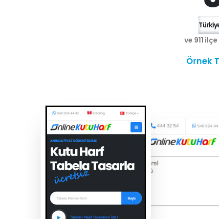
Türkiye
ve 911 ilç
Örnek T