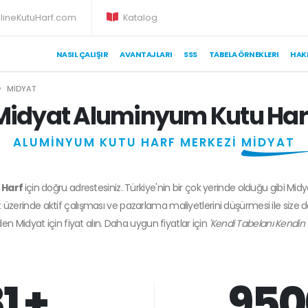
lineKutuHarf.com
Katalog
NASIL ÇALIŞIR
AVANTAJLARI
SSS
TABELA ÖRNEKLERI
HAK
MIDYAT
Midyat Aluminyum Kutu Har
ALUMİNYUM KUTU HARF MERKEZİ
MİDYAT
 Harf
için doğru adrestesiniz. Türkiye'nin bir çok yerinde olduğu gibi Midy
 üzerinde aktif çalışması ve pazarlama maliyetlerini düşürmesi ile size 
zden
Midyat
için fiyat alın. Daha uygun fiyatlar için
'Kendi Tabelanı Kendin 
1 +
950