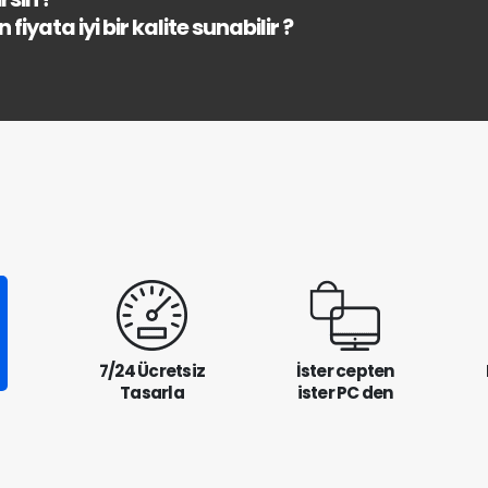
fiyata iyi bir kalite sunabilir ?
7/24 Ücretsiz
İster cepten
Tasarla
ister PC den