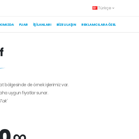
Türkçe
KIMIZDA
FUAR
İŞ İLANLARI
BIZE ULAŞIN
REKLAMCILARA ÖZEL
f
at bölgesinde de örnek işlerimiz var.
daha uygun fiyatlar sunar.
Tak'
0 ∞