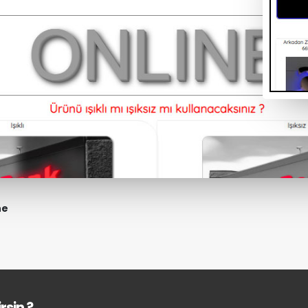
ne
rsin ?