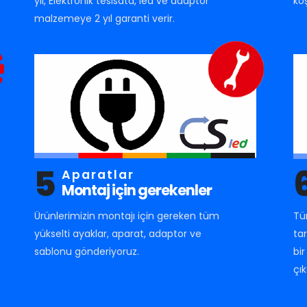
yıl, Elektronik tesisata, led ve adaptör
ko
malzemeye 2 yıl garanti verir.
5
Aparatlar
Montaj için gerekenler
Ürünlerimizin montajı için gereken tüm
Tü
yükselti ayaklar, aparat, adaptor ve
ta
sablonu gönderiyoruz.
bi
çık