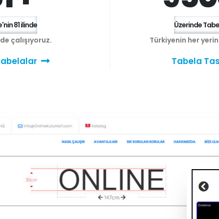
'nin 81 ilinde
Üzerinde Tabel
e de çalışıyoruz.
Türkiyenin her yeri
abelalar
Tabela Tas