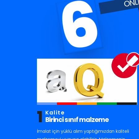
6
1
Kalite
Birinci sınıf malzeme
İmalat için yüklü alım yaptığımızdan kaliteli