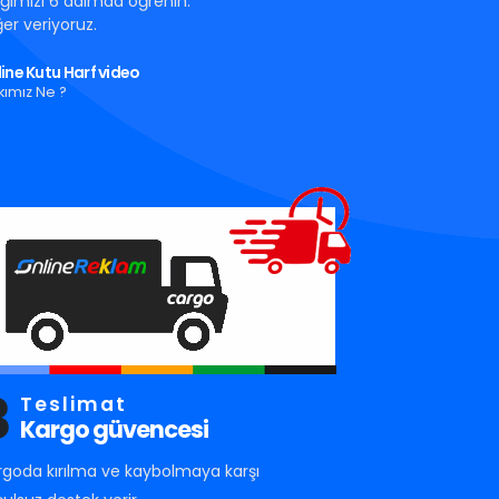
tığımızı 6 adımda öğrenin.
er veriyoruz.
ine Kutu Harf video
kımız Ne ?
3
Teslimat
Kargo güvencesi
rgoda kırılma ve kaybolmaya karşı