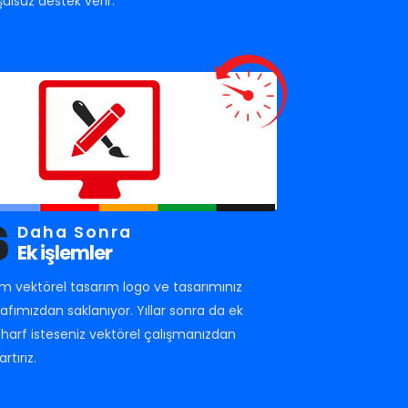
şulsuz destek verir.
6
Daha Sonra
Ek işlemler
m vektörel tasarım logo ve tasarımınız
rafımızdan saklanıyor. Yıllar sonra da ek
r harf isteseniz vektörel çalışmanızdan
artırız.