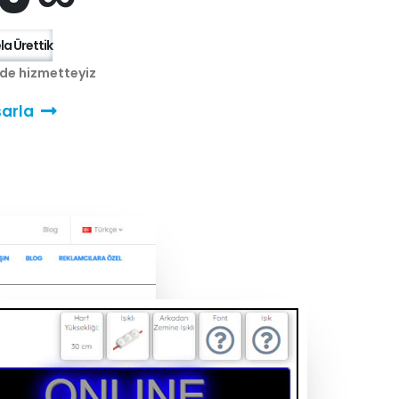
a Ürettik
nde hizmetteyiz
arla