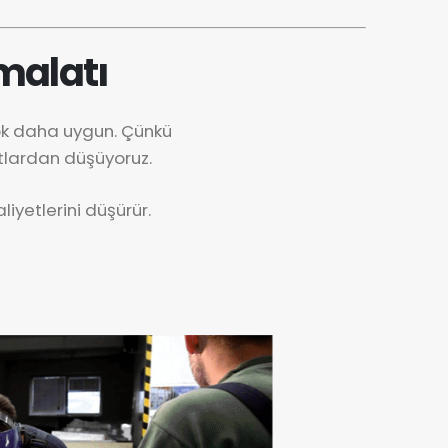
malatı
ok daha uygun. Çünkü
tlardan düşüyoruz.
iyetlerini düşürür.