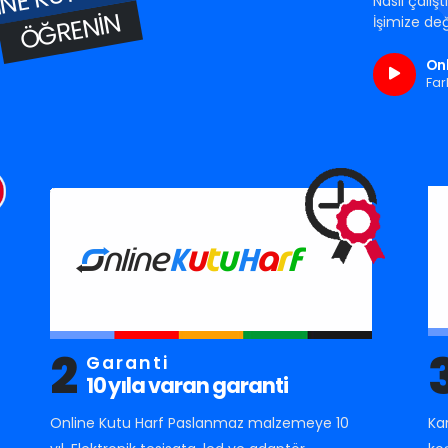
Nasıl çalış
ÖĞRENIN
İşimize değ
Onl
Far
2
Garanti
10 yıla varan garanti
Online Kutu Harf Paslanmaz malzemeye 10
Ka