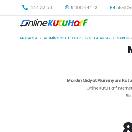
-
444 32 54
546 604 44 42
info@On
ANASAYFA
ALUMINYUM KUTU HARF HIZMET ALANLARI
MARDIN
Mardin Midyat Aluminyum Kutu
Online Kutu Harf internet
Bi
8