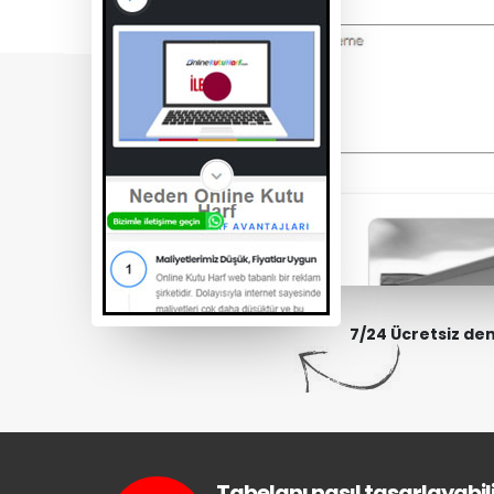
7/24 Ücretsiz de
Tabelanı nasıl tasarlayabili