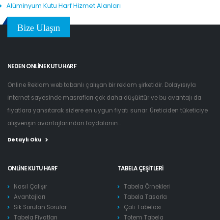
Alüminyum Kutu Harf Hizmet Alanları
Bize Ulaşın
NEDEN ONLINE KUTU HARF
Online Reklam web tabanlı çalışan bir reklam şirketidir. Dolayısıyla
internet sayesinde masrafları çok daha düşüktür ve bu avantajı da
fiyatlara yansıtarak sizlere en uygun fiyatı sunar. Üreticiden tüketiciye
alışverişin avantajlarından faydalanın...
Detaylı Oku
ONLINE KUTU HARF
TABELA ÇEŞITLERI
Nasıl Çalışır
Tabela Örnekleri
Avantajları
Tabela Tasarla
Sık Sorulan Sorular
Çatı Tabelası
Tabela Fiyatları
Totem Tabela