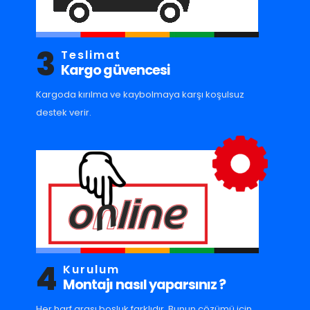
3
Teslimat
Kargo güvencesi
Kargoda kırılma ve kaybolmaya karşı koşulsuz
destek verir.
4
Kurulum
Montajı nasıl yaparsınız ?
Her harf arası boşluk farklıdır. Bunun çözümü için