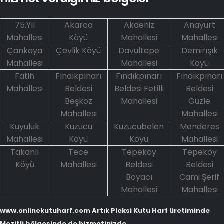
75.Yıl
Akarca
Akdeniz
Anayurt
Mahallesi
Köyü
Mahallesi
Mahallesi
Çankaya
Çevlik Köyü
Davultepe
Demirışık
Mahallesi
Mahallesi
Köyü
Fatih
Fındıkpınarı
Fındıkpınarı
Fındıkpınarı
Mahallesi
Beldesi
Beldesi Fetilli
Beldesi
Beşkoz
Mahallesi
Güzle
Mahallesi
Mahallesi
Kuyuluk
Kuzucu
Kuzucubelen
Menderes
Mahallesi
Köyü
Köyü
Mahallesi
Takanlı
Tece
Tepeköy
Tepeköy
Köyü
Mahallesi
Beldesi
Beldesi
Boyacı
Cami Şerif
Mahallesi
Mahallesi
www.onlinekutuharf.com Artık Pleksi Kutu Harf üretiminde
Mezitli bölgesinde de hizmetinizde