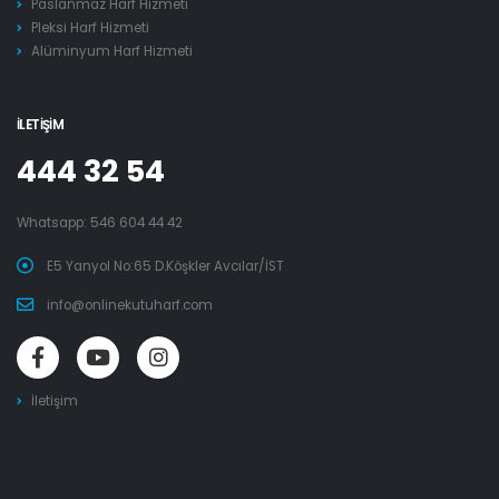
Paslanmaz Harf Hizmeti
Pleksi Harf Hizmeti
Alüminyum Harf Hizmeti
İLETIŞIM
444 32 54
Whatsapp:
546 604 44 42
E5 Yanyol No:65 D.Köşkler Avcılar/İST
info@onlinekutuharf.com
İletişim