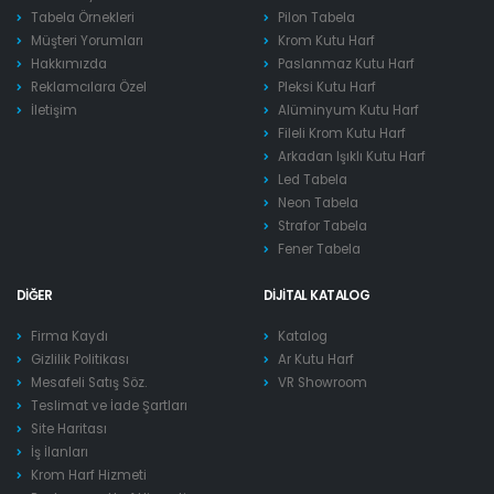
Tabela Örnekleri
Pilon Tabela
Müşteri Yorumları
Krom Kutu Harf
Hakkımızda
Paslanmaz Kutu Harf
Reklamcılara Özel
Pleksi Kutu Harf
İletişim
Alüminyum Kutu Harf
Fileli Krom Kutu Harf
Arkadan Işıklı Kutu Harf
Led Tabela
Neon Tabela
Strafor Tabela
Fener Tabela
DIĞER
DIJITAL KATALOG
Firma Kaydı
Katalog
Gizlilik Politikası
Ar Kutu Harf
Mesafeli Satış Söz.
VR Showroom
Teslimat ve İade Şartları
Site Haritası
İş İlanları
Krom Harf Hizmeti