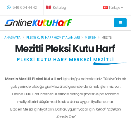
-
546 604 44 42
Katalog
Türkçe
ANASAYFA
PLEKSI KUTU HARF HIZMET ALANLARI
MERSIN
MEZITLI
Mezitli Pleksi Kutu Harf
PLEKSİ KUTU HARF MERKEZİ
MEZİTLİ
Mersin Mezitli Pleksi Kutu Harf
için doğru adrestesiniz. Türkiye'nin bir
çok yerinde olduğu gibi Mezitli bölgesinde de örnek işlerimiz var.
Online Kutu Harf internet üzerinde aktif çalışması ve pazarlama
maliyetlerini düşürmesi ile size daha uygun fiyatlar sunar.
Bizden
Mezitli
için fiyat alın. Daha uygun fiyatlar için
'Kendi Tabelanı
Kendin Tak'