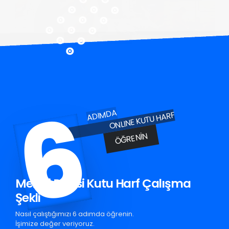
6
ADIMDA
ONLINE KUTU HARF
ÖĞRENIN
Mezitli Pleksi Kutu Harf Çalışma
Şekli
Nasıl çalıştığımızı 6 adımda öğrenin.
İşimize değer veriyoruz.