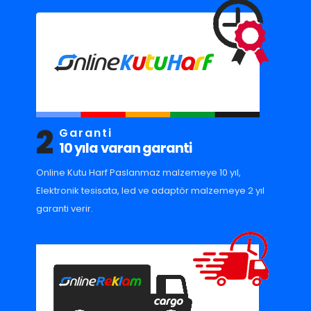
2
Garanti
10 yıla varan garanti
Online Kutu Harf Paslanmaz malzemeye 10 yıl,
Elektronik tesisata, led ve adaptör malzemeye 2 yıl
garanti verir.