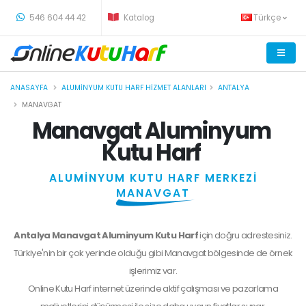
-
546 604 44 42
Katalog
Türkçe
ANASAYFA
ALUMINYUM KUTU HARF HIZMET ALANLARI
ANTALYA
MANAVGAT
Manavgat Aluminyum
Kutu Harf
ALUMİNYUM KUTU HARF MERKEZİ
MANAVGAT
Antalya Manavgat Aluminyum Kutu Harf
için doğru adrestesiniz.
Türkiye'nin bir çok yerinde olduğu gibi Manavgat bölgesinde de örnek
işlerimiz var.
Online Kutu Harf internet üzerinde aktif çalışması ve pazarlama