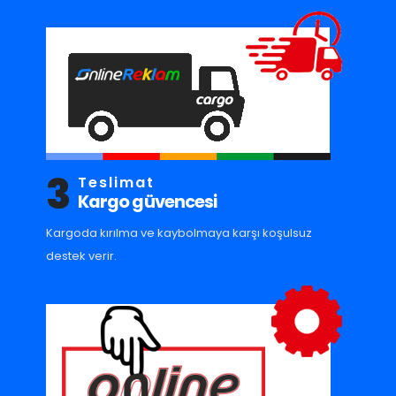
3
Teslimat
Kargo güvencesi
Kargoda kırılma ve kaybolmaya karşı koşulsuz
destek verir.