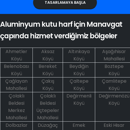
TASARLAMAYA BAŞLA
Aluminyum kutu harf için Manavgat
çapında hizmet verdiğimiz bölgeler
Ahmetler
Aksaz
Altınkaya
Aşağıhisar
Köyü
Köyü
Köyü
Mahallesi
Belenobası
Bereket
Beydiğin
Boztepe
Köyü
Köyü
Köyü
Köyü
Çağlayan
Çakış
Çaltepe
Çamlıtepe
Mahallesi
Köyü
Köyü
Köyü
Çolaklı
Çolaklı
Değirmenli
Değirmenözü
Beldesi
Beldesi
Köyü
Köyü
Merkez
Üçtepeler
Mahallesi
Mahallesi
Dolbazlar
Düzağaç
Emek
Eski Hisar