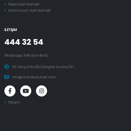
Pleksi Harf Hizmeti
Alüminyum Harf Hizmeti
İLETIŞIM
444 32 54
Whatsapp:
546 604 44 42
E5 Yanyol No:65 D.Köşkler Avcılar/İST
info@onlinekutuharf.com
İletişim