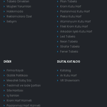
Tabela Örnekleri
Pilon Tabela
Müşteri Yorumları
Krom Kutu Harf
Hakkımızda
Paslanmaz Kutu Harf
Reklamcılara Özel
Pleksi Kutu Harf
İletişim
Alüminyum Kutu Harf
Fileli Krom Kutu Harf
Arkadan Işıklı Kutu Harf
Led Tabela
Neon Tabela
Strafor Tabela
Fener Tabela
DIĞER
DIJITAL KATALOG
Firma Kaydı
Katalog
Gizlilik Politikası
Ar Kutu Harf
Mesafeli Satış Söz.
VR Showroom
Teslimat ve İade Şartları
Site Haritası
İş İlanları
Krom Harf Hizmeti
Paslanmaz Harf Hizmeti