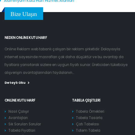
Alüminyum Kutu Harf Hizmet Alanları
Bize Ulaşın
NEDEN ONLINE KUTU HARF
Online Reklam web tabanlı çalışan bir reklam şirketidir. Dolayısıyla
internet sayesinde masrafları çok daha düşüktür ve bu avantajı da
fiyatlara yansıtarak sizlere en uygun fiyatı sunar. Üreticiden tüketiciye
alışverişin avantajlarından faydalanın...
Detaylı Oku
ONLINE KUTU HARF
TABELA ÇEŞITLERI
Nasıl Çalışır
Tabela Örnekleri
Avantajları
Tabela Tasarla
Sık Sorulan Sorular
Çatı Tabelası
Tabela Fiyatları
Totem Tabela