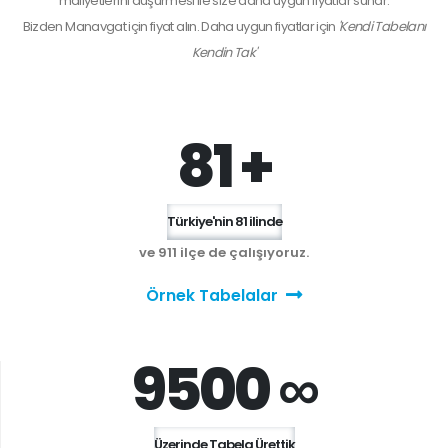
maliyetlerini düşürmesi ile size daha uygun fiyatlar sunar.
Bizden
Manavgat
için fiyat alın. Daha uygun fiyatlar için
'Kendi Tabelanı
Kendin Tak'
81 +
Türkiye'nin 81 ilinde
ve 911 ilçe de çalışıyoruz.
Örnek Tabelalar
9500 ∞
Üzerinde Tabela Ürettik