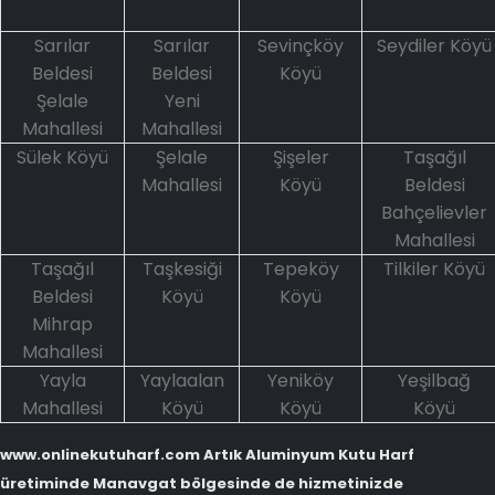
Sarılar
Sarılar
Sevinçköy
Seydiler Köyü
Beldesi
Beldesi
Köyü
Şelale
Yeni
Mahallesi
Mahallesi
Sülek Köyü
Şelale
Şişeler
Taşağıl
Mahallesi
Köyü
Beldesi
Bahçelievler
Mahallesi
Taşağıl
Taşkesiği
Tepeköy
Tilkiler Köyü
Beldesi
Köyü
Köyü
Mihrap
Mahallesi
Yayla
Yaylaalan
Yeniköy
Yeşilbağ
Mahallesi
Köyü
Köyü
Köyü
www.onlinekutuharf.com Artık Aluminyum Kutu Harf
üretiminde Manavgat bölgesinde de hizmetinizde