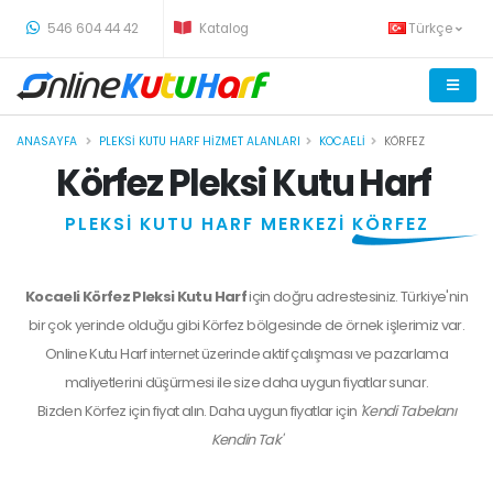
-
546 604 44 42
Katalog
Türkçe
ANASAYFA
PLEKSI KUTU HARF HIZMET ALANLARI
KOCAELI
KÖRFEZ
Körfez Pleksi Kutu Harf
PLEKSİ KUTU HARF MERKEZİ
KÖRFEZ
Kocaeli Körfez Pleksi Kutu Harf
için doğru adrestesiniz. Türkiye'nin
bir çok yerinde olduğu gibi Körfez bölgesinde de örnek işlerimiz var.
Online Kutu Harf internet üzerinde aktif çalışması ve pazarlama
maliyetlerini düşürmesi ile size daha uygun fiyatlar sunar.
Bizden
Körfez
için fiyat alın. Daha uygun fiyatlar için
'Kendi Tabelanı
Kendin Tak'