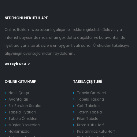
NEDEN ONLINE KUTU HARF
Online Reklam web tabanlı çalışan bir reklam şirketidir. Dolayısıyla
internet sayesinde masrafları çok daha düşüktür ve bu avantajı da
fiyatlara yansıtarak sizlere en uygun fiyatı sunar. Üreticiden tüketiciye
alışverişin avantajlarından faydalanın...
Detaylı Oku
ONLINE KUTU HARF
TABELA ÇEŞITLERI
Nasıl Çalışır
Tabela Örnekleri
Avantajları
Tabela Tasarla
Sık Sorulan Sorular
Çatı Tabelası
Tabela Fiyatları
Totem Tabela
Tabela Örnekleri
Pilon Tabela
Müşteri Yorumları
Krom Kutu Harf
Hakkımızda
Paslanmaz Kutu Harf