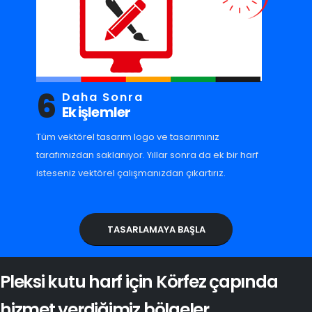
6
Daha Sonra
Ek işlemler
Tüm vektörel tasarım logo ve tasarımınız
tarafımızdan saklanıyor. Yıllar sonra da ek bir harf
isteseniz vektörel çalışmanızdan çıkartırız.
TASARLAMAYA BAŞLA
Pleksi kutu harf için Körfez çapında
hizmet verdiğimiz bölgeler