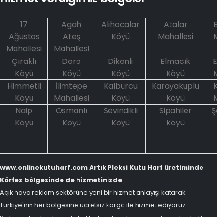
17
Agah
Alihocalar
Atalar
Ağustos
Ateş
Köyü
Mahallesi
M
Mahallesi
Mahallesi
Çıraklı
Dere
Dikenli
Elmacık
E
Köyü
Köyü
Köyü
Köyü
M
Himmetli
İlimtepe
Kalburcu
Karayakuplu
K
Köyü
Mahallesi
Köyü
Köyü
M
Naip
Osmanlı
Sevindikli
Sipahiler
Ş
Köyü
Köyü
Köyü
Köyü
www.onlinekutuharf.com Artık Pleksi Kutu Harf üretiminde
Körfez bölgesinde de hizmetinizde
Açık hava reklam sektörüne yeni bir hizmet anlayışı katarak
Türkiye'nin her bölgesine ücretsiz kargo ile hizmet ediyoruz.