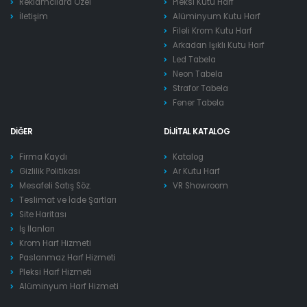
Reklamcılara Özel
Pleksi Kutu Harf
İletişim
Alüminyum Kutu Harf
Fileli Krom Kutu Harf
Arkadan Işıklı Kutu Harf
Led Tabela
Neon Tabela
Strafor Tabela
Fener Tabela
DIĞER
DIJITAL KATALOG
Firma Kaydı
Katalog
Gizlilik Politikası
Ar Kutu Harf
Mesafeli Satış Söz.
VR Showroom
Teslimat ve İade Şartları
Site Haritası
İş İlanları
Krom Harf Hizmeti
Paslanmaz Harf Hizmeti
Pleksi Harf Hizmeti
Alüminyum Harf Hizmeti