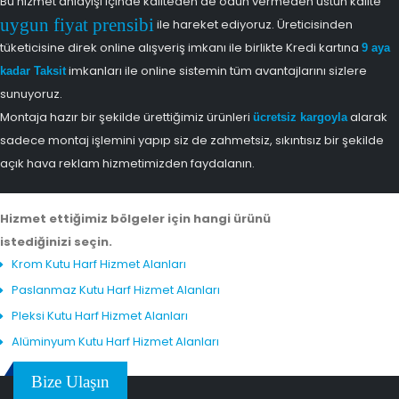
Bu hizmet anlayışı içinde kaliteden de ödün vermeden üstün kalite
uygun fiyat prensibi
ile hareket ediyoruz. Üreticisinden
tüketicisine direk online alışveriş imkanı ile birlikte Kredi kartına
9 aya
imkanları ile online sistemin tüm avantajlarını sizlere
kadar Taksit
sunuyoruz.
Montaja hazır bir şekilde ürettiğimiz ürünleri
alarak
ücretsiz kargoyla
sadece montaj işlemini yapıp siz de zahmetsiz, sıkıntısız bir şekilde
açık hava reklam hizmetimizden faydalanın.
Hizmet ettiğimiz bölgeler için hangi ürünü
istediğinizi seçin.
Krom Kutu Harf Hizmet Alanları
Paslanmaz Kutu Harf Hizmet Alanları
Pleksi Kutu Harf Hizmet Alanları
Alüminyum Kutu Harf Hizmet Alanları
Bize Ulaşın