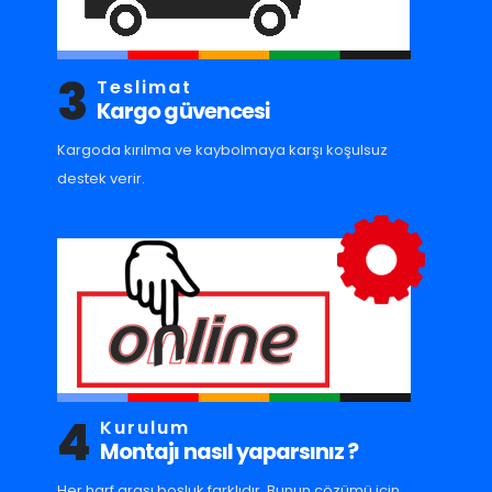
3
Teslimat
Kargo güvencesi
Kargoda kırılma ve kaybolmaya karşı koşulsuz
destek verir.
4
Kurulum
Montajı nasıl yaparsınız ?
Her harf arası boşluk farklıdır. Bunun çözümü için