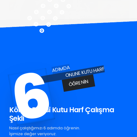
6
ADIMDA
ONLINE KUTU HARF
ÖĞRENIN
Körfez Pleksi Kutu Harf Çalışma
Şekli
Nasıl çalıştığımızı 6 adımda öğrenin.
İşimize değer veriyoruz.