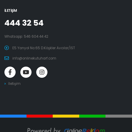
İLETIŞIM
444 32 54
Whatsapp:
546 604 44 42
E5 Yanyol No:65 D.Köşkler Avcılar/İST
info@onlinekutuharf.com
İletişim