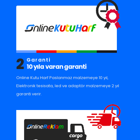
2
Garanti
10 yıla varan garanti
Online Kutu Harf Paslanmaz malzemeye 10 yıl,
Elektronik tesisata, led ve adaptör malzemeye 2 yıl
garanti verir.