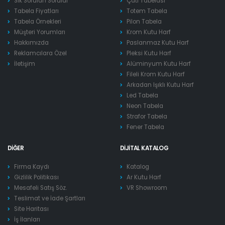
Sık Sorulan Sorular
Çatı Tabelası
Tabela Fiyatları
Totem Tabela
Tabela Örnekleri
Pilon Tabela
Müşteri Yorumları
Krom Kutu Harf
Hakkımızda
Paslanmaz Kutu Harf
Reklamcılara Özel
Pleksi Kutu Harf
İletişim
Alüminyum Kutu Harf
Fileli Krom Kutu Harf
Arkadan Işıklı Kutu Harf
Led Tabela
Neon Tabela
Strafor Tabela
Fener Tabela
DIĞER
DIJITAL KATALOG
Firma Kaydı
Katalog
Gizlilik Politikası
Ar Kutu Harf
Mesafeli Satış Söz.
VR Showroom
Teslimat ve İade Şartları
Site Haritası
İş İlanları