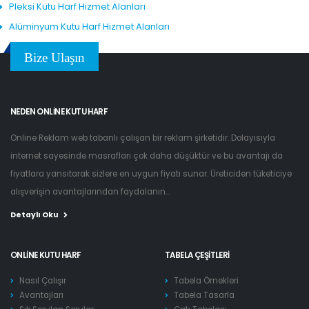
Pleksi Kutu Harf Hizmet Alanları
Alüminyum Kutu Harf Hizmet Alanları
Bize Ulaşın
NEDEN ONLINE KUTU HARF
Online Reklam web tabanlı çalışan bir reklam şirketidir. Dolayısıyla
internet sayesinde masrafları çok daha düşüktür ve bu avantajı da
fiyatlara yansıtarak sizlere en uygun fiyatı sunar. Üreticiden tüketiciye
alışverişin avantajlarından faydalanın...
Detaylı Oku
ONLINE KUTU HARF
TABELA ÇEŞITLERI
Nasıl Çalışır
Tabela Örnekleri
Avantajları
Tabela Tasarla