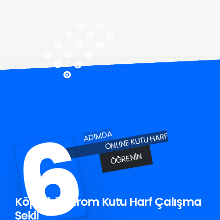
6
ADIMDA
ONLINE KUTU HARF
ÖĞRENIN
Köprüköy Krom Kutu Harf Çalışma
Şekli