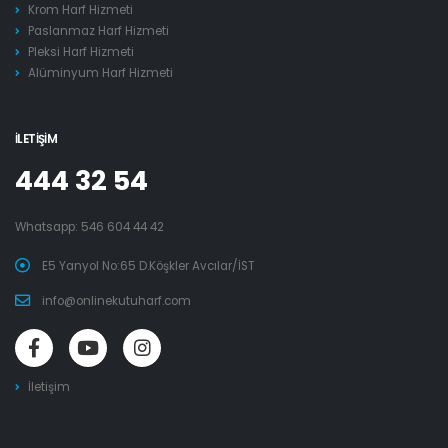
Krom Harf Hizmeti
Paslanmaz Harf Hizmeti
Pleksi Harf Hizmeti
Alüminyum Harf Hizmeti
İLETIŞIM
444 32 54
Whatsapp:
546 604 44 42
E5 Yanyol No:65 D.Köşkler Avcılar/İST
info@onlinekutuharf.com
İletişim