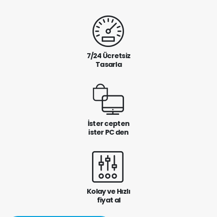
7/24 Ücretsiz
Tasarla
İster cepten
ister PC den
Kolay ve Hızlı
fiyat al