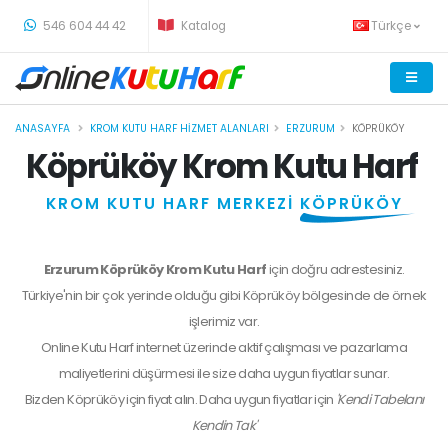
-
546 604 44 42
Katalog
Türkçe
ANASAYFA
KROM KUTU HARF HIZMET ALANLARI
ERZURUM
KÖPRÜKÖY
Köprüköy Krom Kutu Harf
KROM KUTU HARF MERKEZİ
KÖPRÜKÖY
Erzurum Köprüköy Krom Kutu Harf
için doğru adrestesiniz.
Türkiye'nin bir çok yerinde olduğu gibi Köprüköy bölgesinde de örnek
işlerimiz var.
Online Kutu Harf internet üzerinde aktif çalışması ve pazarlama
maliyetlerini düşürmesi ile size daha uygun fiyatlar sunar.
Bizden
Köprüköy
için fiyat alın. Daha uygun fiyatlar için
'Kendi Tabelanı
Kendin Tak'