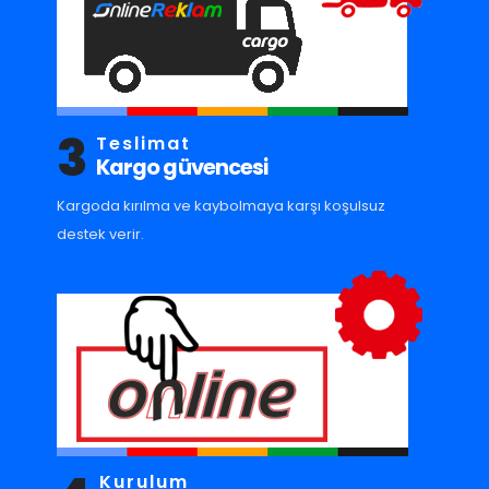
3
Teslimat
Kargo güvencesi
Kargoda kırılma ve kaybolmaya karşı koşulsuz
destek verir.
Kurulum