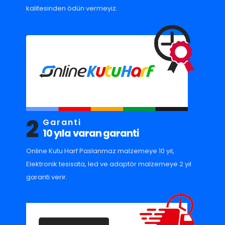
kalitesinden ödün vermeyiz.
2
Garanti
10 yıla varan garanti
Online Kutu Harf Paslanmaz malzemeye 10 yıl,
Elektronik tesisata, led ve adaptör malzemeye 2 yıl
garanti verir.