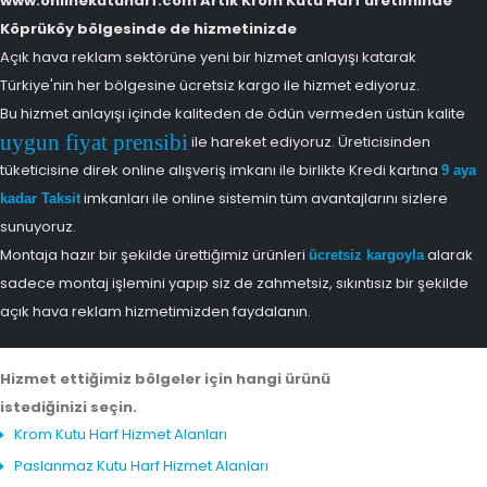
www.onlinekutuharf.com Artık Krom Kutu Harf üretiminde
Köprüköy bölgesinde de hizmetinizde
Açık hava reklam sektörüne yeni bir hizmet anlayışı katarak
Türkiye'nin her bölgesine ücretsiz kargo ile hizmet ediyoruz.
Bu hizmet anlayışı içinde kaliteden de ödün vermeden üstün kalite
uygun fiyat prensibi
ile hareket ediyoruz. Üreticisinden
tüketicisine direk online alışveriş imkanı ile birlikte Kredi kartına
9 aya
imkanları ile online sistemin tüm avantajlarını sizlere
kadar Taksit
sunuyoruz.
Montaja hazır bir şekilde ürettiğimiz ürünleri
alarak
ücretsiz kargoyla
sadece montaj işlemini yapıp siz de zahmetsiz, sıkıntısız bir şekilde
açık hava reklam hizmetimizden faydalanın.
Hizmet ettiğimiz bölgeler için hangi ürünü
istediğinizi seçin.
Krom Kutu Harf Hizmet Alanları
Paslanmaz Kutu Harf Hizmet Alanları