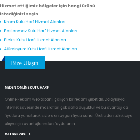
Hizmet ettiğimiz bölgeler için hangi ürünü
istediğinizi seçin.
Krom Kutu Harf Hizmet Alanları
Paslanmaz Kutu Harf Hizmet Alanları
Pleksi Kutu Harf Hizmet Alanları
Alüminyum Kutu Harf Hizmet Alanları
Bize Ulaşın
NEDEN ONLINE KUTU HARF
Online Reklam web tabanlı çalışan bir reklam şirketidir. Dolayısıyla
internet sayesinde masrafları çok daha düşüktür ve bu avantajı da
fiyatlara yansıtarak sizlere en uygun fiyatı sunar. Üreticiden tüketiciye
alışverişin avantajlarından faydalanın...
Detaylı Oku