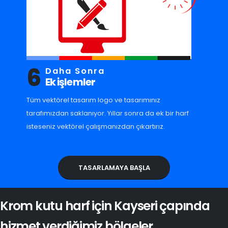
6
Daha Sonra
Ek işlemler
Tüm vektörel tasarım logo ve tasarımınız
tarafımızdan saklanıyor. Yıllar sonra da ek bir harf
isteseniz vektörel çalışmanızdan çıkartırız.
TASARLAMAYA BAŞLA
Krom kutu harf için Kayseri çapında
hizmet verdiğimiz bölgeler