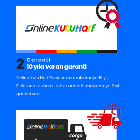
2
Garanti
10 yıla varan garanti
Online Kutu Harf Paslanmaz malzemeye 10 yıl,
Elektronik tesisata, led ve adaptör malzemeye 2 yıl
garanti verir.