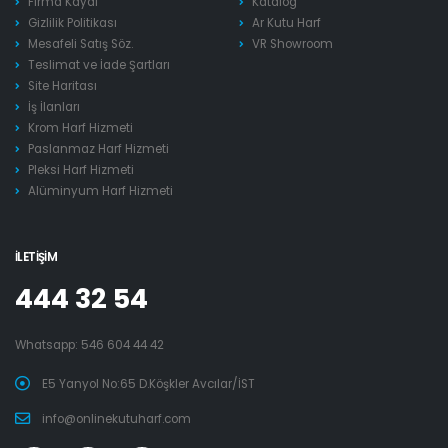
Firma Kaydı
Katalog
Gizlilik Politikası
Ar Kutu Harf
Mesafeli Satış Söz.
VR Showroom
Teslimat ve İade Şartları
Site Haritası
İş İlanları
Krom Harf Hizmeti
Paslanmaz Harf Hizmeti
Pleksi Harf Hizmeti
Alüminyum Harf Hizmeti
İLETIŞIM
444 32 54
Whatsapp:
546 604 44 42
E5 Yanyol No:65 D.Köşkler Avcılar/İST
info@onlinekutuharf.com