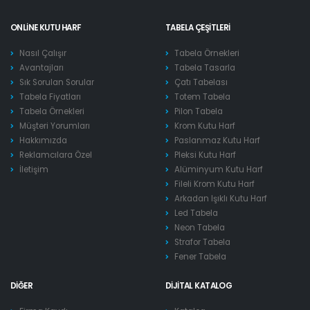
ONLINE KUTU HARF
TABELA ÇEŞITLERI
Nasıl Çalışır
Tabela Örnekleri
Avantajları
Tabela Tasarla
Sık Sorulan Sorular
Çatı Tabelası
Tabela Fiyatları
Totem Tabela
Tabela Örnekleri
Pilon Tabela
Müşteri Yorumları
Krom Kutu Harf
Hakkımızda
Paslanmaz Kutu Harf
Reklamcılara Özel
Pleksi Kutu Harf
İletişim
Alüminyum Kutu Harf
Fileli Krom Kutu Harf
Arkadan Işıklı Kutu Harf
Led Tabela
Neon Tabela
Strafor Tabela
Fener Tabela
DIĞER
DIJITAL KATALOG