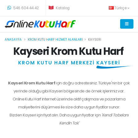
-
546 604 44 42
Katalog
Türkçe
ANASAYFA
KROM KUTU HARF HIZMET ALANLARI
KAYSERI
Kayseri Krom Kutu Harf
KROM KUTU HARF MERKEZİ
KAYSERİ
Kayseri Krom Kutu Harf
için doğru adrestesiniz. Türkiye'nin bir çok
yerinde olduğu gibi Kayseri bölgesinde de örnek işlerimiz var.
Online Kutu Harf internet üzerinde aktif çalışması ve pazarlama
maliyetlerini düşürmesi ile size daha uygun fiyatlar sunar.
Bizden
Kayseri
için fiyat alın. Daha uygun fiyatlar için
'Kendi Tabelanı
Kendin Tak'