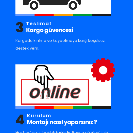
3
Teslimat
Kargo güvencesi
Kargoda kırılma ve kaybolmaya karşı koşulsuz
destek verir.
4
Kurulum
Montajı nasıl yaparsınız ?
Her harf arası boşluk farklıdır. Bunun çözümü için