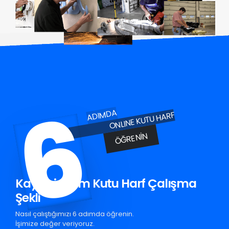
6
ADIMDA
ONLINE KUTU HARF
ÖĞRENIN
Kayseri Krom Kutu Harf Çalışma
Şekli
Nasıl çalıştığımızı 6 adımda öğrenin.
İşimize değer veriyoruz.