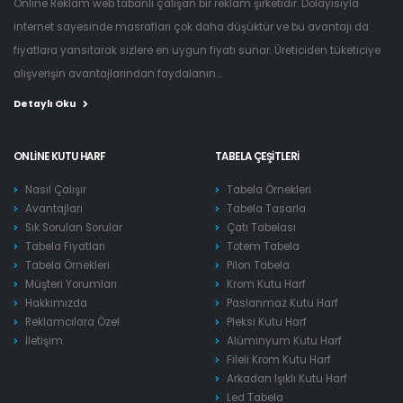
Online Reklam web tabanlı çalışan bir reklam şirketidir. Dolayısıyla
internet sayesinde masrafları çok daha düşüktür ve bu avantajı da
fiyatlara yansıtarak sizlere en uygun fiyatı sunar. Üreticiden tüketiciye
alışverişin avantajlarından faydalanın...
Detaylı Oku
ONLINE KUTU HARF
TABELA ÇEŞITLERI
Nasıl Çalışır
Tabela Örnekleri
Avantajları
Tabela Tasarla
Sık Sorulan Sorular
Çatı Tabelası
Tabela Fiyatları
Totem Tabela
Tabela Örnekleri
Pilon Tabela
Müşteri Yorumları
Krom Kutu Harf
Hakkımızda
Paslanmaz Kutu Harf
Reklamcılara Özel
Pleksi Kutu Harf
İletişim
Alüminyum Kutu Harf
Fileli Krom Kutu Harf
Arkadan Işıklı Kutu Harf
Led Tabela