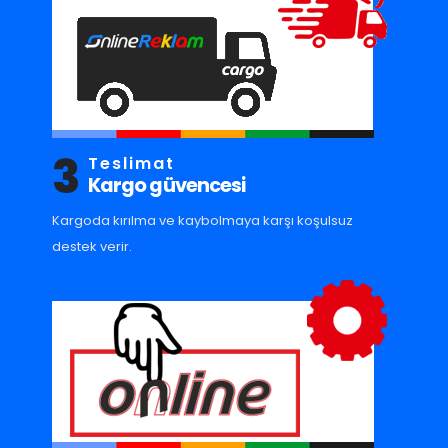
3
Teslimat
Kargo güvencesi
Kargoda kırılma ve kaybolmaya karşı koşulsuz
destek verir.