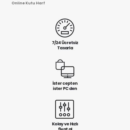
Online Kutu Harf
7/24 Ücretsiz
Tasarla
İster cepten
ister PC den
Kolay ve Hızlı
fiyat al