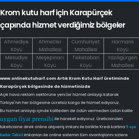
Krom kutu harf için Karapürçek
çapında hizmet verdiğimiz bölgeler
Ahmediye
Ahmetler
Cumhuriyet
Harmanlı
Köyü
Mahallesi
Mahallesi
Köyü
Mesudiye
Meşepınarı
Teketaban
Yazılıgürgen
Köyü
Köyü
Köyü
Mahallesi
www.onlinekutuharf.com Artık Krom Kutu Harf üretiminde
Karapürçek bölgesinde de hizmetinizde
Açık hava reklam sektörüne yeni bir hizmet anlayışı katarak
Türkiye'nin her bölgesine ücretsiz kargo ile hizmet ediyoruz.
Bu hizmet anlayışı içinde kaliteden de ödün vermeden üstün kalite
uygun fiyat prensibi
ile hareket ediyoruz. Üreticisinden
tüketicisine direk online alışveriş imkanı ile birlikte Kredi kartına
9 aya
imkanları ile online sistemin tüm avantajlarını sizlere
kadar Taksit