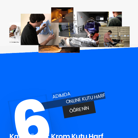
6
ADIMDA
ONLINE KUTU HARF
ÖĞRENIN
Karapürçek Krom Kutu Harf