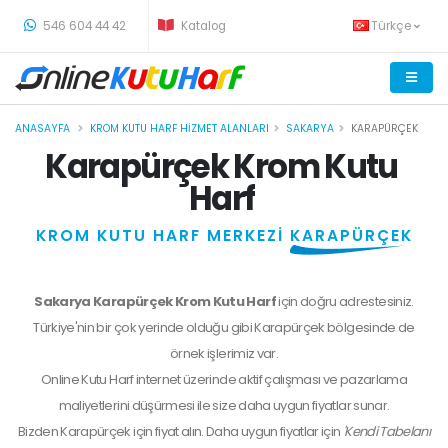
-
546 604 44 42
Katalog
Türkçe
ANASAYFA
KROM KUTU HARF HIZMET ALANLARI
SAKARYA
KARAPÜRÇEK
Karapürçek Krom Kutu
Harf
KROM KUTU HARF MERKEZİ
KARAPÜRÇEK
Sakarya Karapürçek Krom Kutu Harf
için doğru adrestesiniz.
Türkiye'nin bir çok yerinde olduğu gibi Karapürçek bölgesinde de
örnek işlerimiz var.
Online Kutu Harf internet üzerinde aktif çalışması ve pazarlama
maliyetlerini düşürmesi ile size daha uygun fiyatlar sunar.
Bizden
Karapürçek
için fiyat alın. Daha uygun fiyatlar için
'Kendi Tabelanı