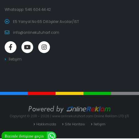
Whatsapp:
546 604 44 42
E5 Yanyol No:65 D.Köşkler Avcılar/İST
info@onlinekutuharf.com
İletişim
Copyright © 2011 - 2026 | www.onlinekutuharf.com Online Reklam LTD ŞTİ
Hakkımızda
Site Haritası
İletişim
Bizimle iletişime geçin