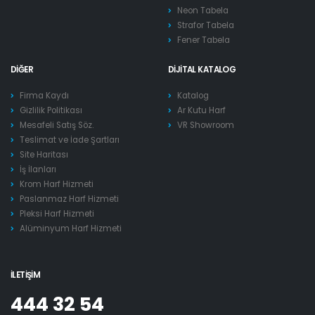
Neon Tabela
Strafor Tabela
Fener Tabela
DIĞER
DIJITAL KATALOG
Firma Kaydı
Katalog
Gizlilik Politikası
Ar Kutu Harf
Mesafeli Satış Söz.
VR Showroom
Teslimat ve İade Şartları
Site Haritası
İş İlanları
Krom Harf Hizmeti
Paslanmaz Harf Hizmeti
Pleksi Harf Hizmeti
Alüminyum Harf Hizmeti
İLETIŞIM
444 32 54