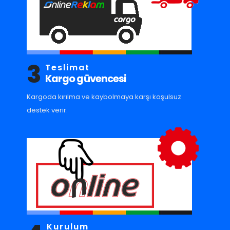
3
Teslimat
Kargo güvencesi
Kargoda kırılma ve kaybolmaya karşı koşulsuz
destek verir.
Kurulum