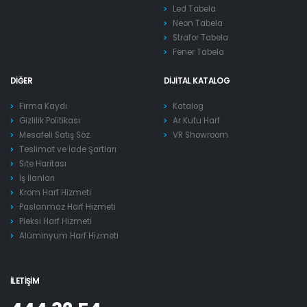
Led Tabela
Neon Tabela
Strafor Tabela
Fener Tabela
DIĞER
DIJITAL KATALOG
Firma Kaydı
Katalog
Gizlilik Politikası
Ar Kutu Harf
Mesafeli Satış Söz.
VR Showroom
Teslimat ve İade Şartları
Site Haritası
İş İlanları
Krom Harf Hizmeti
Paslanmaz Harf Hizmeti
Pleksi Harf Hizmeti
Alüminyum Harf Hizmeti
İLETIŞIM