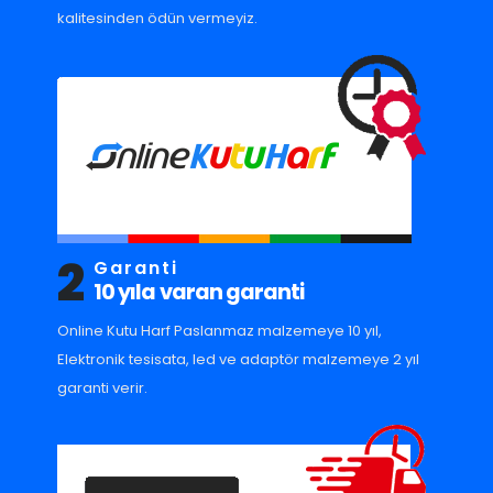
kalitesinden ödün vermeyiz.
2
Garanti
10 yıla varan garanti
Online Kutu Harf Paslanmaz malzemeye 10 yıl,
Elektronik tesisata, led ve adaptör malzemeye 2 yıl
garanti verir.