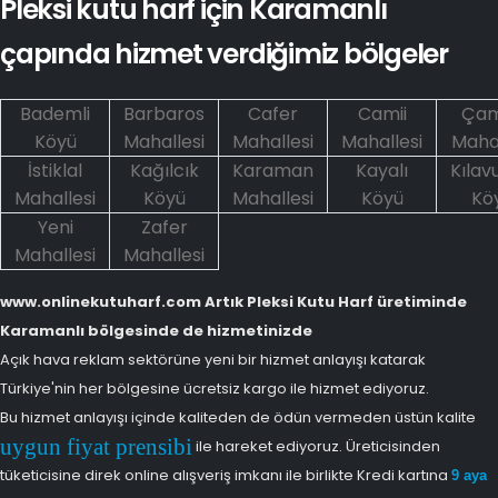
Pleksi kutu harf için Karamanlı
çapında hizmet verdiğimiz bölgeler
Bademli
Barbaros
Cafer
Camii
Çam
Köyü
Mahallesi
Mahallesi
Mahallesi
Mahal
İstiklal
Kağılcık
Karaman
Kayalı
Kılav
Mahallesi
Köyü
Mahallesi
Köyü
Kö
Yeni
Zafer
Mahallesi
Mahallesi
www.onlinekutuharf.com Artık Pleksi Kutu Harf üretiminde
Karamanlı bölgesinde de hizmetinizde
Açık hava reklam sektörüne yeni bir hizmet anlayışı katarak
Türkiye'nin her bölgesine ücretsiz kargo ile hizmet ediyoruz.
Bu hizmet anlayışı içinde kaliteden de ödün vermeden üstün kalite
uygun fiyat prensibi
ile hareket ediyoruz. Üreticisinden
tüketicisine direk online alışveriş imkanı ile birlikte Kredi kartına
9 aya