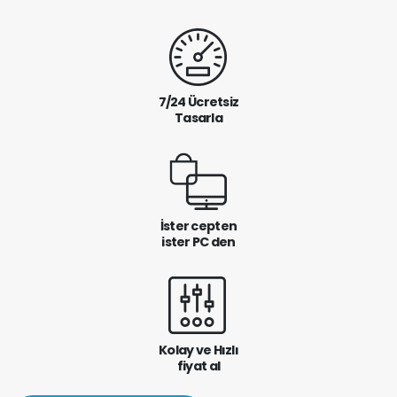
7/24 Ücretsiz
Tasarla
İster cepten
ister PC den
Kolay ve Hızlı
fiyat al