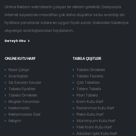
Online Reklam web tabanlı çalışan bir reklam şirketidir. Dolayısıyla
internet sayesinde masrafları çok daha düşüktür ve bu avantajı da
fiyatlara yansıtarak sizlere en uygun fiyatı sunar. Üreticiden tüketiciye
alışverişin avantajlarından faydalanın...
Detaylı Oku
ONLINE KUTU HARF
TABELA ÇEŞITLERI
Nasıl Çalışır
Tabela Örnekleri
Avantajları
Tabela Tasarla
Sık Sorulan Sorular
Çatı Tabelası
Tabela Fiyatları
Totem Tabela
Tabela Örnekleri
Pilon Tabela
Müşteri Yorumları
Krom Kutu Harf
Hakkımızda
Paslanmaz Kutu Harf
Reklamcılara Özel
Pleksi Kutu Harf
İletişim
Alüminyum Kutu Harf
Fileli Krom Kutu Harf
Arkadan Işıklı Kutu Harf