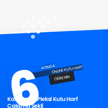
6
ADIMDA
ONLINE KUTU HARF
ÖĞRENIN
Karamanlı Pleksi Kutu Harf
Çalışma Şekli