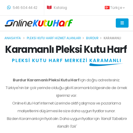
-
546 604 44 42
Katalog
Türkçe
ANASAYFA
PLEKSI KUTU HARF HIZMET ALANLARI
BURDUR
KARAMANLI
Karamanlı Pleksi Kutu Harf
PLEKSİ KUTU HARF MERKEZİ
KARAMANLI
Burdur Karamanlı Pleksi Kutu Harf
için doğru adrestesiniz.
Türkiye'nin bir çok yerinde olduğu gibi Karamanlı bölgesinde de örnek
işlerimiz var.
Online Kutu Harf internet üzerinde aktif çalışması ve pazarlama
maliyetlerini düşürmesi ile size daha uygun fiyatlar sunar.
Bizden
Karamanlı
için fiyat alın. Daha uygun fiyatlar için
'Kendi Tabelanı
Kendin Tak'