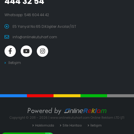
444 32 54
Whatsapp:
546 604 44 42
E5 Yanyol No:65 D.Köşkler Avcılar/İST
info@onlinekutuharf.com
İletişim
Copyright © 2011 - 2026 | www.onlinekutuharf.com Online Reklam LTD ŞTİ
Hakkımızda
Site Haritası
İletişim