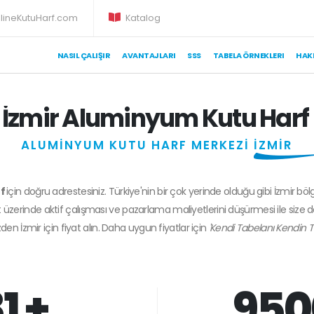
lineKutuHarf.com
Katalog
NASIL ÇALIŞIR
AVANTAJLARI
SSS
TABELA ÖRNEKLERI
HAK
İzmir Aluminyum Kutu Harf
ALUMİNYUM KUTU HARF MERKEZİ
İZMİR
rf
için doğru adrestesiniz. Türkiye'nin bir çok yerinde olduğu gibi İzmir böl
 üzerinde aktif çalışması ve pazarlama maliyetlerini düşürmesi ile size 
zden
İzmir
için fiyat alın. Daha uygun fiyatlar için
'Kendi Tabelanı Kendin T
1 +
950