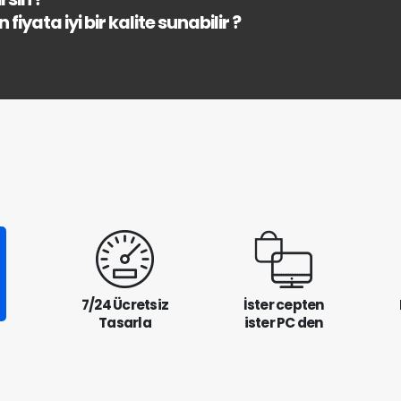
fiyata iyi bir kalite sunabilir ?
7/24 Ücretsiz
İster cepten
Tasarla
ister PC den