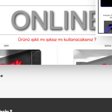
ne
rsin ?