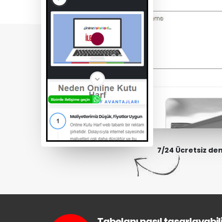
7/24 Ücretsiz de
Tabelanı nasıl tasarlayabili