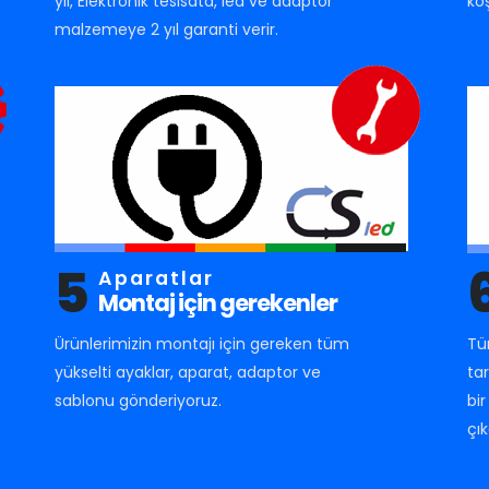
yıl, Elektronik tesisata, led ve adaptör
ko
malzemeye 2 yıl garanti verir.
5
Aparatlar
Montaj için gerekenler
Ürünlerimizin montajı için gereken tüm
Tü
yükselti ayaklar, aparat, adaptor ve
ta
sablonu gönderiyoruz.
bi
çık