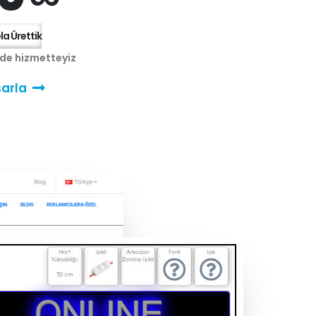
a Ürettik
nde hizmetteyiz
arla