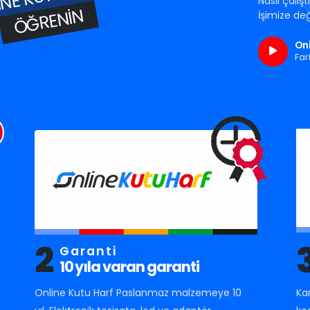
Nasıl çalış
ÖĞRENIN
İşimize değ
Onl
Far
2
Garanti
10 yıla varan garanti
Online Kutu Harf Paslanmaz malzemeye 10
Ka