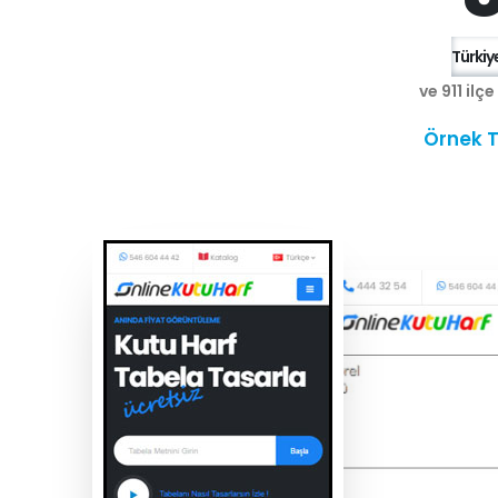
Türkiye
ve 911 ilç
Örnek T