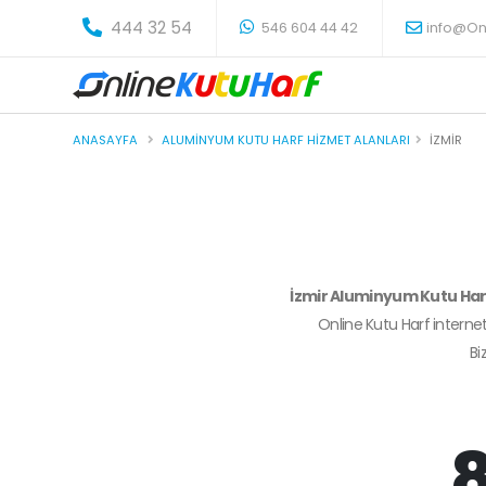
-
444 32 54
546 604 44 42
info@On
ANASAYFA
ALUMINYUM KUTU HARF HIZMET ALANLARI
İZMIR
İzmir Aluminyum Kutu Ha
Online Kutu Harf internet
Bi
8