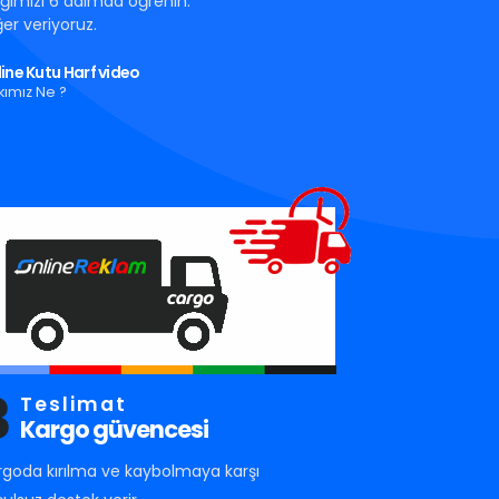
tığımızı 6 adımda öğrenin.
er veriyoruz.
ine Kutu Harf video
kımız Ne ?
3
Teslimat
Kargo güvencesi
rgoda kırılma ve kaybolmaya karşı