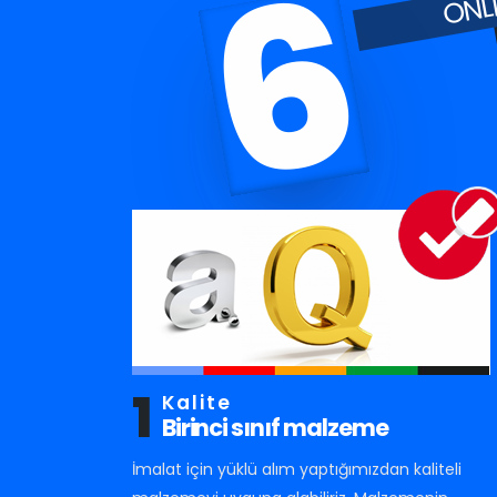
6
1
Kalite
Birinci sınıf malzeme
İmalat için yüklü alım yaptığımızdan kaliteli