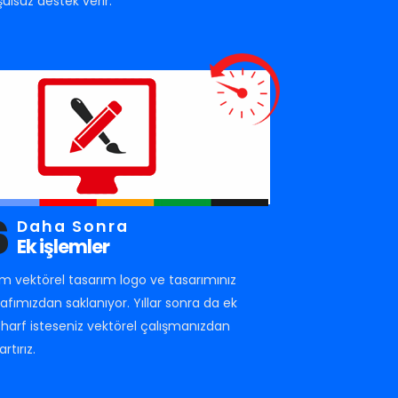
şulsuz destek verir.
6
Daha Sonra
Ek işlemler
m vektörel tasarım logo ve tasarımınız
rafımızdan saklanıyor. Yıllar sonra da ek
r harf isteseniz vektörel çalışmanızdan
artırız.