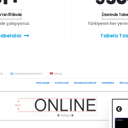
'nin 81 ilinde
Üzerinde Tabel
e de çalışıyoruz.
Türkiyenin her yeri
abelalar
Tabela Tas