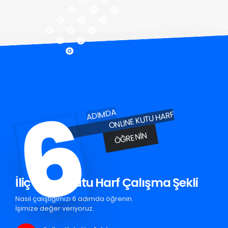
6
ADIMDA
ONLINE KUTU HARF
ÖĞRENIN
İliç Krom Kutu Harf Çalışma Şekli
Nasıl çalıştığımızı 6 adımda öğrenin.
İşimize değer veriyoruz.