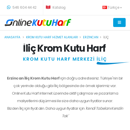
-
546 604 44 42
Katalog
Türkçe
ANASAYFA
KROM KUTU HARF HIZMET ALANLARI
ERZINCAN
İLIÇ
İliç Krom Kutu Harf
KROM KUTU HARF MERKEZİ
İLİÇ
Erzincan İliç Krom Kutu Harf
için doğru adrestesiniz. Türkiye'nin bir
çok yerinde olduğu gibi İliç bölgesinde de örnek işlerimiz var.
Online Kutu Harf internet üzerinde aktif çalışması ve pazarlama
maliyetlerini düşürmesi ile size daha uygun fiyatlar sunar.
Bizden
İliç
için fiyat alın. Daha uygun fiyatlar için
'Kendi Tabelanı Kendin
Tak'