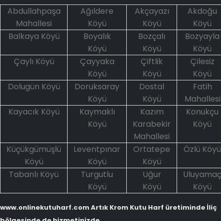
Abdullahpaşa
Ağıldere
Akçayazı
Akdoğu
Mahallesi
Köyü
Köyü
Köyü
Balkaya Köyü
Boyalık
Bozçalı
Bozyayla
Köyü
Köyü
Köyü
Çaylı Köyü
Çayyaka
Çiftlik
Çilesiz
Köyü
Köyü
Köyü
Dolugün Köyü
Doruksaray
Dostal
Fatih
Köyü
Köyü
Mahallesi
Kayacık Köyü
Kaymaklı
Kazım
Konukçu
Köyü
Karabekir
Köyü
Mahallesi
Küçükgümüşlü
Leventpınar
Ortatepe
Özlü Köyü
Köyü
Köyü
Köyü
Tabanlı Köyü
Turgutlu
Uğur
Uluyama
Köyü
Köyü
Köyü
www.onlinekutuharf.com Artık Krom Kutu Harf üretiminde İliç
bölgesinde de hizmetinizde