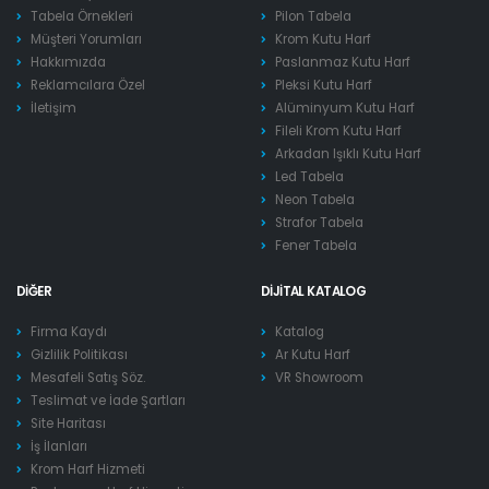
Tabela Örnekleri
Pilon Tabela
Müşteri Yorumları
Krom Kutu Harf
Hakkımızda
Paslanmaz Kutu Harf
Reklamcılara Özel
Pleksi Kutu Harf
İletişim
Alüminyum Kutu Harf
Fileli Krom Kutu Harf
Arkadan Işıklı Kutu Harf
Led Tabela
Neon Tabela
Strafor Tabela
Fener Tabela
DIĞER
DIJITAL KATALOG
Firma Kaydı
Katalog
Gizlilik Politikası
Ar Kutu Harf
Mesafeli Satış Söz.
VR Showroom
Teslimat ve İade Şartları
Site Haritası
İş İlanları
Krom Harf Hizmeti