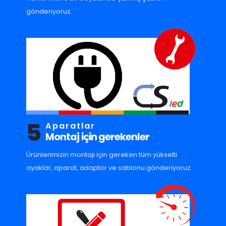
gönderiyoruz.
5
Aparatlar
Montaj için gerekenler
Ürünlerimizin montajı için gereken tüm yükselti
ayaklar, aparat, adaptor ve sablonu gönderiyoruz.