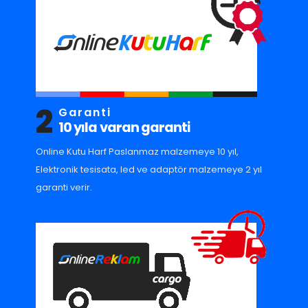
2
Garanti
10 yıla varan garanti
Online Kutu Harf Paslanmaz malzemeye 10 yıl,
Elektronik tesisata, led ve adaptör malzemeye 2 yıl
garanti verir.