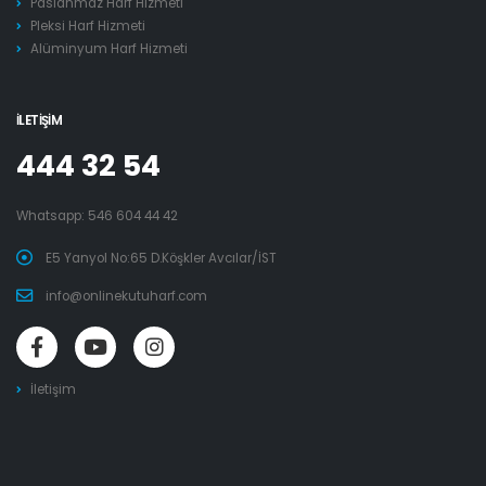
Paslanmaz Harf Hizmeti
Pleksi Harf Hizmeti
Alüminyum Harf Hizmeti
İLETIŞIM
444 32 54
Whatsapp:
546 604 44 42
E5 Yanyol No:65 D.Köşkler Avcılar/İST
info@onlinekutuharf.com
İletişim