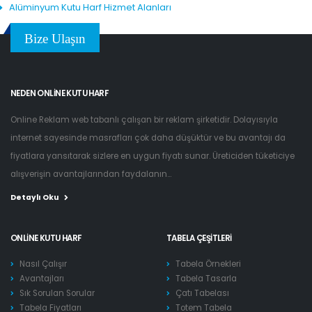
Alüminyum Kutu Harf Hizmet Alanları
Bize Ulaşın
NEDEN ONLINE KUTU HARF
Online Reklam web tabanlı çalışan bir reklam şirketidir. Dolayısıyla
internet sayesinde masrafları çok daha düşüktür ve bu avantajı da
fiyatlara yansıtarak sizlere en uygun fiyatı sunar. Üreticiden tüketiciye
alışverişin avantajlarından faydalanın...
Detaylı Oku
ONLINE KUTU HARF
TABELA ÇEŞITLERI
Nasıl Çalışır
Tabela Örnekleri
Avantajları
Tabela Tasarla
Sık Sorulan Sorular
Çatı Tabelası
Tabela Fiyatları
Totem Tabela