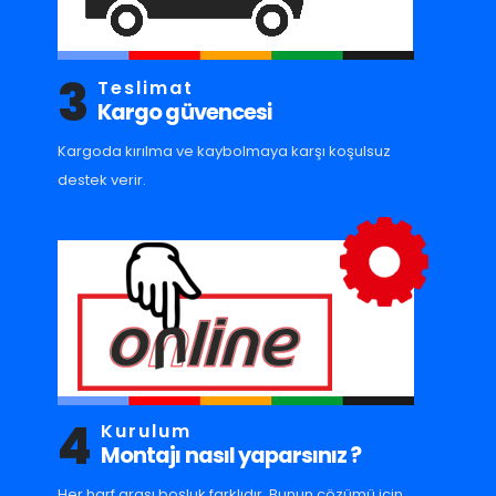
3
Teslimat
Kargo güvencesi
Kargoda kırılma ve kaybolmaya karşı koşulsuz
destek verir.
4
Kurulum
Montajı nasıl yaparsınız ?
Her harf arası boşluk farklıdır. Bunun çözümü için