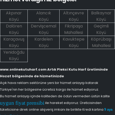
Akpınar
Alancık
Altınçevre
Balkaynar
Köyü
Köyü
Köyü
Köyü
Dalören
Dervişcemal
Fikripaşa
Geçimli
Köyü
Köyü
Mahallesi
Köyü
Karaçavuş
Kardelen
Kavuktepe
Köprübaşı
Köyü
Köyü
Köyü
Mahallesi
Yenidoğdu
Köyü
www.onlinekutuharf.com Artık Pleksi Kutu Harf üretiminde
Hozat bölgesinde de hizmetinizde
Açık hava reklam sektörüne yeni bir hizmet anlayışı katarak
Türkiye'nin her bölgesine ücretsiz kargo ile hizmet ediyoruz.
Bu hizmet anlayışı içinde kaliteden de ödün vermeden üstün kalite
uygun fiyat prensibi
ile hareket ediyoruz. Üreticisinden
tüketicisine direk online alışveriş imkanı ile birlikte Kredi kartına
9 aya