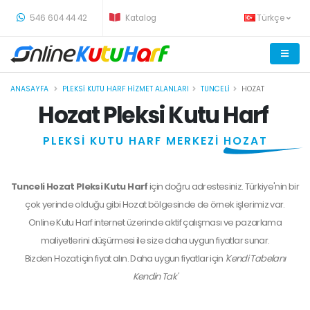
-
546 604 44 42
Katalog
Türkçe
ANASAYFA
PLEKSI KUTU HARF HIZMET ALANLARI
TUNCELI
HOZAT
Hozat Pleksi Kutu Harf
PLEKSİ KUTU HARF MERKEZİ
HOZAT
Tunceli Hozat Pleksi Kutu Harf
için doğru adrestesiniz. Türkiye'nin bir
çok yerinde olduğu gibi Hozat bölgesinde de örnek işlerimiz var.
Online Kutu Harf internet üzerinde aktif çalışması ve pazarlama
maliyetlerini düşürmesi ile size daha uygun fiyatlar sunar.
Bizden
Hozat
için fiyat alın. Daha uygun fiyatlar için
'Kendi Tabelanı
Kendin Tak'