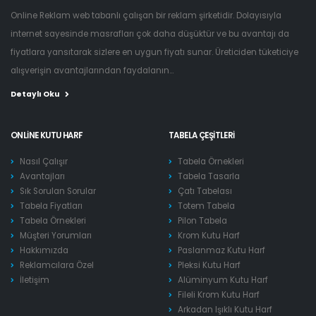
Online Reklam web tabanlı çalışan bir reklam şirketidir. Dolayısıyla
internet sayesinde masrafları çok daha düşüktür ve bu avantajı da
fiyatlara yansıtarak sizlere en uygun fiyatı sunar. Üreticiden tüketiciye
alışverişin avantajlarından faydalanın...
Detaylı Oku
ONLINE KUTU HARF
TABELA ÇEŞITLERI
Nasıl Çalışır
Tabela Örnekleri
Avantajları
Tabela Tasarla
Sık Sorulan Sorular
Çatı Tabelası
Tabela Fiyatları
Totem Tabela
Tabela Örnekleri
Pilon Tabela
Müşteri Yorumları
Krom Kutu Harf
Hakkımızda
Paslanmaz Kutu Harf
Reklamcılara Özel
Pleksi Kutu Harf
İletişim
Alüminyum Kutu Harf
Fileli Krom Kutu Harf
Arkadan Işıklı Kutu Harf