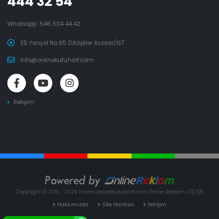
444 32 54
Whatsapp:
546 604 44 42
E5 Yanyol No:65 D.Köşkler Avcılar/İST
info@onlinekutuharf.com
İletişim
Copyright © 2011 - 2026 | www.onlinekutuharf.com Online Reklam LTD ŞTİ
Hakkımızda
Site Haritası
İletişim