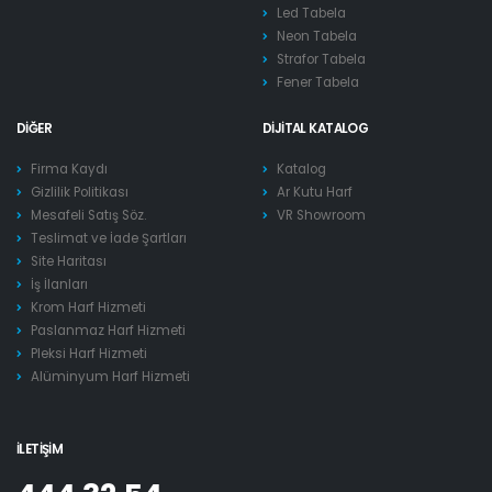
Led Tabela
Neon Tabela
Strafor Tabela
Fener Tabela
DIĞER
DIJITAL KATALOG
Firma Kaydı
Katalog
Gizlilik Politikası
Ar Kutu Harf
Mesafeli Satış Söz.
VR Showroom
Teslimat ve İade Şartları
Site Haritası
İş İlanları
Krom Harf Hizmeti
Paslanmaz Harf Hizmeti
Pleksi Harf Hizmeti
Alüminyum Harf Hizmeti
İLETIŞIM