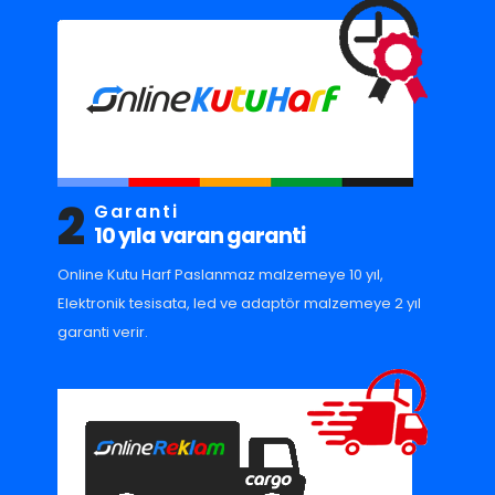
2
Garanti
10 yıla varan garanti
Online Kutu Harf Paslanmaz malzemeye 10 yıl,
Elektronik tesisata, led ve adaptör malzemeye 2 yıl
garanti verir.