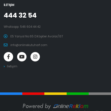
İLETIŞIM
444 32 54
Whatsapp:
546 604 44 42
E5 Yanyol No:65 D.Köşkler Avcılar/İST
info@onlinekutuharf.com
İletişim