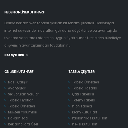
NEDEN ONLINE KUTU HARF
Online Reklam web tabanlı çalışan bir reklam şirketidir. Dolayısıyla
internet sayesinde masrafları çok daha düşüktür ve bu avantajı da
fiyatlara yansıtarak sizlere en uygun fiyatı sunar. Üreticiden tüketiciye
alışverişin avantajlarından faydalanın...
Detaylı Oku
ONLINE KUTU HARF
TABELA ÇEŞITLERI
Nasıl Çalışır
Tabela Örnekleri
Avantajları
Tabela Tasarla
Sık Sorulan Sorular
Çatı Tabelası
Tabela Fiyatları
Totem Tabela
Tabela Örnekleri
Pilon Tabela
Müşteri Yorumları
Krom Kutu Harf
Hakkımızda
Paslanmaz Kutu Harf
Reklamcılara Özel
Pleksi Kutu Harf