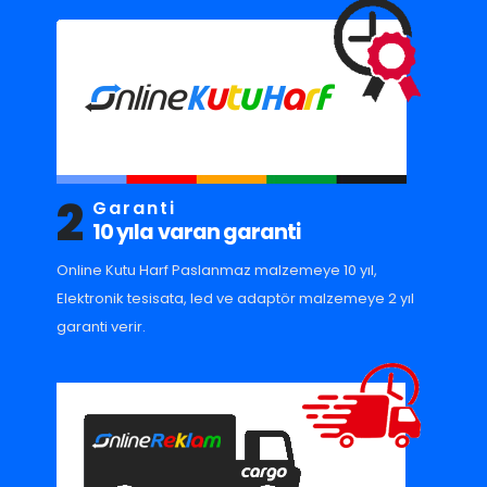
2
Garanti
10 yıla varan garanti
Online Kutu Harf Paslanmaz malzemeye 10 yıl,
Elektronik tesisata, led ve adaptör malzemeye 2 yıl
garanti verir.