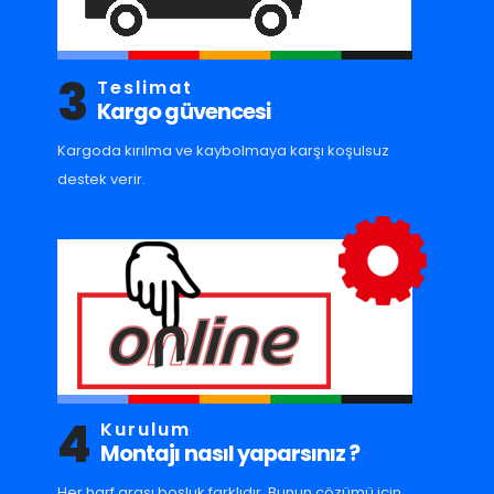
3
Teslimat
Kargo güvencesi
Kargoda kırılma ve kaybolmaya karşı koşulsuz
destek verir.
4
Kurulum
Montajı nasıl yaparsınız ?
Her harf arası boşluk farklıdır. Bunun çözümü için