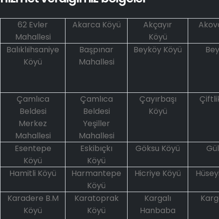
62 Evler
Akarca Köyü
Akçayır
Akova
Mahallesi
Köyü
Balıklıihsaniye
Başpınar
Beyköy Köyü
Bey
Köyü
Mahallesi
Çamlıca
Çamlıca
Çayırbaşı
Çiftl
Beldesi
Beldesi
Köyü
Merkez
Yeşiller
Mahallesi
Mahallesi
Esentepe
Eskibıçkı
Göksu Köyü
Gül
Köyü
Köyü
Hamitli Köyü
Harmantepe
Hicriye Köyü
Hüsey
Köyü
Karadere B.M
Karatoprak
Kargalı
Karg
Köyü
Köyü
Hanbaba