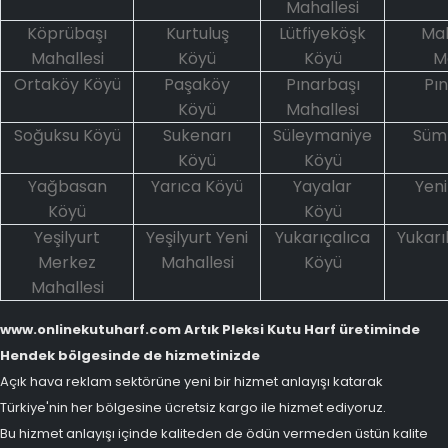
Mahallesi
Köprübaşı
Kurtuluş
Lütfiyeköşk
Ma
Mahallesi
Köyü
Köyü
M
Ortaköy Köyü
Paşaköy
Pınarbaşı
Pın
Köyü
Mahallesi
Soğuksu Köyü
Sukenarı
Süleymaniye
Sümb
Köyü
Köyü
Yağbasan
Yarıca Köyü
Yayalar
Yeni
Köyü
Köyü
Yeşilyurt
Yeşilyurt Yeni
Yukarıçalıca
Yukarı
Merkez
Mahallesi
Köyü
Mahallesi
www.onlinekutuharf.com Artık Pleksi Kutu Harf üretiminde
Hendek bölgesinde de hizmetinizde
Açık hava reklam sektörüne yeni bir hizmet anlayışı katarak
Türkiye'nin her bölgesine ücretsiz kargo ile hizmet ediyoruz.
Bu hizmet anlayışı içinde kaliteden de ödün vermeden üstün kalite