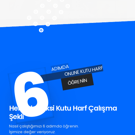
6
ADIMDA
ONLINE KUTU HARF
ÖĞRENIN
Hendek Pleksi Kutu Harf Çalışma
Şekli
Nasıl çalıştığımızı 6 adımda öğrenin.
İşimize değer veriyoruz.