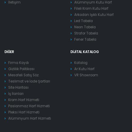
İletişim
Alüminyum Kutu Harf
Fileli Krom Kutu Harf
Arkadan Işıklı Kutu Harf
Led Tabela
Neon Tabela
Strafor Tabela
Fener Tabela
DIĞER
DIJITAL KATALOG
Firma Kaydı
Katalog
Gizlilik Politikası
Ar Kutu Harf
Mesafeli Satış Söz.
VR Showroom
Teslimat ve İade Şartları
Site Haritası
İş İlanları
Krom Harf Hizmeti
Paslanmaz Harf Hizmeti
Pleksi Harf Hizmeti
Alüminyum Harf Hizmeti