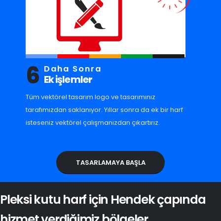
6
Daha Sonra
Ek işlemler
Tüm vektörel tasarım logo ve tasarımınız
tarafımızdan saklanıyor. Yıllar sonra da ek bir harf
isteseniz vektörel çalışmanızdan çıkartırız.
TASARLAMAYA BAŞLA
Pleksi kutu harf için Hendek çapında
hizmet verdiğimiz bölgeler