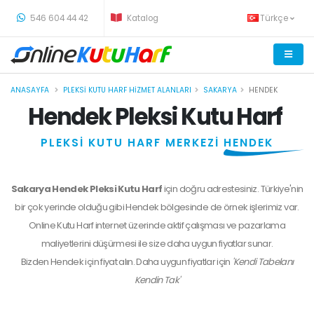
-
546 604 44 42
Katalog
Türkçe
ANASAYFA
PLEKSI KUTU HARF HIZMET ALANLARI
SAKARYA
HENDEK
Hendek Pleksi Kutu Harf
PLEKSİ KUTU HARF MERKEZİ
HENDEK
Sakarya Hendek Pleksi Kutu Harf
için doğru adrestesiniz. Türkiye'nin
bir çok yerinde olduğu gibi Hendek bölgesinde de örnek işlerimiz var.
Online Kutu Harf internet üzerinde aktif çalışması ve pazarlama
maliyetlerini düşürmesi ile size daha uygun fiyatlar sunar.
Bizden
Hendek
için fiyat alın. Daha uygun fiyatlar için
'Kendi Tabelanı
Kendin Tak'