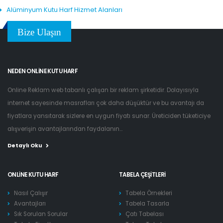
Alüminyum Kutu Harf Hizmet Alanları
Bize Ulaşın
NEDEN ONLINE KUTU HARF
Online Reklam web tabanlı çalışan bir reklam şirketidir. Dolayısıyla
internet sayesinde masrafları çok daha düşüktür ve bu avantajı da
fiyatlara yansıtarak sizlere en uygun fiyatı sunar. Üreticiden tüketiciye
alışverişin avantajlarından faydalanın...
Detaylı Oku
ONLINE KUTU HARF
TABELA ÇEŞITLERI
Nasıl Çalışır
Tabela Örnekleri
Avantajları
Tabela Tasarla
Sık Sorulan Sorular
Çatı Tabelası