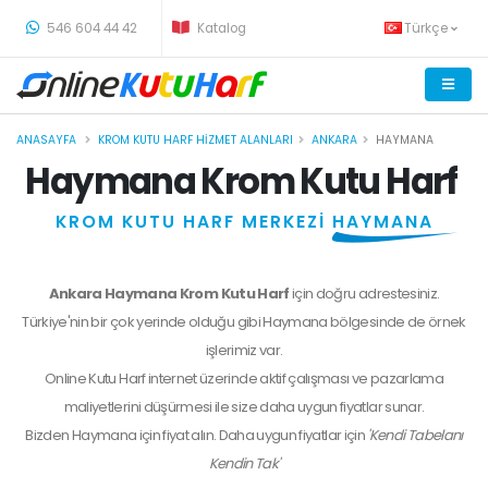
-
546 604 44 42
Katalog
Türkçe
ANASAYFA
KROM KUTU HARF HIZMET ALANLARI
ANKARA
HAYMANA
Haymana Krom Kutu Harf
KROM KUTU HARF MERKEZİ
HAYMANA
Ankara Haymana Krom Kutu Harf
için doğru adrestesiniz.
Türkiye'nin bir çok yerinde olduğu gibi Haymana bölgesinde de örnek
işlerimiz var.
Online Kutu Harf internet üzerinde aktif çalışması ve pazarlama
maliyetlerini düşürmesi ile size daha uygun fiyatlar sunar.
Bizden
Haymana
için fiyat alın. Daha uygun fiyatlar için
'Kendi Tabelanı
Kendin Tak'