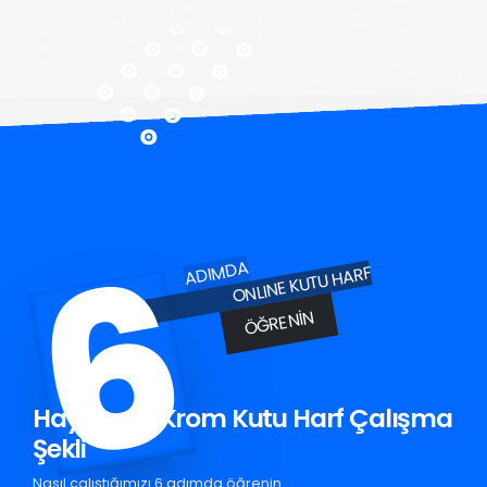
6
ADIMDA
ONLINE KUTU HARF
ÖĞRENIN
Haymana Krom Kutu Harf Çalışma
Şekli
Nasıl çalıştığımızı 6 adımda öğrenin.