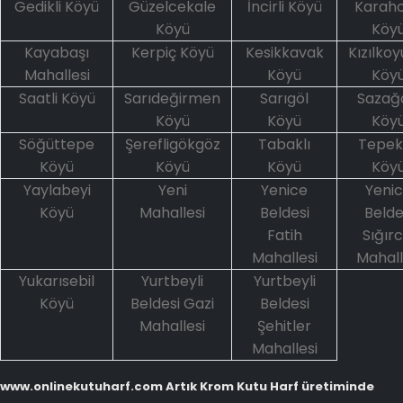
Gedikli Köyü
Güzelcekale
İncirli Köyü
Karah
Köyü
Köy
Kayabaşı
Kerpiç Köyü
Kesikkavak
Kızılkoy
Mahallesi
Köyü
Köy
Saatli Köyü
Sarıdeğirmen
Sarıgöl
Sazağ
Köyü
Köyü
Köy
Söğüttepe
Şerefligökgöz
Tabaklı
Tepek
Köyü
Köyü
Köyü
Köy
Yaylabeyi
Yeni
Yenice
Yeni
Köyü
Mahallesi
Beldesi
Belde
Fatih
Sığırc
Mahallesi
Mahall
Yukarısebil
Yurtbeyli
Yurtbeyli
Köyü
Beldesi Gazi
Beldesi
Mahallesi
Şehitler
Mahallesi
www.onlinekutuharf.com Artık Krom Kutu Harf üretiminde