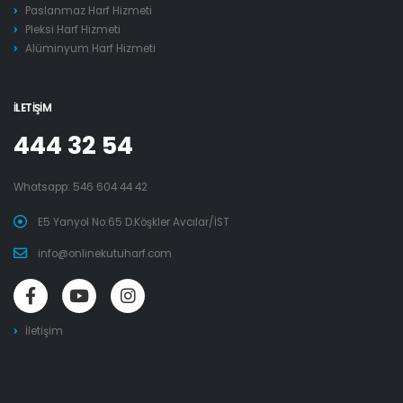
Paslanmaz Harf Hizmeti
Pleksi Harf Hizmeti
Alüminyum Harf Hizmeti
İLETIŞIM
444 32 54
Whatsapp:
546 604 44 42
E5 Yanyol No:65 D.Köşkler Avcılar/İST
info@onlinekutuharf.com
İletişim