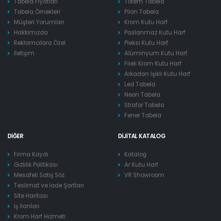
Tabela Fiyatları
Totem Tabela
Tabela Örnekleri
Pilon Tabela
Müşteri Yorumları
Krom Kutu Harf
Hakkımızda
Paslanmaz Kutu Harf
Reklamcılara Özel
Pleksi Kutu Harf
İletişim
Alüminyum Kutu Harf
Fileli Krom Kutu Harf
Arkadan Işıklı Kutu Harf
Led Tabela
Neon Tabela
Strafor Tabela
Fener Tabela
DIĞER
DIJITAL KATALOG
Firma Kaydı
Katalog
Gizlilik Politikası
Ar Kutu Harf
Mesafeli Satış Söz.
VR Showroom
Teslimat ve İade Şartları
Site Haritası
İş İlanları
Krom Harf Hizmeti