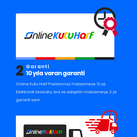
2
Garanti
10 yıla varan garanti
Online Kutu Harf Paslanmaz malzemeye 10 yıl,
Elektronik tesisata, led ve adaptör malzemeye 2 yıl
garanti verir.