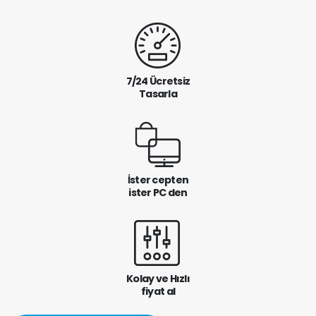
7/24 Ücretsiz
Tasarla
İster cepten
ister PC den
Kolay ve Hızlı
fiyat al