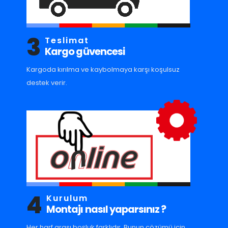
3
Teslimat
Kargo güvencesi
Kargoda kırılma ve kaybolmaya karşı koşulsuz
destek verir.
4
Kurulum
Montajı nasıl yaparsınız ?
Her harf arası boşluk farklıdır. Bunun çözümü için