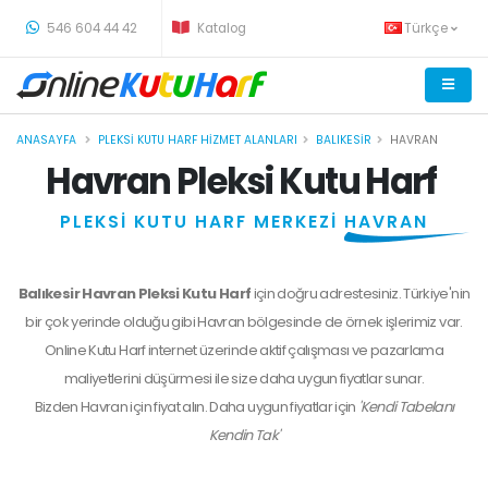
-
546 604 44 42
Katalog
Türkçe
ANASAYFA
PLEKSI KUTU HARF HIZMET ALANLARI
BALIKESIR
HAVRAN
Havran Pleksi Kutu Harf
PLEKSİ KUTU HARF MERKEZİ
HAVRAN
Balıkesir Havran Pleksi Kutu Harf
için doğru adrestesiniz. Türkiye'nin
bir çok yerinde olduğu gibi Havran bölgesinde de örnek işlerimiz var.
Online Kutu Harf internet üzerinde aktif çalışması ve pazarlama
maliyetlerini düşürmesi ile size daha uygun fiyatlar sunar.
Bizden
Havran
için fiyat alın. Daha uygun fiyatlar için
'Kendi Tabelanı
Kendin Tak'