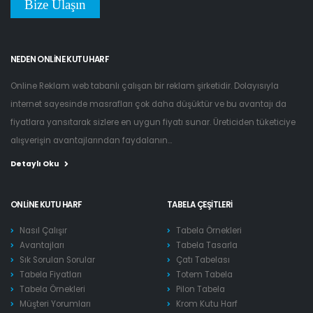
Bize Ulaşın
NEDEN ONLINE KUTU HARF
Online Reklam web tabanlı çalışan bir reklam şirketidir. Dolayısıyla
internet sayesinde masrafları çok daha düşüktür ve bu avantajı da
fiyatlara yansıtarak sizlere en uygun fiyatı sunar. Üreticiden tüketiciye
alışverişin avantajlarından faydalanın...
Detaylı Oku
ONLINE KUTU HARF
TABELA ÇEŞITLERI
Nasıl Çalışır
Tabela Örnekleri
Avantajları
Tabela Tasarla
Sık Sorulan Sorular
Çatı Tabelası
Tabela Fiyatları
Totem Tabela
Tabela Örnekleri
Pilon Tabela
Müşteri Yorumları
Krom Kutu Harf