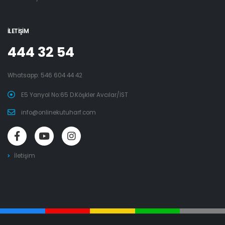
İLETIŞIM
444 32 54
Whatsapp:
546 604 44 42
E5 Yanyol No:65 D.Köşkler Avcılar/İST
info@onlinekutuharf.com
İletişim