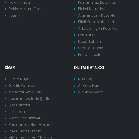
Hakkımızda
Paslanmaz Kutu Harf
Reklamcılara Özel
Pleksi Kutu Harf
İletişim
Alüminyum Kutu Harf
Fileli Krom Kutu Harf
Arkadan Işıklı Kutu Harf
Led Tabela
Neon Tabela
Strafor Tabela
Fener Tabela
DIĞER
DIJITAL KATALOG
Firma Kaydı
Katalog
Gizlilik Politikası
Ar Kutu Harf
Mesafeli Satış Söz.
VR Showroom
Teslimat ve İade Şartları
Site Haritası
İş İlanları
Krom Harf Hizmeti
Paslanmaz Harf Hizmeti
Pleksi Harf Hizmeti
Alüminyum Harf Hizmeti