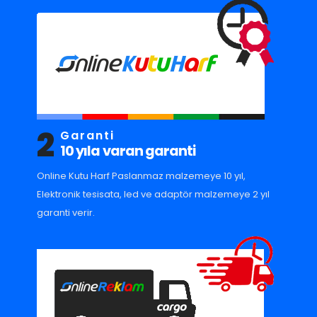
2
Garanti
10 yıla varan garanti
Online Kutu Harf Paslanmaz malzemeye 10 yıl,
Elektronik tesisata, led ve adaptör malzemeye 2 yıl
garanti verir.