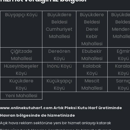
Büyşapçı Köyü
Büyükdere
Büyükdere
Büyükde
Beldesi
Beldesi
Beldes
Cumhuriyet
Derei
Mender
Mahallesi
Kebir
Mahalle
Mahallesi
Çiğitzade
Dereören
Ebubekir
Eğmir
Mahallesi
Köyü
Mahallesi
Köyü
Hüseyinbeşeler
İnönü Köyü
Kalabak
Karala
Köyü
Köyü
Köyü
Küçükdere
Küçükşapçı
Mescit
Sarnı
Köyü
Köyü
Mahallesi
Köyü
Yeni Mahallesi
www.onlinekutuharf.com Artık Pleksi Kutu Harf üretiminde
Havran bölgesinde de hizmetinizde
Açık hava reklam sektörüne yeni bir hizmet anlayışı katarak