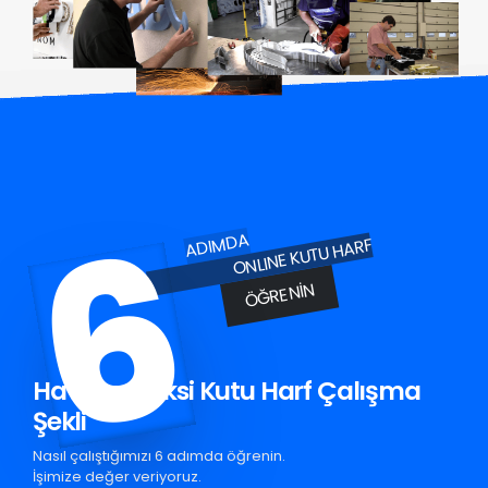
6
ADIMDA
ONLINE KUTU HARF
ÖĞRENIN
Havran Pleksi Kutu Harf Çalışma
Şekli
Nasıl çalıştığımızı 6 adımda öğrenin.
İşimize değer veriyoruz.