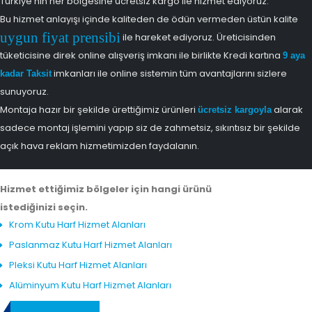
Türkiye'nin her bölgesine ücretsiz kargo ile hizmet ediyoruz.
Bu hizmet anlayışı içinde kaliteden de ödün vermeden üstün kalite
uygun fiyat prensibi
ile hareket ediyoruz. Üreticisinden
tüketicisine direk online alışveriş imkanı ile birlikte Kredi kartına
9 aya
imkanları ile online sistemin tüm avantajlarını sizlere
kadar Taksit
sunuyoruz.
Montaja hazır bir şekilde ürettiğimiz ürünleri
alarak
ücretsiz kargoyla
sadece montaj işlemini yapıp siz de zahmetsiz, sıkıntısız bir şekilde
açık hava reklam hizmetimizden faydalanın.
Hizmet ettiğimiz bölgeler için hangi ürünü
istediğinizi seçin.
Krom Kutu Harf Hizmet Alanları
Paslanmaz Kutu Harf Hizmet Alanları
Pleksi Kutu Harf Hizmet Alanları
Alüminyum Kutu Harf Hizmet Alanları