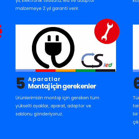
yıl, Elektronik tesisata, led ve adaptör
ko
malzemeye 2 yıl garanti verir.
5
Aparatlar
Montaj için gerekenler
Ürünlerimizin montajı için gereken tüm
Tü
yükselti ayaklar, aparat, adaptor ve
ta
sablonu gönderiyoruz.
bi
çık