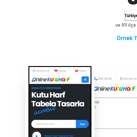
Türkiye
ve 911 ilç
Örnek T