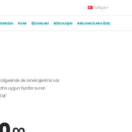
Türkçe
KIMIZDA
FUAR
İŞ İLANLARI
BIZE ULAŞIN
REKLAMCILARA ÖZEL
bölgesinde de örnek işlerimiz var.
daha uygun fiyatlar sunar.
Tak'
0 ∞