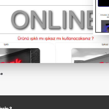
ne
rsin ?