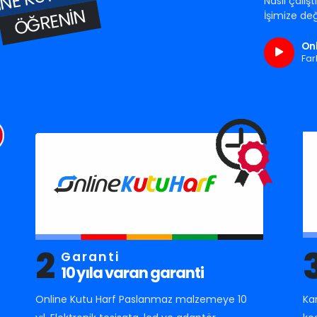
Nasıl çalış
ÖĞRENIN
İşimize değ
Onl
Far
2
Garanti
10 yıla varan garanti
Online Kutu Harf Paslanmaz malzemeye 10
Ka