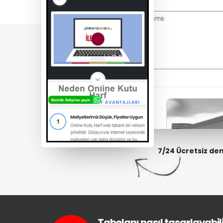
7/24 Ücretsiz de
Tabelanı nasıl tasarlayabili