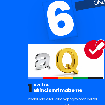
6
1
Kalite
Birinci sınıf malzeme
İmalat için yüklü alım yaptığımızdan kaliteli