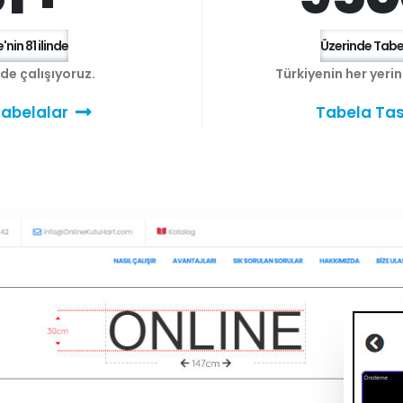
'nin 81 ilinde
Üzerinde Tabel
e de çalışıyoruz.
Türkiyenin her yeri
abelalar
Tabela Tas