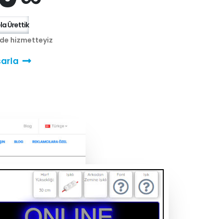
a Ürettik
nde hizmetteyiz
arla