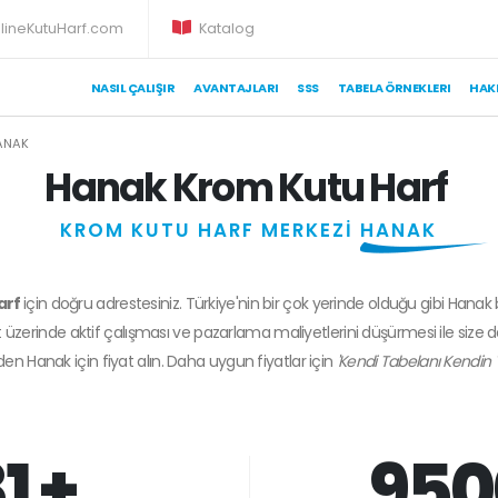
lineKutuHarf.com
Katalog
NASIL ÇALIŞIR
AVANTAJLARI
SSS
TABELA ÖRNEKLERI
HAK
ANAK
Hanak Krom Kutu Harf
KROM KUTU HARF MERKEZİ
HANAK
arf
için doğru adrestesiniz. Türkiye'nin bir çok yerinde olduğu gibi Hanak 
 üzerinde aktif çalışması ve pazarlama maliyetlerini düşürmesi ile size 
zden
Hanak
için fiyat alın. Daha uygun fiyatlar için
'Kendi Tabelanı Kendin 
1 +
950