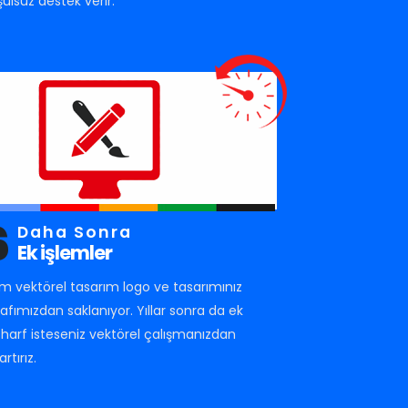
şulsuz destek verir.
6
Daha Sonra
Ek işlemler
m vektörel tasarım logo ve tasarımınız
rafımızdan saklanıyor. Yıllar sonra da ek
r harf isteseniz vektörel çalışmanızdan
artırız.