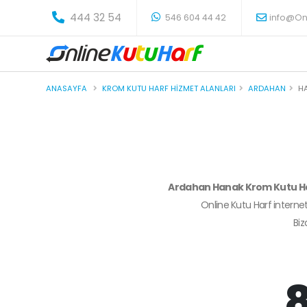
-
444 32 54
546 604 44 42
info@On
ANASAYFA
KROM KUTU HARF HIZMET ALANLARI
ARDAHAN
H
Ardahan Hanak Krom Kutu H
Online Kutu Harf internet
Bi
8