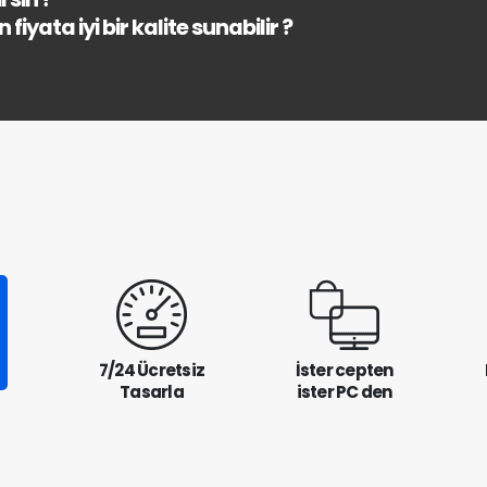
fiyata iyi bir kalite sunabilir ?
7/24 Ücretsiz
İster cepten
Tasarla
ister PC den