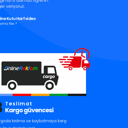
tığımızı 6 adımda öğrenin.
er veriyoruz.
ine Kutu Harf video
kımız Ne ?
3
Teslimat
Kargo güvencesi
rgoda kırılma ve kaybolmaya karşı