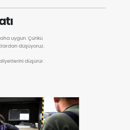
atı
 daha uygun. Çünkü
tlardan düşüyoruz.
iyetlerini düşürür.