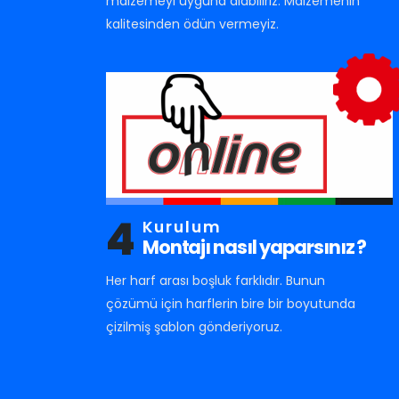
malzemeyi uyguna alabiliriz. Malzemenin
kalitesinden ödün vermeyiz.
4
Kurulum
Montajı nasıl yaparsınız ?
Her harf arası boşluk farklıdır. Bunun
çözümü için harflerin bire bir boyutunda
çizilmiş şablon gönderiyoruz.