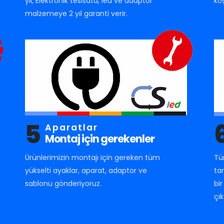
yıl, Elektronik tesisata, led ve adaptör
ko
malzemeye 2 yıl garanti verir.
5
Aparatlar
Montaj için gerekenler
Ürünlerimizin montajı için gereken tüm
Tü
yükselti ayaklar, aparat, adaptor ve
ta
sablonu gönderiyoruz.
bi
çık