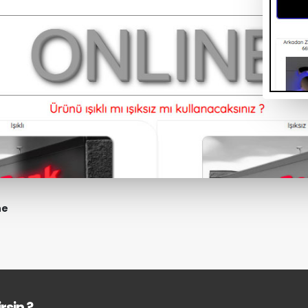
ne
rsin ?