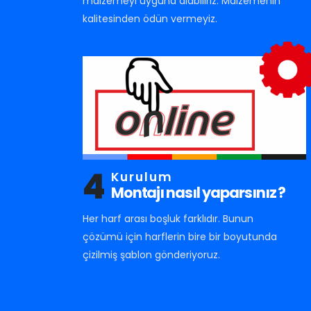
malzemeyi uyguna alabiliriz. Malzemenin
kalitesinden ödün vermeyiz.
4
Kurulum
Montajı nasıl yaparsınız ?
Her harf arası boşluk farklıdır. Bunun
çözümü için harflerin bire bir boyutunda
çizilmiş şablon gönderiyoruz.