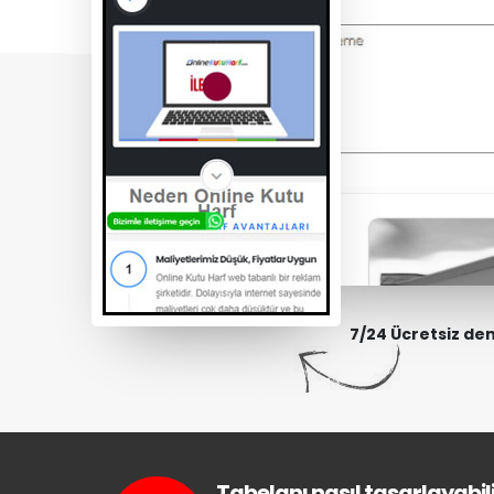
7/24 Ücretsiz de
Tabelanı nasıl tasarlayabili