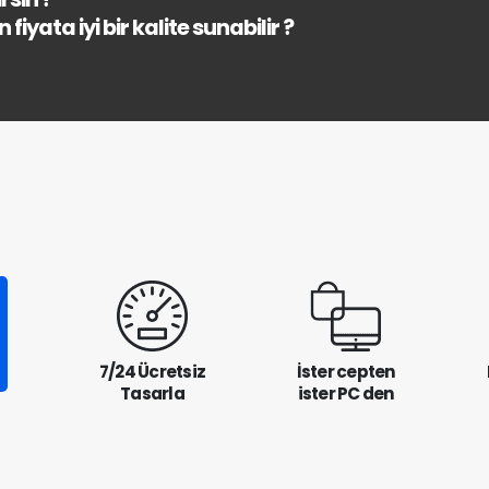
fiyata iyi bir kalite sunabilir ?
7/24 Ücretsiz
İster cepten
Tasarla
ister PC den