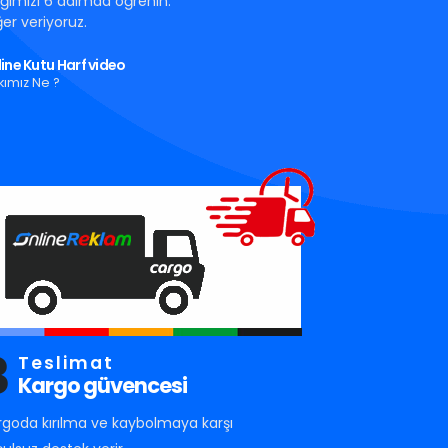
tığımızı 6 adımda öğrenin.
er veriyoruz.
ine Kutu Harf video
kımız Ne ?
3
Teslimat
Kargo güvencesi
rgoda kırılma ve kaybolmaya karşı