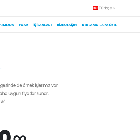
Türkçe
KIMIZDA
FUAR
İŞ İLANLARI
BIZE ULAŞIN
REKLAMCILARA ÖZEL
lgesinde de örnek işlerimiz var.
daha uygun fiyatlar sunar.
ak'
0 ∞