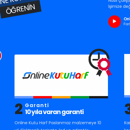
Nasıl çalış
ÖĞRENIN
İşimize değ
Onl
Far
2
Garanti
10 yıla varan garanti
Online Kutu Harf Paslanmaz malzemeye 10
Ka