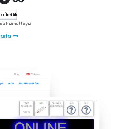
a Ürettik
nde hizmetteyiz
arla