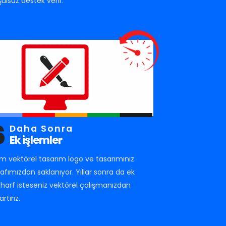
şulsuz destek verir.
6
Daha Sonra
Ek işlemler
m vektörel tasarım logo ve tasarımınız
rafımızdan saklanıyor. Yıllar sonra da ek
r harf isteseniz vektörel çalışmanızdan
artırız.