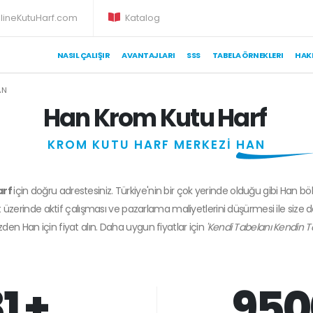
lineKutuHarf.com
Katalog
NASIL ÇALIŞIR
AVANTAJLARI
SSS
TABELA ÖRNEKLERI
HAK
AN
Han Krom Kutu Harf
KROM KUTU HARF MERKEZİ
HAN
arf
için doğru adrestesiniz. Türkiye'nin bir çok yerinde olduğu gibi Han bö
 üzerinde aktif çalışması ve pazarlama maliyetlerini düşürmesi ile size 
izden
Han
için fiyat alın. Daha uygun fiyatlar için
'Kendi Tabelanı Kendin T
1 +
950