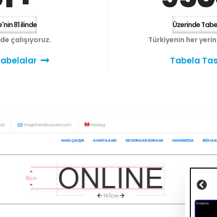
'nin 81 ilinde
Üzerinde Tabel
e de çalışıyoruz.
Türkiyenin her yeri
abelalar
Tabela Tas