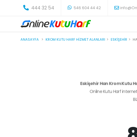
-
444 32 54
546 604 44 42
info@On
ANASAYFA
KROM KUTU HARF HIZMET ALANLARI
ESKIŞEHIR
H
Eskişehir Han Krom Kutu H
Online Kutu Harf internet
B
8