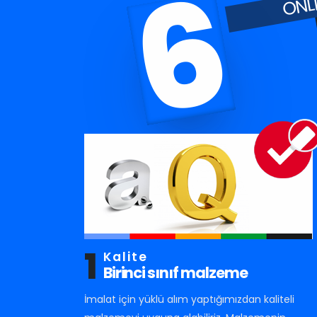
6
1
Kalite
Birinci sınıf malzeme
İmalat için yüklü alım yaptığımızdan kaliteli