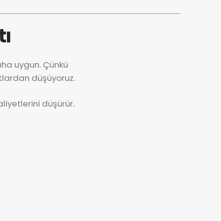
tı
daha uygun. Çünkü
tlardan düşüyoruz.
iyetlerini düşürür.