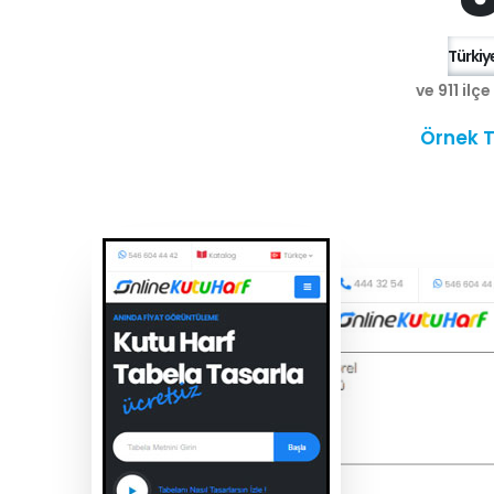
Türkiye
ve 911 ilç
Örnek T