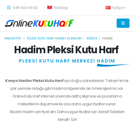
-
546 604 44 42
Katalog
Türkçe
ANASAYFA
PLEKSI KUTU HARF HIZMET ALANLARI
KONYA
HADIM
Hadim Pleksi Kutu Harf
PLEKSİ KUTU HARF MERKEZİ
HADİM
Konya Hadim Pleksi Kutu Harf
için doğru adrestesiniz. Türkiye'nin bir
çok yerinde olduğu gibi Hadim bölgesinde de örnek işlerimiz var.
Online Kutu Harf internet üzerinde aktif çalışması ve pazarlama
maliyetlerini düşürmesi ile size daha uygun fiyatlar sunar.
Bizden
Hadim
için fiyat alın. Daha uygun fiyatlar için
'Kendi Tabelanı
Kendin Tak'