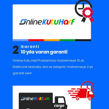
2
Garanti
10 yıla varan garanti
Online Kutu Harf Paslanmaz malzemeye 10 yıl,
Elektronik tesisata, led ve adaptör malzemeye 2 yıl
garanti verir.