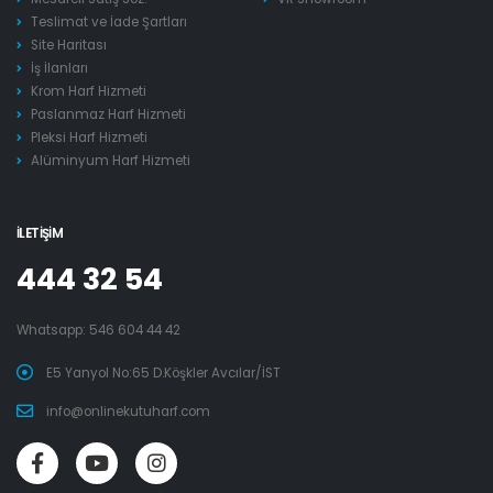
Teslimat ve İade Şartları
Site Haritası
İş İlanları
Krom Harf Hizmeti
Paslanmaz Harf Hizmeti
Pleksi Harf Hizmeti
Alüminyum Harf Hizmeti
İLETIŞIM
444 32 54
Whatsapp:
546 604 44 42
E5 Yanyol No:65 D.Köşkler Avcılar/İST
info@onlinekutuharf.com