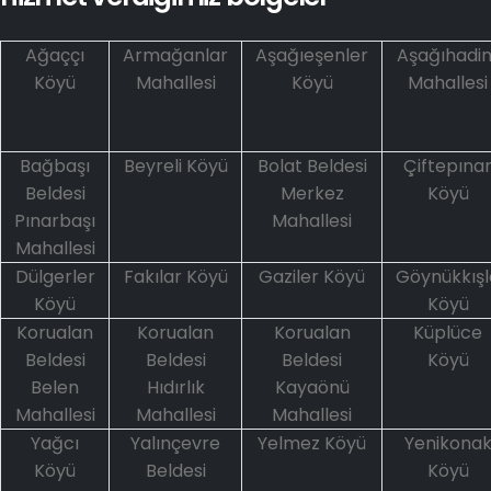
Ağaççı
Armağanlar
Aşağıeşenler
Aşağıhadi
Köyü
Mahallesi
Köyü
Mahallesi
Bağbaşı
Beyreli Köyü
Bolat Beldesi
Çiftepına
Beldesi
Merkez
Köyü
Pınarbaşı
Mahallesi
Mahallesi
Dülgerler
Fakılar Köyü
Gaziler Köyü
Göynükkışl
Köyü
Köyü
Korualan
Korualan
Korualan
Küplüce
Beldesi
Beldesi
Beldesi
Köyü
Belen
Hıdırlık
Kayaönü
Mahallesi
Mahallesi
Mahallesi
Yağcı
Yalınçevre
Yelmez Köyü
Yenikona
Köyü
Beldesi
Köyü