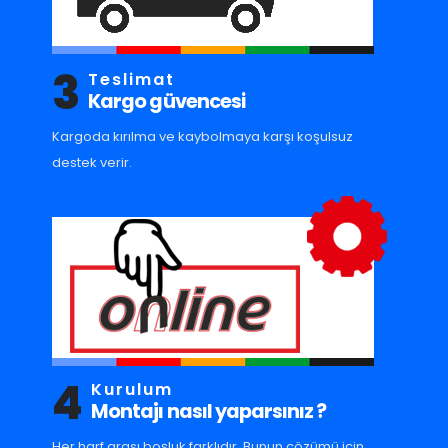
3
Teslimat
Kargo güvencesi
Kargoda kırılma ve kaybolmaya karşı koşulsuz
destek verir.
4
Kurulum
Montajı nasıl yaparsınız ?
Her harf arası boşluk farklıdır. Bunun çözümü için