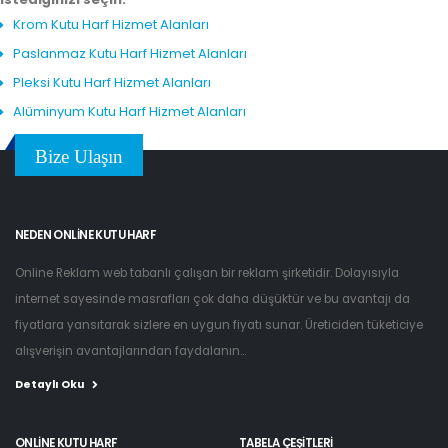
Krom Kutu Harf Hizmet Alanları
Paslanmaz Kutu Harf Hizmet Alanları
Pleksi Kutu Harf Hizmet Alanları
Alüminyum Kutu Harf Hizmet Alanları
Bize Ulaşın
NEDEN ONLINE KUTU HARF
Online Reklam web tabanlı çalışan bir reklam şirketidir. Dolayısıyla
internet sayesinde masrafları çok daha düşüktür ve bu avantajı da
fiyatlara yansıtarak sizlere en uygun fiyatı sunar. Üreticiden tüketiciye
alışverişin avantajlarından faydalanın...
Detaylı Oku
ONLINE KUTU HARF
TABELA ÇEŞITLERI