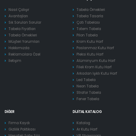
Nasıl Çalışır
Tabela Örnekleri
Avantajları
Tabela Tasarla
Sık Sorulan Sorular
Çatı Tabelası
Tabela Fiyatları
Totem Tabela
Tabela Örnekleri
Pilon Tabela
Müşteri Yorumları
Krom Kutu Harf
Hakkımızda
Paslanmaz Kutu Harf
Reklamcılara Özel
Pleksi Kutu Harf
İletişim
Alüminyum Kutu Harf
Fileli Krom Kutu Harf
Arkadan Işıklı Kutu Harf
Led Tabela
Neon Tabela
Strafor Tabela
Fener Tabela
DIĞER
DIJITAL KATALOG
Firma Kaydı
Katalog
Gizlilik Politikası
Ar Kutu Harf
Mesafeli Satış Söz.
VR Showroom