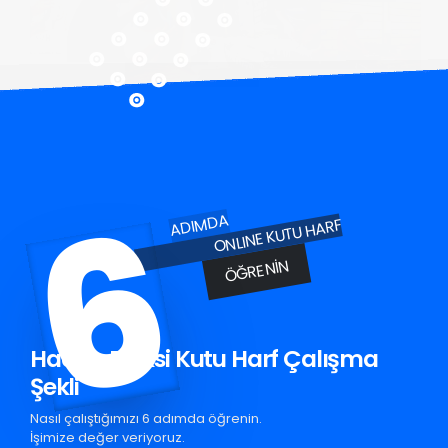
6
ADIMDA
ONLINE KUTU HARF
ÖĞRENIN
Hadim Pleksi Kutu Harf Çalışma
Şekli
Nasıl çalıştığımızı 6 adımda öğrenin.
İşimize değer veriyoruz.