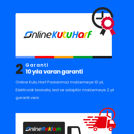
2
Garanti
10 yıla varan garanti
Online Kutu Harf Paslanmaz malzemeye 10 yıl,
Elektronik tesisata, led ve adaptör malzemeye 2 yıl
garanti verir.