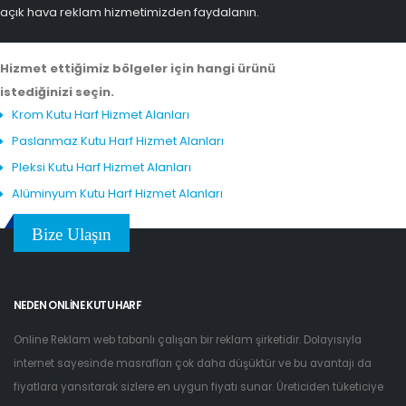
açık hava reklam hizmetimizden faydalanın.
Hizmet ettiğimiz bölgeler için hangi ürünü
istediğinizi seçin.
Krom Kutu Harf Hizmet Alanları
Paslanmaz Kutu Harf Hizmet Alanları
Pleksi Kutu Harf Hizmet Alanları
Alüminyum Kutu Harf Hizmet Alanları
Bize Ulaşın
NEDEN ONLINE KUTU HARF
Online Reklam web tabanlı çalışan bir reklam şirketidir. Dolayısıyla
internet sayesinde masrafları çok daha düşüktür ve bu avantajı da
fiyatlara yansıtarak sizlere en uygun fiyatı sunar. Üreticiden tüketiciye