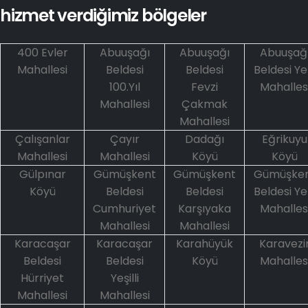
hizmet verdiğimiz bölgeler
400 Evler
Abuuşağı
Abuuşağı
Abuuşağ
Mahallesi
Beldesi
Beldesi
Beldesi Ye
100.Yıl
Fevzi
Mahalles
Mahallesi
Çakmak
Mahallesi
Çalışanlar
Çayır
Dadağı
Eğrikuyu
Mahallesi
Mahallesi
Köyü
Köyü
Gülpınar
Gümüşkent
Gümüşkent
Gümüşke
Köyü
Beldesi
Beldesi
Beldesi Ye
Cumhuriyet
Karşıyaka
Mahalles
Mahallesi
Mahallesi
Karacaşar
Karacaşar
Karahüyük
Karavezi
Beldesi
Beldesi
Köyü
Mahalles
Hürriyet
Yeşilli
Mahallesi
Mahallesi