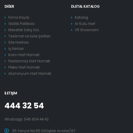
DIĞER
DIJITAL KATALOG
Firma Kaydı
Katalog
Gizlilik Politikası
Ar Kutu Harf
Mesafeli Satış Söz.
VR Showroom
Teslimat ve İade Şartları
Site Haritası
İş İlanları
Krom Harf Hizmeti
Paslanmaz Harf Hizmeti
Pleksi Harf Hizmeti
Alüminyum Harf Hizmeti
İLETIŞIM
444 32 54
Whatsapp:
546 604 44 42
E5 Yanyol No:65 D.Köşkler Avcılar/İST