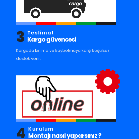
3
Teslimat
Kargo güvencesi
Kargoda kırılma ve kaybolmaya karşı koşulsuz
destek verir.
4
Kurulum
Montajı nasıl yaparsınız ?