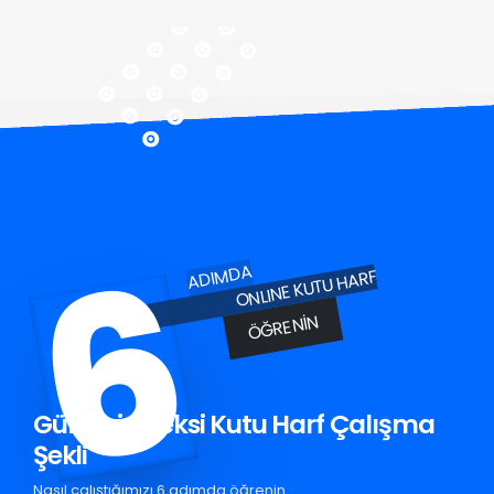
6
ADIMDA
ONLINE KUTU HARF
ÖĞRENIN
Gülşehir Pleksi Kutu Harf Çalışma
Şekli
Nasıl çalıştığımızı 6 adımda öğrenin.