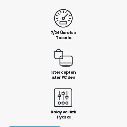
7/24 Ücretsiz
Tasarla
İster cepten
ister PC den
Kolay ve Hızlı
fiyat al