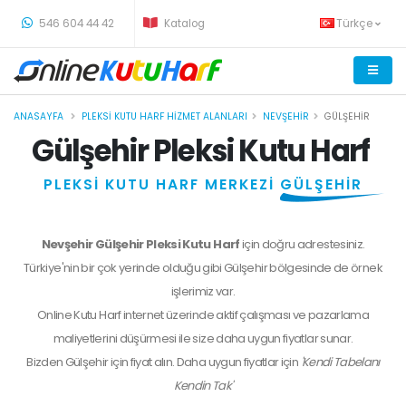
-
546 604 44 42
Katalog
Türkçe
ANASAYFA
PLEKSI KUTU HARF HIZMET ALANLARI
NEVŞEHIR
GÜLŞEHIR
Gülşehir Pleksi Kutu Harf
PLEKSİ KUTU HARF MERKEZİ
GÜLŞEHİR
Nevşehir Gülşehir Pleksi Kutu Harf
için doğru adrestesiniz.
Türkiye'nin bir çok yerinde olduğu gibi Gülşehir bölgesinde de örnek
işlerimiz var.
Online Kutu Harf internet üzerinde aktif çalışması ve pazarlama
maliyetlerini düşürmesi ile size daha uygun fiyatlar sunar.
Bizden
Gülşehir
için fiyat alın. Daha uygun fiyatlar için
'Kendi Tabelanı
Kendin Tak'