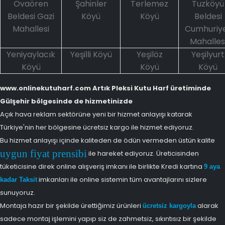
Ovaören
Şahinler
Terlemez
Tuzköyü
Beldesi Gazi
Köyü
Köyü
Beldesi
Mahallesi
Cumhuriy
Mahalles
Yeniyaylacık
Yeşilli Köyü
Yeşilöz
Yeşilyurt
Köyü
Köyü
Köyü
www.onlinekutuharf.com Artık Pleksi Kutu Harf üretiminde
Gülşehir bölgesinde de hizmetinizde
Açık hava reklam sektörüne yeni bir hizmet anlayışı katarak
Türkiye'nin her bölgesine ücretsiz kargo ile hizmet ediyoruz.
Bu hizmet anlayışı içinde kaliteden de ödün vermeden üstün kalite
uygun fiyat prensibi
ile hareket ediyoruz. Üreticisinden
tüketicisine direk online alışveriş imkanı ile birlikte Kredi kartına
9 aya
imkanları ile online sistemin tüm avantajlarını sizlere
kadar Taksit
sunuyoruz.
Montaja hazır bir şekilde ürettiğimiz ürünleri
alarak
ücretsiz kargoyla
sadece montaj işlemini yapıp siz de zahmetsiz, sıkıntısız bir şekilde