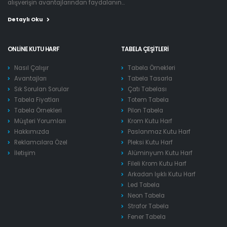
alışverişin avantajlarından faydalanın...
Detaylı Oku
ONLINE KUTU HARF
TABELA ÇEŞITLERI
Nasıl Çalışır
Tabela Örnekleri
Avantajları
Tabela Tasarla
Sık Sorulan Sorular
Çatı Tabelası
Tabela Fiyatları
Totem Tabela
Tabela Örnekleri
Pilon Tabela
Müşteri Yorumları
Krom Kutu Harf
Hakkımızda
Paslanmaz Kutu Harf
Reklamcılara Özel
Pleksi Kutu Harf
İletişim
Alüminyum Kutu Harf
Fileli Krom Kutu Harf
Arkadan Işıklı Kutu Harf
Led Tabela
Neon Tabela
Strafor Tabela
Fener Tabela