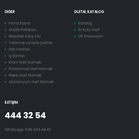
DIĞER
DIJITAL KATALOG
Firma Kaydı
Katalog
Gizlilik Politikası
Ar Kutu Harf
Mesafeli Satış Söz.
VR Showroom
Teslimat ve İade Şartları
Site Haritası
İş İlanları
Krom Harf Hizmeti
Paslanmaz Harf Hizmeti
Pleksi Harf Hizmeti
Alüminyum Harf Hizmeti
İLETIŞIM
444 32 54
Whatsapp:
546 604 44 42