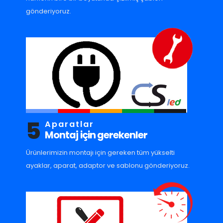
gönderiyoruz.
5
Aparatlar
Montaj için gerekenler
Ürünlerimizin montajı için gereken tüm yükselti
ayaklar, aparat, adaptor ve sablonu gönderiyoruz.