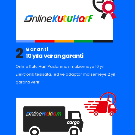
2
Garanti
10 yıla varan garanti
Online Kutu Harf Paslanmaz malzemeye 10 yıl,
Elektronik tesisata, led ve adaptör malzemeye 2 yıl
garanti verir.