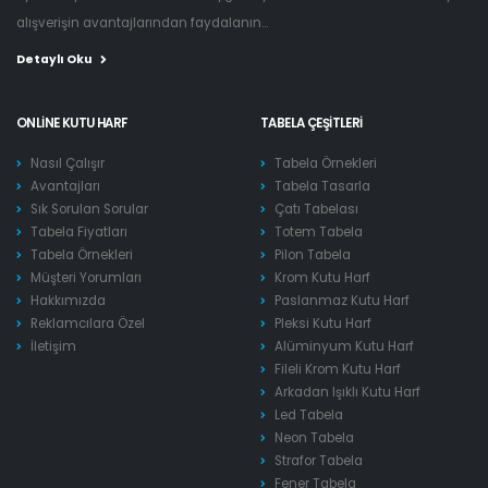
alışverişin avantajlarından faydalanın...
Detaylı Oku
ONLINE KUTU HARF
TABELA ÇEŞITLERI
Nasıl Çalışır
Tabela Örnekleri
Avantajları
Tabela Tasarla
Sık Sorulan Sorular
Çatı Tabelası
Tabela Fiyatları
Totem Tabela
Tabela Örnekleri
Pilon Tabela
Müşteri Yorumları
Krom Kutu Harf
Hakkımızda
Paslanmaz Kutu Harf
Reklamcılara Özel
Pleksi Kutu Harf
İletişim
Alüminyum Kutu Harf
Fileli Krom Kutu Harf
Arkadan Işıklı Kutu Harf
Led Tabela
Neon Tabela
Strafor Tabela
Fener Tabela