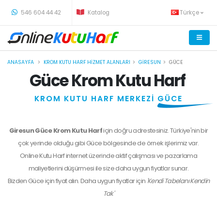
-
546 604 44 42
Katalog
Türkçe
ANASAYFA
KROM KUTU HARF HIZMET ALANLARI
GIRESUN
GÜCE
Güce Krom Kutu Harf
KROM KUTU HARF MERKEZİ
GÜCE
Giresun Güce Krom Kutu Harf
için doğru adrestesiniz. Türkiye'nin bir
çok yerinde olduğu gibi Güce bölgesinde de örnek işlerimiz var.
Online Kutu Harf internet üzerinde aktif çalışması ve pazarlama
maliyetlerini düşürmesi ile size daha uygun fiyatlar sunar.
Bizden
Güce
için fiyat alın. Daha uygun fiyatlar için
'Kendi Tabelanı Kendin
Tak'