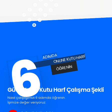
6
ADIMDA
ONLINE KUTU HARF
ÖĞRENIN
Güce Krom Kutu Harf Çalışma Şekli
Nasıl çalıştığımızı 6 adımda öğrenin.
İşimize değer veriyoruz.