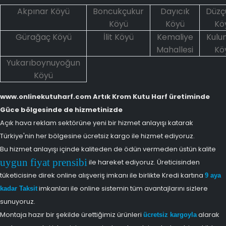
Akpınar Köyü
Boncukçukur
Dayıcık
Düzç
Köyü
Köyü
Kö
Gürağaç Köyü
İlit Köyü
Kemaliye
Kulu
Mahallesi
Kö
Yukarıboynuyoğun
Köyü
www.onlinekutuharf.com Artık Krom Kutu Harf üretiminde
Güce bölgesinde de hizmetinizde
Açık hava reklam sektörüne yeni bir hizmet anlayışı katarak
Türkiye'nin her bölgesine ücretsiz kargo ile hizmet ediyoruz.
Bu hizmet anlayışı içinde kaliteden de ödün vermeden üstün kalite
uygun fiyat prensibi
ile hareket ediyoruz. Üreticisinden
tüketicisine direk online alışveriş imkanı ile birlikte Kredi kartına
9 aya
imkanları ile online sistemin tüm avantajlarını sizlere
kadar Taksit
sunuyoruz.
Montaja hazır bir şekilde ürettiğimiz ürünleri
alarak
ücretsiz kargoyla