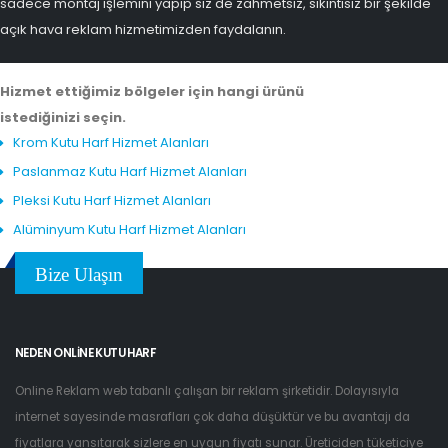
sadece montaj işlemini yapıp siz de zahmetsiz, sıkıntısız bir şekilde
açık hava reklam hizmetimizden faydalanın.
Hizmet ettiğimiz bölgeler için hangi ürünü
istediğinizi seçin.
Krom Kutu Harf Hizmet Alanları
Paslanmaz Kutu Harf Hizmet Alanları
Pleksi Kutu Harf Hizmet Alanları
Alüminyum Kutu Harf Hizmet Alanları
Bize Ulaşın
NEDEN ONLINE KUTU HARF
Online Reklam web tabanlı çalışan bir reklam şirketidir. Dolayısıyla
internet sayesinde masrafları çok daha düşüktür ve bu avantajı da
fiyatlara yansıtarak sizlere en uygun fiyatı sunar. Üreticiden tüketiciye