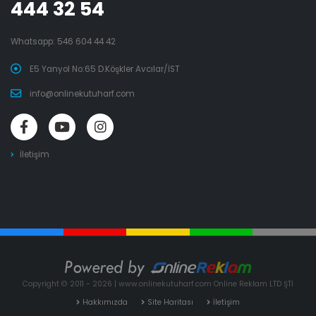
444 32 54
Whatsapp:
546 604 44 42
E5 Yanyol No:65 D.Köşkler Avcılar/İST
info@onlinekutuharf.com
İletişim
Copyright © 2011 - 2026 | www.onlinekutuharf.com Online Reklam LTD ŞTİ
Hakkımızda
Site Haritası
İletişim