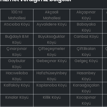
100.Yıl
Akçaali
Akçapınar
Mahallesi
Mahallesi
Köyü
Atıcıoba Köyü
Ayvalıdere Köyü
Babayaka
Köyü
Buğdaylı B.M
Büyüksoğuklar
Canbaz Köyü
Köyü
Köyü
Çınarpınar
Çifteçeşmeler
Çiftlikalan
Köyü
Köyü
Köyü
Gaybular
Gebeçınar Köyü
Gelgeç Köyü
Köyü
Hacıvelioba
Hafızhüseyinbey
Hasanbey
Köyü
Köyü
Köyü
Kalfaköy Köyü
Kaplanoba Köyü
Karaağaçalan
Köyü
Kınalar Köyü
Killik Köyü
Kocapınar
Köyü