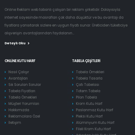
Online Reklam web tabanlı çalışan bir reklam şirketidir. Dolayısıyla
internet sayesinde masrafları çok daha düşüktür ve bu avantajı da
fiyatlara yansıtarak sizlere en uygun fiyatı sunar. Üreticiden tüketiciye
alışverişin avantajlarından faydalanın...
Detaylı Oku
ONLINE KUTU HARF
TABELA ÇEŞITLERI
Nasıl Çalışır
Tabela Örnekleri
Avantajları
Tabela Tasarla
Sık Sorulan Sorular
Çatı Tabelası
Tabela Fiyatları
Totem Tabela
Tabela Örnekleri
Pilon Tabela
Müşteri Yorumları
Krom Kutu Harf
Hakkımızda
Paslanmaz Kutu Harf
Reklamcılara Özel
Pleksi Kutu Harf
İletişim
Alüminyum Kutu Harf
Fileli Krom Kutu Harf