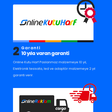
2
Garanti
10 yıla varan garanti
Online Kutu Harf Paslanmaz malzemeye 10 yıl,
Elektronik tesisata, led ve adaptör malzemeye 2 yıl
garanti verir.