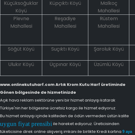
Küçüksoğuklar
Küpçıktı Köyü
Malkoç
Köyü
Mahallesi
Plevne
Reşadiye
Rüstem
Mahallesi
Mahallesi
Mahallesi
Söğüt Köyü
Suçıktı Köyü
Şaroluk Köyü
Ulukır Köyü
Üçpınar Köyü
Üzümlü Köyü
www.onlinekutuharf.com Artık Krom Kutu Harf üretiminde
Gönen bölgesinde de hizmetinizde
Açık hava reklam sektörüne yeni bir hizmet anlayışı katarak
Türkiye'nin her bölgesine ücretsiz kargo ile hizmet ediyoruz.
Bu hizmet anlayışı içinde kaliteden de ödün vermeden üstün kalite
uygun fiyat prensibi
ile hareket ediyoruz. Üreticisinden
tüketicisine direk online alışveriş imkanı ile birlikte Kredi kartına
9 aya