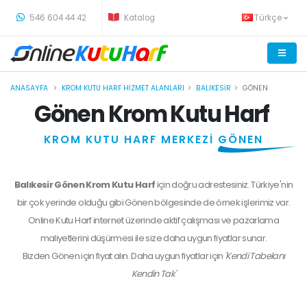
-
546 604 44 42
Katalog
Türkçe
ANASAYFA
KROM KUTU HARF HIZMET ALANLARI
BALIKESIR
GÖNEN
Gönen Krom Kutu Harf
KROM KUTU HARF MERKEZİ
GÖNEN
Balıkesir Gönen Krom Kutu Harf
için doğru adrestesiniz. Türkiye'nin
bir çok yerinde olduğu gibi Gönen bölgesinde de örnek işlerimiz var.
Online Kutu Harf internet üzerinde aktif çalışması ve pazarlama
maliyetlerini düşürmesi ile size daha uygun fiyatlar sunar.
Bizden
Gönen
için fiyat alın. Daha uygun fiyatlar için
'Kendi Tabelanı
Kendin Tak'