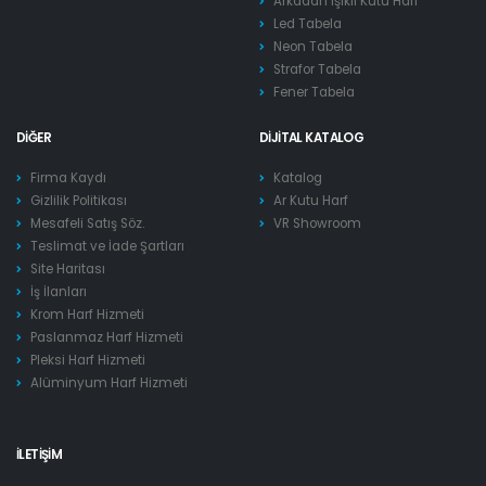
Arkadan Işıklı Kutu Harf
Led Tabela
Neon Tabela
Strafor Tabela
Fener Tabela
DIĞER
DIJITAL KATALOG
Firma Kaydı
Katalog
Gizlilik Politikası
Ar Kutu Harf
Mesafeli Satış Söz.
VR Showroom
Teslimat ve İade Şartları
Site Haritası
İş İlanları
Krom Harf Hizmeti
Paslanmaz Harf Hizmeti
Pleksi Harf Hizmeti
Alüminyum Harf Hizmeti
İLETIŞIM