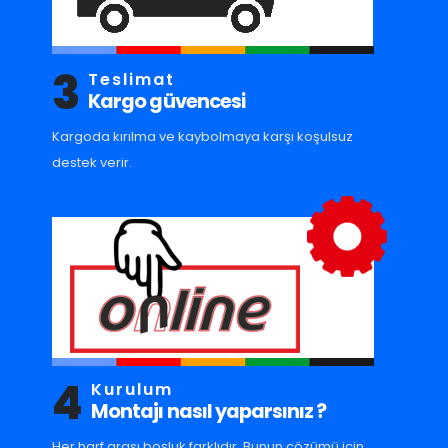
3
Teslimat
Kargo güvencesi
Kargoda kırılma ve kaybolmaya karşı koşulsuz
destek verir.
4
Kurulum
Montajı nasıl yaparsınız ?
Her harf arası boşluk farklıdır. Bunun çözümü için