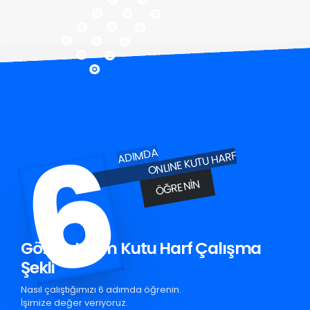
6
ADIMDA
ONLINE KUTU HARF
ÖĞRENIN
Gönen Krom Kutu Harf Çalışma
Şekli
Nasıl çalıştığımızı 6 adımda öğrenin.
İşimize değer veriyoruz.