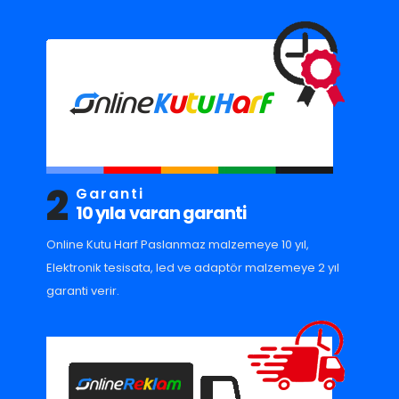
2
Garanti
10 yıla varan garanti
Online Kutu Harf Paslanmaz malzemeye 10 yıl,
Elektronik tesisata, led ve adaptör malzemeye 2 yıl
garanti verir.