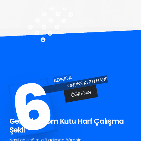
6
ADIMDA
ONLINE KUTU HARF
ÖĞRENIN
Gelibolu Krom Kutu Harf Çalışma
Şekli
Nasıl çalıştığımızı 6 adımda öğrenin.