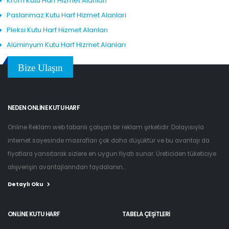
Krom Kutu Harf Hizmet Alanları
Paslanmaz Kutu Harf Hizmet Alanları
Pleksi Kutu Harf Hizmet Alanları
Alüminyum Kutu Harf Hizmet Alanları
Bize Ulaşın
NEDEN ONLINE KUTU HARF
Online Reklam web tabanlı çalışan bir reklam şirketidir. Dolayısıyla
internet sayesinde masrafları çok daha düşüktür ve bu avantajı da
fiyatlara yansıtarak sizlere en uygun fiyatı sunar. Üreticiden tüketiciye
alışverişin avantajlarından faydalanın...
Detaylı Oku
ONLINE KUTU HARF
TABELA ÇEŞITLERI