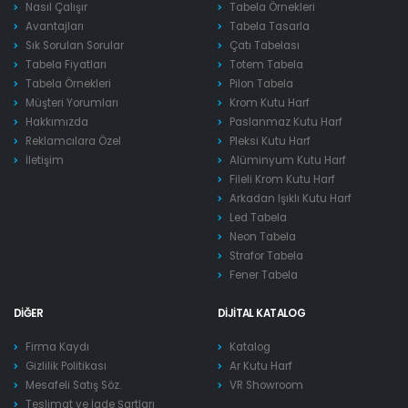
Nasıl Çalışır
Tabela Örnekleri
Avantajları
Tabela Tasarla
Sık Sorulan Sorular
Çatı Tabelası
Tabela Fiyatları
Totem Tabela
Tabela Örnekleri
Pilon Tabela
Müşteri Yorumları
Krom Kutu Harf
Hakkımızda
Paslanmaz Kutu Harf
Reklamcılara Özel
Pleksi Kutu Harf
İletişim
Alüminyum Kutu Harf
Fileli Krom Kutu Harf
Arkadan Işıklı Kutu Harf
Led Tabela
Neon Tabela
Strafor Tabela
Fener Tabela
DIĞER
DIJITAL KATALOG
Firma Kaydı
Katalog
Gizlilik Politikası
Ar Kutu Harf
Mesafeli Satış Söz.
VR Showroom
Teslimat ve İade Şartları