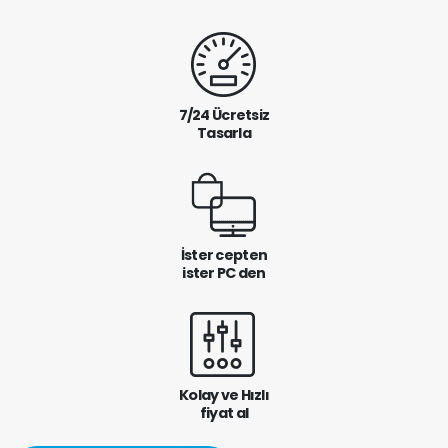
7/24 Ücretsiz
Tasarla
İster cepten
ister PC den
Kolay ve Hızlı
fiyat al