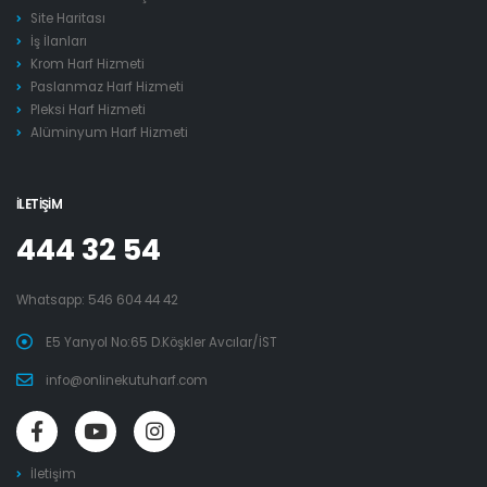
Site Haritası
İş İlanları
Krom Harf Hizmeti
Paslanmaz Harf Hizmeti
Pleksi Harf Hizmeti
Alüminyum Harf Hizmeti
İLETIŞIM
444 32 54
Whatsapp:
546 604 44 42
E5 Yanyol No:65 D.Köşkler Avcılar/İST
info@onlinekutuharf.com
İletişim