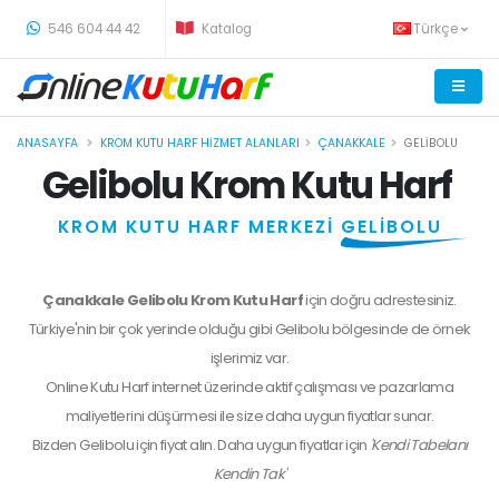
-
546 604 44 42
Katalog
Türkçe
ANASAYFA
KROM KUTU HARF HIZMET ALANLARI
ÇANAKKALE
GELIBOLU
Gelibolu Krom Kutu Harf
KROM KUTU HARF MERKEZİ
GELİBOLU
Çanakkale Gelibolu Krom Kutu Harf
için doğru adrestesiniz.
Türkiye'nin bir çok yerinde olduğu gibi Gelibolu bölgesinde de örnek
işlerimiz var.
Online Kutu Harf internet üzerinde aktif çalışması ve pazarlama
maliyetlerini düşürmesi ile size daha uygun fiyatlar sunar.
Bizden
Gelibolu
için fiyat alın. Daha uygun fiyatlar için
'Kendi Tabelanı
Kendin Tak'