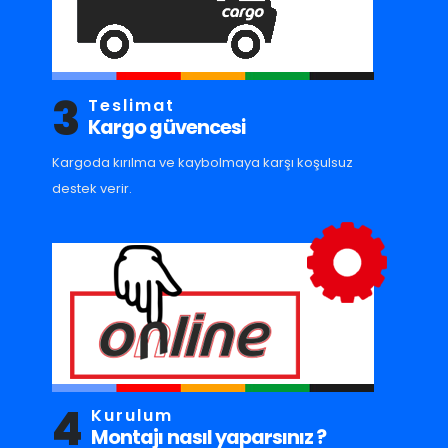
3
Teslimat
Kargo güvencesi
Kargoda kırılma ve kaybolmaya karşı koşulsuz
destek verir.
4
Kurulum
Montajı nasıl yaparsınız ?