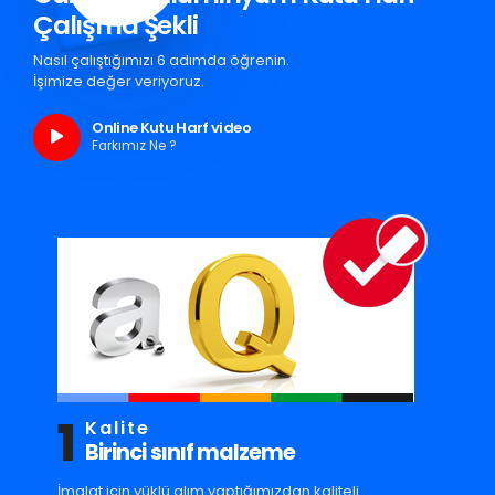
Çalışma Şekli
Nasıl çalıştığımızı 6 adımda öğrenin.
İşimize değer veriyoruz.
Online Kutu Harf video
Farkımız Ne ?
1
Kalite
Birinci sınıf malzeme
İmalat için yüklü alım yaptığımızdan kaliteli