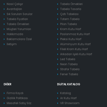
Nasıl Çalışır
Tabela Örnekleri
Avantajları
Tabela Tasarla
Sık Sorulan Sorular
Çatı Tabelası
Tabela Fiyatları
Totem Tabela
Tabela Örnekleri
Pilon Tabela
Müşteri Yorumları
Krom Kutu Harf
Hakkımızda
Paslanmaz Kutu Harf
Reklamcılara Özel
Pleksi Kutu Harf
İletişim
Alüminyum Kutu Harf
Fileli Krom Kutu Harf
Arkadan Işıklı Kutu Harf
Led Tabela
Neon Tabela
Strafor Tabela
Fener Tabela
DIĞER
DIJITAL KATALOG
Firma Kaydı
Katalog
Gizlilik Politikası
Ar Kutu Harf
Mesafeli Satış Söz.
VR Showroom