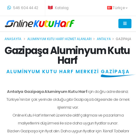
-
546 604 44 42
Katalog
Türkçe
ANASAYFA
ALUMINYUM KUTU HARF HIZMET ALANLARI
ANTALYA
GAZIPAŞA
Gazipaşa Aluminyum Kutu
Harf
ALUMİNYUM KUTU HARF MERKEZİ
GAZİPAŞA
Antalya Gazipaşa Aluminyum Kutu Harf
için doğru adrestesiniz.
Türkiye'nin bir çok yerinde olduğu gibi Gazipaşa bölgesinde de örnek
işlerimiz var.
Online Kutu Harf internet üzerinde aktif çalışması ve pazarlama
maliyetlerini düşürmesi ile size daha uygun fiyatlar sunar.
Bizden
Gazipaşa
için fiyat alın. Daha uygun fiyatlar için
'Kendi Tabelanı