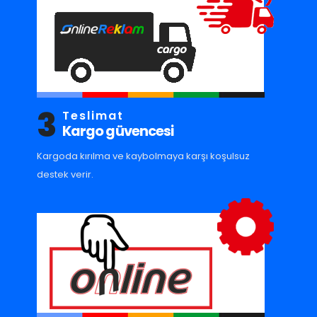
3
Teslimat
Kargo güvencesi
Kargoda kırılma ve kaybolmaya karşı koşulsuz
destek verir.