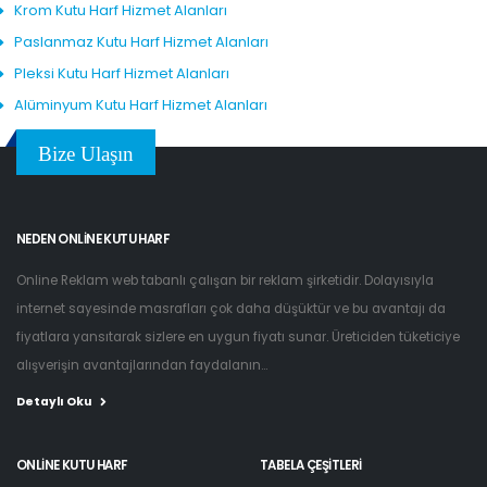
Krom Kutu Harf Hizmet Alanları
Paslanmaz Kutu Harf Hizmet Alanları
Pleksi Kutu Harf Hizmet Alanları
Alüminyum Kutu Harf Hizmet Alanları
Bize Ulaşın
NEDEN ONLINE KUTU HARF
Online Reklam web tabanlı çalışan bir reklam şirketidir. Dolayısıyla
internet sayesinde masrafları çok daha düşüktür ve bu avantajı da
fiyatlara yansıtarak sizlere en uygun fiyatı sunar. Üreticiden tüketiciye
alışverişin avantajlarından faydalanın...
Detaylı Oku
ONLINE KUTU HARF
TABELA ÇEŞITLERI