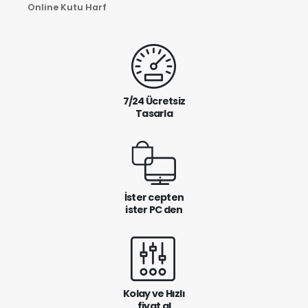
Online Kutu Harf
7/24 Ücretsiz
Tasarla
İster cepten
ister PC den
Kolay ve Hızlı
fiyat al