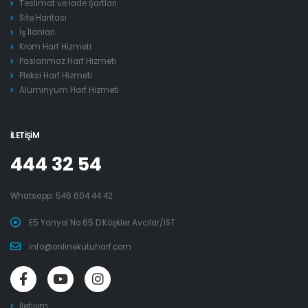
Teslimat ve İade Şartları
Site Haritası
İş İlanları
Krom Harf Hizmeti
Paslanmaz Harf Hizmeti
Pleksi Harf Hizmeti
Alüminyum Harf Hizmeti
İLETIŞIM
444 32 54
Whatsapp:
546 604 44 42
E5 Yanyol No:65 D.Köşkler Avcılar/İST
info@onlinekutuharf.com
İletişim