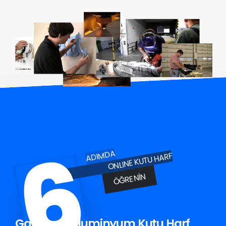
6
ADIMDA
ONLINE KUTU HARF
ÖĞRENIN
Gazipaşa Aluminyum Kutu Harf