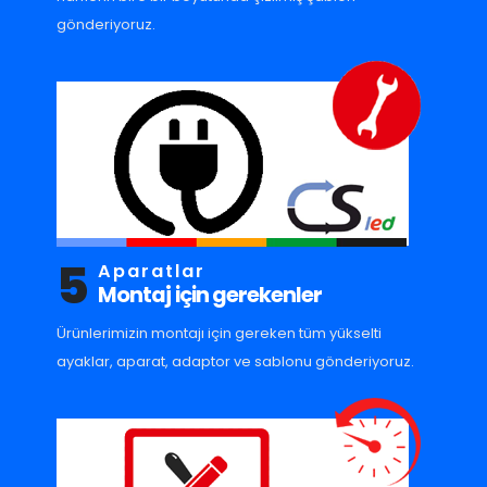
gönderiyoruz.
5
Aparatlar
Montaj için gerekenler
Ürünlerimizin montajı için gereken tüm yükselti
ayaklar, aparat, adaptor ve sablonu gönderiyoruz.