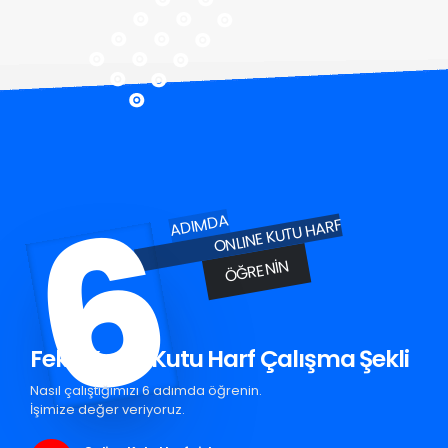
6
ADIMDA
ONLINE KUTU HARF
ÖĞRENIN
Feke Krom Kutu Harf Çalışma Şekli
Nasıl çalıştığımızı 6 adımda öğrenin.
İşimize değer veriyoruz.