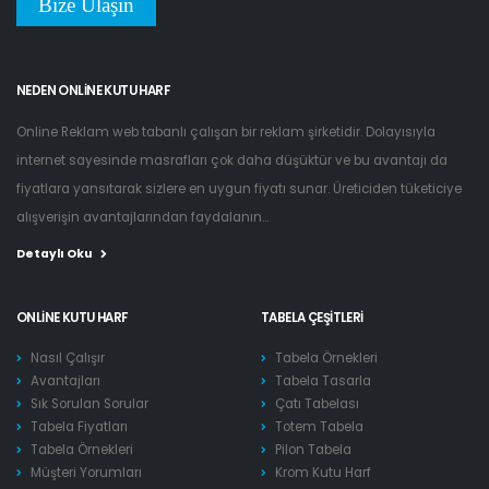
Bize Ulaşın
NEDEN ONLINE KUTU HARF
Online Reklam web tabanlı çalışan bir reklam şirketidir. Dolayısıyla
internet sayesinde masrafları çok daha düşüktür ve bu avantajı da
fiyatlara yansıtarak sizlere en uygun fiyatı sunar. Üreticiden tüketiciye
alışverişin avantajlarından faydalanın...
Detaylı Oku
ONLINE KUTU HARF
TABELA ÇEŞITLERI
Nasıl Çalışır
Tabela Örnekleri
Avantajları
Tabela Tasarla
Sık Sorulan Sorular
Çatı Tabelası
Tabela Fiyatları
Totem Tabela
Tabela Örnekleri
Pilon Tabela
Müşteri Yorumları
Krom Kutu Harf