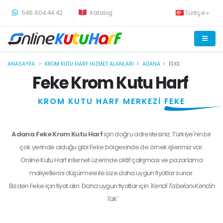
-
546 604 44 42
Katalog
Türkçe
ANASAYFA
KROM KUTU HARF HIZMET ALANLARI
ADANA
FEKE
Feke Krom Kutu Harf
KROM KUTU HARF MERKEZİ
FEKE
Adana Feke Krom Kutu Harf
için doğru adrestesiniz. Türkiye'nin bir
çok yerinde olduğu gibi Feke bölgesinde de örnek işlerimiz var.
Online Kutu Harf internet üzerinde aktif çalışması ve pazarlama
maliyetlerini düşürmesi ile size daha uygun fiyatlar sunar.
Bizden
Feke
için fiyat alın. Daha uygun fiyatlar için
'Kendi Tabelanı Kendin
Tak'