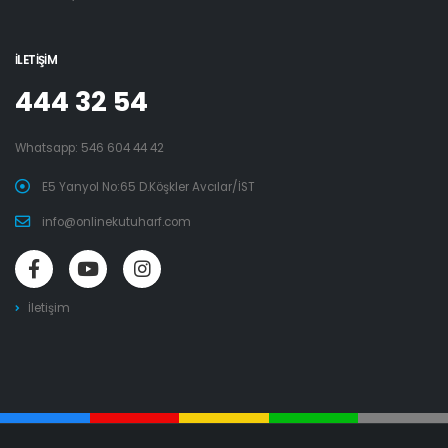
İLETIŞIM
444 32 54
Whatsapp:
546 604 44 42
E5 Yanyol No:65 D.Köşkler Avcılar/İST
info@onlinekutuharf.com
İletişim