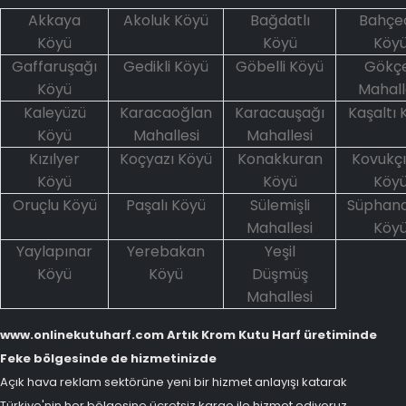
Akkaya
Akoluk Köyü
Bağdatlı
Bahçe
Köyü
Köyü
Köy
Gaffaruşağı
Gedikli Köyü
Göbelli Köyü
Gökçe
Köyü
Mahall
Kaleyüzü
Karacaoğlan
Karacauşağı
Kaşaltı 
Köyü
Mahallesi
Mahallesi
Kızılyer
Koçyazı Köyü
Konakkuran
Kovukç
Köyü
Köyü
Köy
Oruçlu Köyü
Paşalı Köyü
Sülemişli
Süphan
Mahallesi
Köy
Yaylapınar
Yerebakan
Yeşil
Köyü
Köyü
Düşmüş
Mahallesi
www.onlinekutuharf.com Artık Krom Kutu Harf üretiminde
Feke bölgesinde de hizmetinizde
Açık hava reklam sektörüne yeni bir hizmet anlayışı katarak
Türkiye'nin her bölgesine ücretsiz kargo ile hizmet ediyoruz.