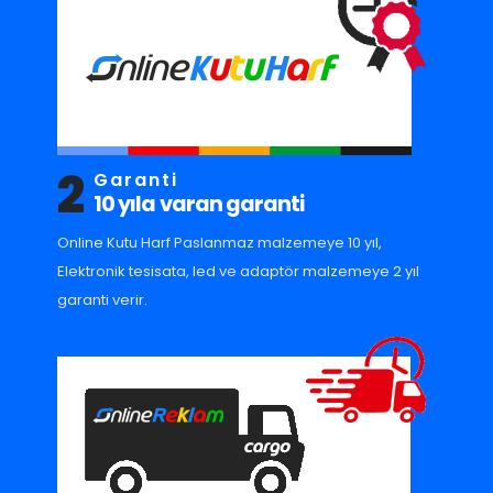
2
Garanti
10 yıla varan garanti
Online Kutu Harf Paslanmaz malzemeye 10 yıl,
Elektronik tesisata, led ve adaptör malzemeye 2 yıl
garanti verir.