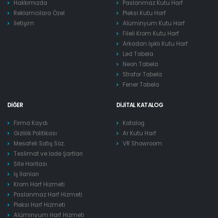
Hakkımızda
Paslanmaz Kutu Harf
Reklamcılara Özel
Pleksi Kutu Harf
İletişim
Alüminyum Kutu Harf
Fileli Krom Kutu Harf
Arkadan Işıklı Kutu Harf
Led Tabela
Neon Tabela
Strafor Tabela
Fener Tabela
DIĞER
DIJITAL KATALOG
Firma Kaydı
Katalog
Gizlilik Politikası
Ar Kutu Harf
Mesafeli Satış Söz.
VR Showroom
Teslimat ve İade Şartları
Site Haritası
İş İlanları
Krom Harf Hizmeti
Paslanmaz Harf Hizmeti
Pleksi Harf Hizmeti
Alüminyum Harf Hizmeti