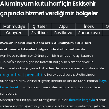
Aluminyum kutu harf için Eskişehir
çapında hizmet verdiğimiz bölgeler
Mahmudiye
Çifteler
Alpu
İnönü
O
Günyüzü
Sivrihisar
Beylikova
Sarıcakaya
www.onlinekutuharf.com Artık Aluminyum Kutu Harf
üretiminde Eskişehir bölgesinde de hizmetinizde
Açık hava reklam sektörüne yeni bir hizmet anlayışı katarak
Türkiye'nin her bölgesine ücretsiz kargo ile hizmet ediyoruz.
Bu hizmet anlayışı içinde kaliteden de ödün vermeden üstün kalite
uygun fiyat prensibi
ile hareket ediyoruz. Üreticisinden
tüketicisine direk online alışveriş imkanı ile birlikte Kredi kartına
9 aya
imkanları ile online sistemin tüm avantajlarını sizlere
kadar Taksit
sunuyoruz.
Montaja hazır bir şekilde ürettiğimiz ürünleri
alarak
ücretsiz kargoyla
sadece montaj işlemini yapıp siz de zahmetsiz, sıkıntısız bir şekilde