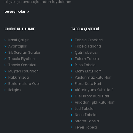
alışverişin avantajlarından faydalanın...
Detaylı Oku
ONLINE KUTU HARF
TABELA ÇEŞITLERI
Nasıl Çalışır
Tabela Örnekleri
Avantajları
Tabela Tasarla
Sık Sorulan Sorular
Çatı Tabelası
Tabela Fiyatları
Totem Tabela
Tabela Örnekleri
Pilon Tabela
Müşteri Yorumları
Krom Kutu Harf
Hakkımızda
Paslanmaz Kutu Harf
Reklamcılara Özel
Pleksi Kutu Harf
İletişim
Alüminyum Kutu Harf
Fileli Krom Kutu Harf
Arkadan Işıklı Kutu Harf
Led Tabela
Neon Tabela
Strafor Tabela
Fener Tabela