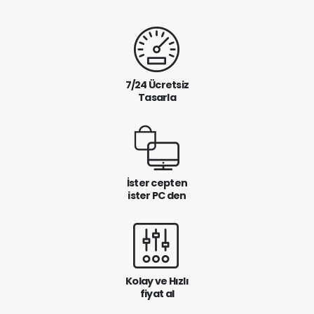
7/24 Ücretsiz
Tasarla
İster cepten
ister PC den
Kolay ve Hızlı
fiyat al