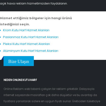
açık hava reklam hizmetimizden faydalanın.
Hizmet ettiğimiz bölgeler için hangi ürünü
istediğinizi seçin.
Krom Kutu Harf Hizmet Alanları
Paslanmaz Kutu Harf Hizmet Alanları
Pleksi Kutu Harf Hizmet Alanları
Alüminyum Kutu Harf Hizmet Alanları
Bize Ulaşın
NEDEN ONLINE KUTU HARF
Online Reklam web tabanlı çalışan bir reklam şirketidir. Dolayısıyla
internet sayesinde masrafları çok daha düşüktür ve bu avantajı da
fiyatlara yansıtarak sizlere en uygun fiyatı sunar. Üreticiden tüketiciye