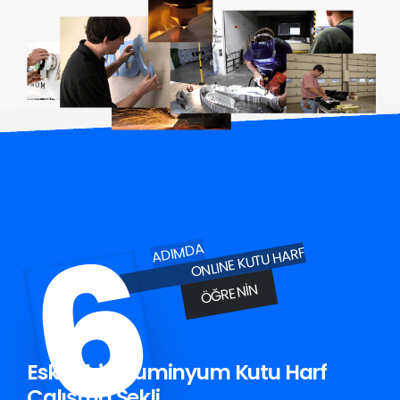
6
ADIMDA
ONLINE KUTU HARF
ÖĞRENIN
Eskişehir Aluminyum Kutu Harf
Çalışma Şekli