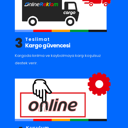
3
Teslimat
Kargo güvencesi
Kargoda kırılma ve kaybolmaya karşı koşulsuz
destek verir.
Kurulum