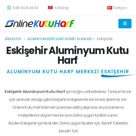
-
546 604 44 42
Katalog
Türkçe
ANASAYFA
ALUMINYUM KUTU HARF HIZMET ALANLARI
ESKIŞEHIR
Eskişehir Aluminyum Kutu
Harf
ALUMİNYUM KUTU HARF MERKEZİ
ESKİŞEHİR
Eskişehir Aluminyum Kutu Harf
için doğru adrestesiniz. Türkiye'nin bir
çok yerinde olduğu gibi Eskişehir bölgesinde de örnek işlerimiz var.
Online Kutu Harf internet üzerinde aktif çalışması ve pazarlama
maliyetlerini düşürmesi ile size daha uygun fiyatlar sunar.
Bizden
Eskişehir
için fiyat alın. Daha uygun fiyatlar için
'Kendi Tabelanı
Kendin Tak'