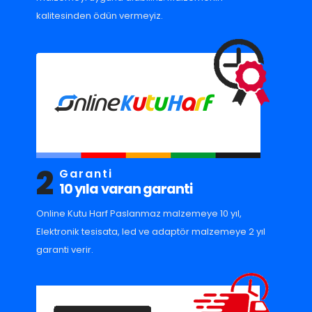
kalitesinden ödün vermeyiz.
2
Garanti
10 yıla varan garanti
Online Kutu Harf Paslanmaz malzemeye 10 yıl,
Elektronik tesisata, led ve adaptör malzemeye 2 yıl
garanti verir.