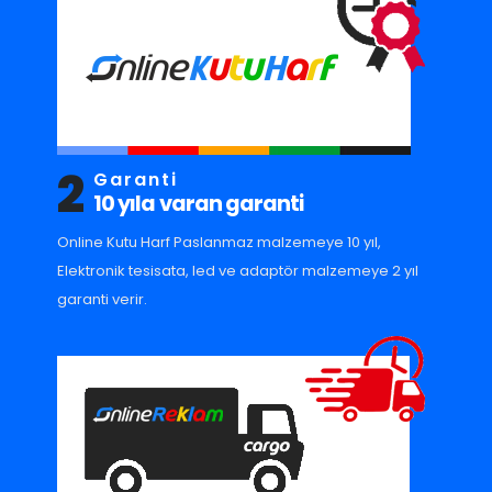
2
Garanti
10 yıla varan garanti
Online Kutu Harf Paslanmaz malzemeye 10 yıl,
Elektronik tesisata, led ve adaptör malzemeye 2 yıl
garanti verir.