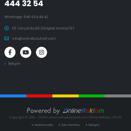
444 32 54
Whatsapp:
546 604 44 42
E5 Yanyol No:65 D.Köşkler Avcılar/İST
info@onlinekutuharf.com
İletişim
Copyright © 2011 - 2026 | www.onlinekutuharf.com Online Reklam LTD ŞTİ
Hakkımızda
Site Haritası
İletişim