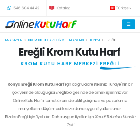
-
546 604 44 42
Katalog
Türkçe
ANASAYFA
KROM KUTU HARF HIZMET ALANLARI
KONYA
EREĞLI
Ereğli Krom Kutu Harf
KROM KUTU HARF MERKEZİ
EREĞLİ
Konya Ereğli Krom Kutu Harf
için doğru adrestesiniz. Türkiye'nin bir
çok yerinde olduğu gibi Ereğli bölgesinde de örnek işlerimiz var.
Online Kutu Harf internet üzerinde aktif çalışması ve pazarlama
maliyetlerini düşürmesi ile size daha uygun fiyatlar sunar.
Bizden
Ereğli
için fiyat alın. Daha uygun fiyatlar için
'Kendi Tabelanı Kendin
Tak'