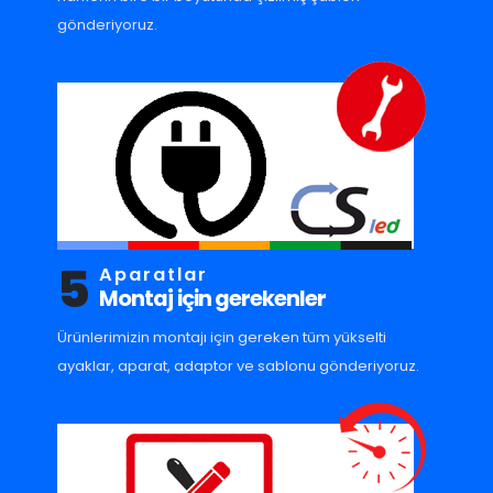
gönderiyoruz.
5
Aparatlar
Montaj için gerekenler
Ürünlerimizin montajı için gereken tüm yükselti
ayaklar, aparat, adaptor ve sablonu gönderiyoruz.