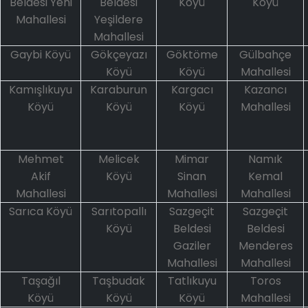
Beldesi Yeni
Beldesi
Köyü
Köyü
Mahallesi
Yeşildere
Mahallesi
Gaybi Köyü
Gökçeyazı
Göktöme
Gülbahçe
Köyü
Köyü
Mahallesi
Kamışlıkuyu
Karaburun
Kargacı
Kazancı
Köyü
Köyü
Köyü
Mahallesi
Mehmet
Melicek
Mimar
Namık
Akif
Köyü
Sinan
Kemal
Mahallesi
Mahallesi
Mahallesi
Sarıca Köyü
Sarıtopallı
Sazgeçit
Sazgeçit
Köyü
Beldesi
Beldesi
Gaziler
Menderes
Mahallesi
Mahallesi
Taşağıl
Taşbudak
Tatlıkuyu
Toros
Köyü
Köyü
Köyü
Mahallesi