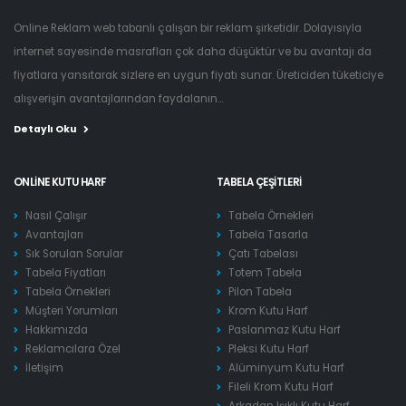
Online Reklam web tabanlı çalışan bir reklam şirketidir. Dolayısıyla
internet sayesinde masrafları çok daha düşüktür ve bu avantajı da
fiyatlara yansıtarak sizlere en uygun fiyatı sunar. Üreticiden tüketiciye
alışverişin avantajlarından faydalanın...
Detaylı Oku
ONLINE KUTU HARF
TABELA ÇEŞITLERI
Nasıl Çalışır
Tabela Örnekleri
Avantajları
Tabela Tasarla
Sık Sorulan Sorular
Çatı Tabelası
Tabela Fiyatları
Totem Tabela
Tabela Örnekleri
Pilon Tabela
Müşteri Yorumları
Krom Kutu Harf
Hakkımızda
Paslanmaz Kutu Harf
Reklamcılara Özel
Pleksi Kutu Harf
İletişim
Alüminyum Kutu Harf
Fileli Krom Kutu Harf
Arkadan Işıklı Kutu Harf