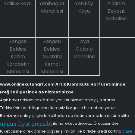
Yellice Köyü
Yenibağlar
Yeniköy
Yıldırım
Mahallesi
Köyü
Beyazıt
Mahallesi
Zengen
Zengen
Ziya
Beldesi
Beldesi
Gökalp
Kazım
Mustafa
Mahallesi
Karabekir
Kemal
Mahallesi
Mahallesi
www.onlinekutuharf.com Artık Krom Kutu Harf üretiminde
Ereğli bölgesinde de hizmetinizde
Açık hava reklam sektörüne yeni bir hizmet anlayışı katarak
Türkiye'nin her bölgesine ücretsiz kargo ile hizmet ediyoruz.
Bu hizmet anlayışı içinde kaliteden de ödün vermeden üstün kalite
uygun fiyat prensibi
ile hareket ediyoruz. Üreticisinden
tüketicisine direk online alışveriş imkanı ile birlikte Kredi kartına
9 aya