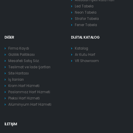
Led Tabela
Neon Tabela
Strafor Tabela
Fener Tabela
DIĞER
DIJITAL KATALOG
Firma Kaydı
Katalog
Gizlilik Politikası
Ar Kutu Harf
Mesafeli Satış Söz.
VR Showroom
Teslimat ve İade Şartları
Site Haritası
İş İlanları
Krom Harf Hizmeti
Paslanmaz Harf Hizmeti
Pleksi Harf Hizmeti
Alüminyum Harf Hizmeti
İLETIŞIM